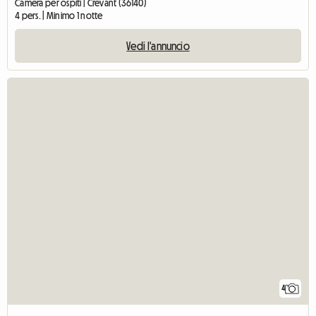
Camera per ospiti | Crevant (36140)
4 pers. | Minimo 1 notte
Vedi l'annuncio
4