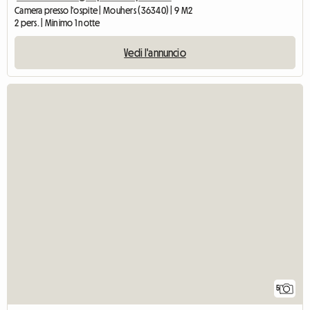
Camera presso l'ospite | Mouhers (36340) | 9 M2
2 pers. | Minimo 1 notte
Vedi l'annuncio
5