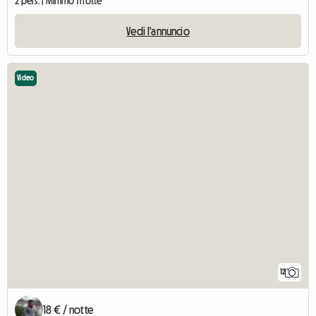
2 pers. | Minimo 1 notte
Vedi l'annuncio
Video
12
18 € / notte