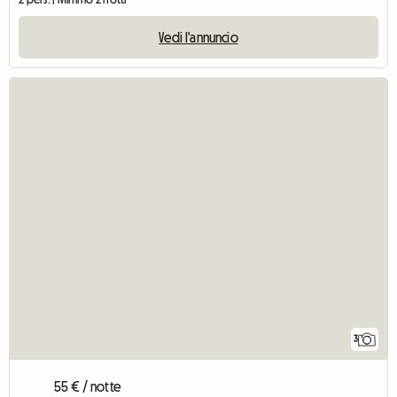
Vedi l'annuncio
3
55 € / notte