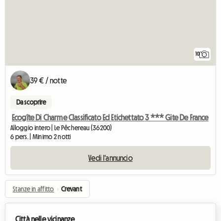
10
39 € / notte
Da scoprire
Ecogîte Di Charme Classificato Ed Etichettato 3 *** Gite De France
Alloggio intero | Le Pêchereau (36200)
6 pers. | Minimo 2 notti
Vedi l'annuncio
Stanze in affitto
›
Crevant
Città nelle vicinanze