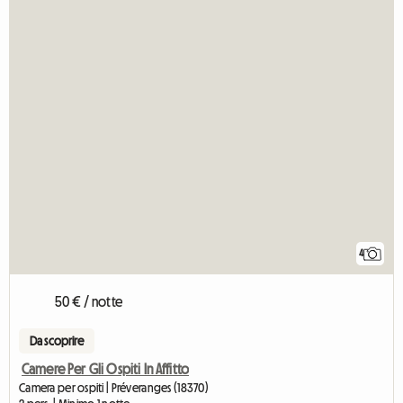
4
50 € / notte
Da scoprire
Camere Per Gli Ospiti In Affitto
Camera per ospiti | Préveranges (18370)