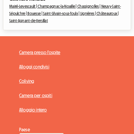
Mairé-Levescault |
Champagnac-la-Noaille |
Chassignolles |
Neuvy-Saint-
Sépulchre |
Bouesse |
Saint-Silvain-sous-Toulx |
Lignières |
Châteauroux |
Saint-Agnant-de-Versillat
Camera presso l'ospite
Alloggi condivisi
Coliving
Camera per ospiti
Alloggio intero
Paese