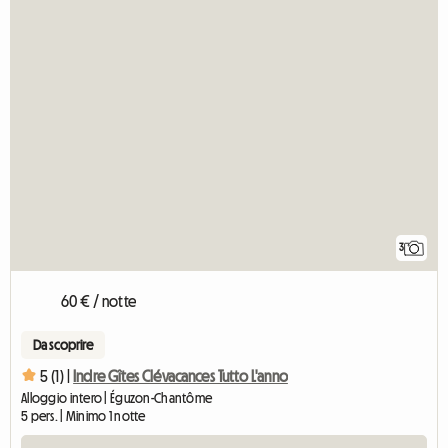
3
60 € / notte
Da scoprire
5 (1) |
Indre Gîtes Clévacances Tutto L'anno
Alloggio intero | Éguzon-Chantôme
5 pers. | Minimo 1 notte