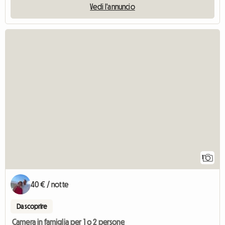
Vedi l'annuncio
Vedi l'a
1
40 € / notte
Da scoprire
Camera in famiglia per 1 o 2 persone