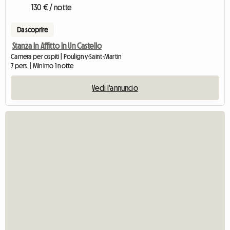
130 € / notte
Da scoprire
Stanza In Affitto In Un Castello
Camera per ospiti | Pouligny-Saint-Martin
7 pers. | Minimo 1 notte
Vedi l'annuncio
Vedi