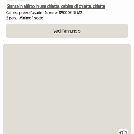
Stanza in affitto in una chiatta, cabina di chiatta, chiatta
Camera presso l'ospite | Auxerre (89000) | 15 M2
2 pers. | Minimo 1 notte
Vedi l'annuncio
6