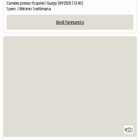
Camera presso l'ospite | Gurgy (89250) | 13 M2
1 pers. | Minimo 1 settimana
Vedi l'annuncio
6