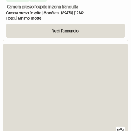
Camera presso l'ospite in zona tranquilla
Camera presso l'ospite | Monéteau (89470) | 12 M2
1 pers. | Minimo 1 notte
Vedi l'annuncio
4