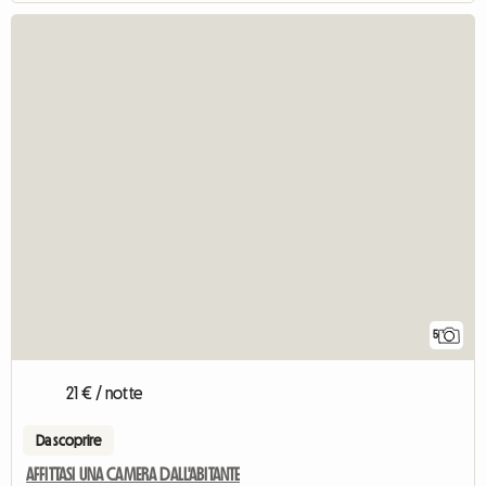
5
21 € / notte
Da scoprire
AFFITTASI UNA CAMERA DALL'ABITANTE