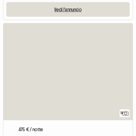
Vedi l'annuncio
12
475 € / notte