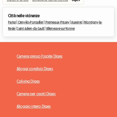
Città nelle vicinanze
Parigi |
Cirey-lès-Pontailler |
Premeaux-Prissey |
Auxerre |
Montigny-la-
Resle |
Saint-Julien-du-Sault |
Villeneuve-sur-Yonne
Camera presso l'ospite Diges
Alloggi condivisi Diges
Coliving Diges
Camera per ospiti Diges
Alloggio intero Diges