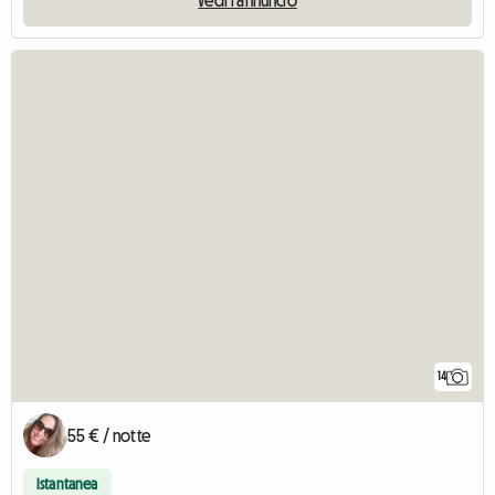
14
55 € / notte
Istantanea