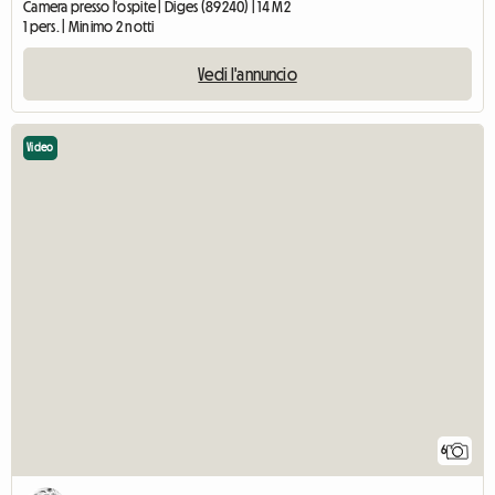
Camera presso l'ospite | Diges (89240) | 14 M2
1 pers. | Minimo 2 notti
Vedi l'annuncio
Video
6