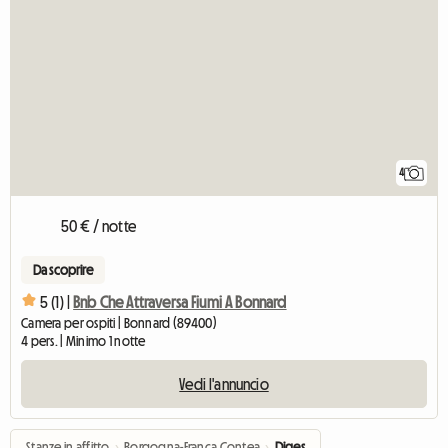
4
50 € / notte
Da scoprire
5 (1) |
Bnb Che Attraversa Fiumi A Bonnard
Camera per ospiti | Bonnard (89400)
4 pers. | Minimo 1 notte
Vedi l'annuncio
Stanze in affitto
›
Borgogna-Franca Contea
›
Diges