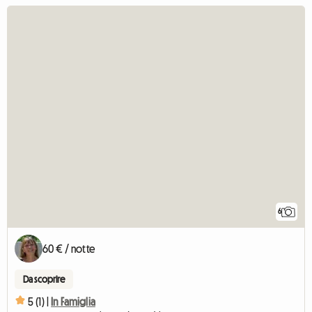
6
60 € / notte
Da scoprire
5 (1) |
In Famiglia