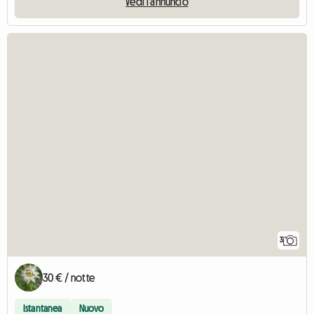
Vedi l'annuncio
3
30 € / notte
Istantanea
Nuovo