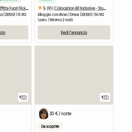
DREUX CENTRE Affitta Fuori Noi Piccola Camera Arredata 1pers
5 (9) |
Colocation All Inclusive - Studente O Giovane Lavoratore
ux (28100) | 13 M2
Alloggio condiviso | Dreux (28100) | 50 M2
1 pers. | Minimo 2 notti
ncio
Vedi l'annuncio
5
4
30 € / notte
Da scoprire