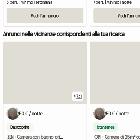
3 pers. | Minimo 1 settimana
7 pers. | Minimo 1 notte
Vedi l'annuncio
Vedi l'annu
Annunci nelle vicinanze corrispondenti alla tua ricerca
4
50 € / notte
50 € / notte
Da scoprire
Istantanea
ZEN - Camera con bagno privato (da domenica sera a venerdì mattina)