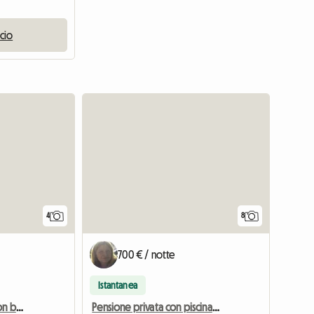
ncio
4
8
700 € / notte
Istantanea
ORI - Camera di 25m² con bagno privato (da domenica sera a venerdì mattina)
Pensione privata con piscina e jacuzzi