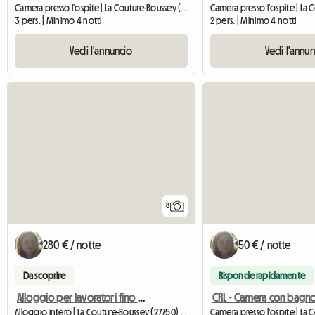
Camera presso l'ospite | La Couture-Boussey (27750) | 25 M2
3 pers. | Minimo 4 notti
2 pers. | Minimo 4 notti
Vedi l'annuncio
Vedi l'annu
8
280 € / notte
50 € / notte
Da scoprire
Risponde rapidamente
Alloggio per lavoratori fino a 7 persone (dalla domenica sera al venerdì mattina)
Alloggio intero | La Couture-Boussey (27750) | 160 M2