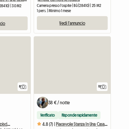
Camera presso l'ospite | Bû (28410) | 25 M2
(28410) | 30 M2
1 pers. | Minimo 1 mese
Vedi l'annuncio
ncio
8
10
38 € / notte
Verificato
Risponde rapidamente
Tra giardino, laghetto e piscina (campi da tennis, campo da golf...)
4.8 (7) |
Piacevole Stanza In Una Casa Tranquilla