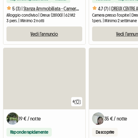
5 (3) |
Stanza Ammobiliata - Camera Da Letto Disponibile
4.7 (7) |
Alloggio condiviso | Dreux (28100) | 62 M2
Camera presso l'ospite | Dre
3 pers. | Minimo 2 notti
1 pers. | Minimo 2 settimane
Vedi l'annuncio
Vedi l'annu
6
19 € / notte
35 € / notte
Risponde rapidamente
Da scoprire