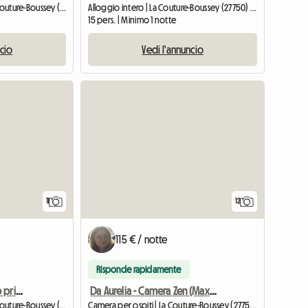
Camera presso l'ospite | La Couture-Boussey (27750) | 25 M2
Alloggio intero | La Couture-Boussey (27750) | 160 M2
15 pers. | Minimo 1 notte
ncio
Vedi l'annuncio
11
12
115 € / notte
Risponde rapidamente
CRL - Camera con bagno privato (da domenica sera a venerdì mattina)
Da Aurelia - Camera Zen (Max 4 persone) con piscina stagionale
Camera presso l'ospite | La Couture-Boussey (27750) | 16 M2
Camera per ospiti | La Couture-Boussey (27750) | 25 M2