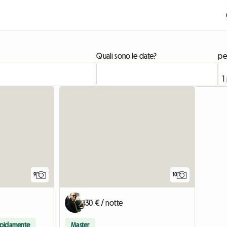
Quali sono le date?
pe
9
10
30 € / notte
apidamente
Master