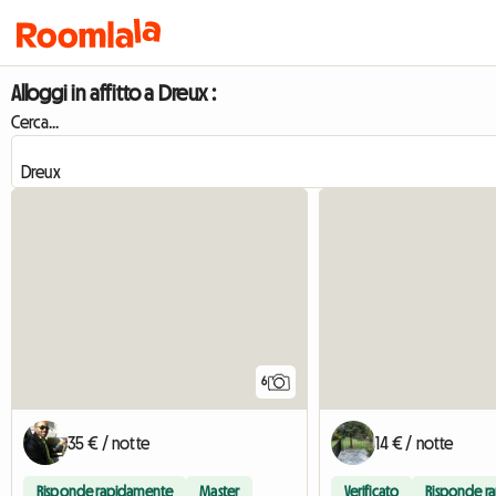
Alloggi in affitto a Dreux :
Cerca...
6
35 € / notte
14 € / notte
Risponde rapidamente
Master
Verificato
Risponde r