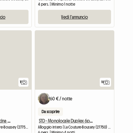
4 pers. | Minimo 1 notte
ncio
Vedi l'annuncio
11
10
60 € / notte
Da scoprire
Da Aurélia - Suite con piscina stagionale
STD - Monolocale Duplex 6p Max (da domenica sera a venerdì mattina)
Camera per ospiti | La Couture-Boussey (27750) | 25 M2
Alloggio intero | La Couture-Boussey (27750) | 27 M2
6 pers. | Minimo 4 notti