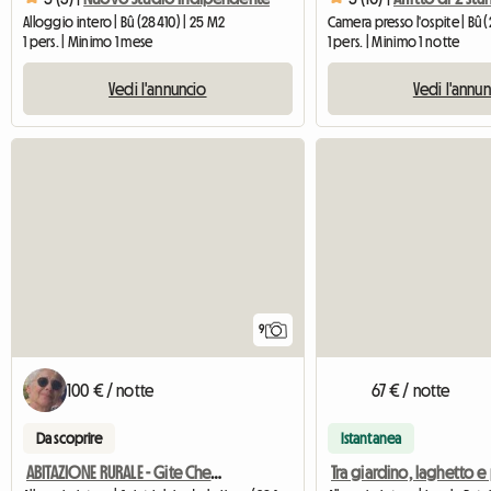
Alloggio intero | Bû (28410) | 25 M2
Camera presso l'ospite | Bû 
1 pers. | Minimo 1 mese
1 pers. | Minimo 1 notte
Vedi l'annuncio
Vedi l'annu
9
100 € / notte
67 € / notte
Da scoprire
Istantanea
ABITAZIONE RURALE - Gite Chez Flo