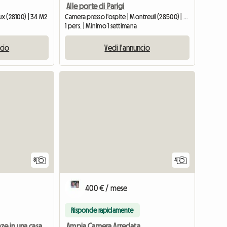
Alle porte di Parigi
ux (28100) | 34 M2
Camera presso l'ospite | Montreuil (28500) | 15 M2
1 pers. | Minimo 1 settimana
ncio
Vedi l'annuncio
8
4
400 € / mese
Risponde rapidamente
Ampia Camera Arredata
Affitto di 2 stanze in una casa con weekend all-inclusive