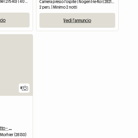
Alloggio intero | Ivry-la-Bataille (27540) | 40 M2
Camera presso l'ospite | Nogent-le-Roi (28210) | 15 M2
2 pers. | Minimo 2 notti
ncio
Vedi l'annuncio
8
Bed and Breakfast in affitto - "Les Chandelles" - Tutti i comfort,
le-Morhier (28130)