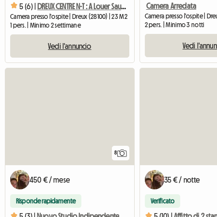
Camera Arredata
5 (6) |
DREUX CENTRE N-T : A Louer Sauf WE Belle Chambre De 20 M²
Camera presso l'ospite | Dre
Camera presso l'ospite | Dreux (28100) | 23 M2
2 pers. | Minimo 3 notti
1 pers. | Minimo 2 settimane
Vedi l'annu
Vedi l'annuncio
8
450 € / mese
35 € / notte
Risponde rapidamente
Verificato
5 (3) |
Nuovo Studio Indipendente
5 (10) |