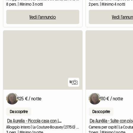
8 pers. | Minimo 3 notti
2 pers. | Minimo 4 notti
Vedi l'annuncio
Vedi l'annu
10
125 € / notte
110 € / notte
Da scoprire
Da scoprire
Da Aurelia - Piccola casa con jacuzzi privata
Alloggio intero | La Couture-Boussey (27750) | 12 M2
3 pers. | Minimo 1 notte
2 pers. | Minimo 1 notte