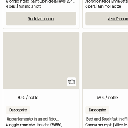
Alloggio intero | Saint-Lubin-de-la-Haye (28410) | 80 M2
4 pers. | Minimo 3 notti
6 pers. | Minimo 1 notte
Vedi l'annuncio
Vedi l'annu
Vedi l'annuncio
1
70 € / notte
69 € / notte
Da scoprire
Da scoprire
Appartamento in un edificio di lusso a Houdan
Alloggio condiviso | Houdan (78550)
Camera per ospiti | Villiers-