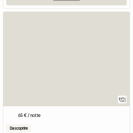
7
65 € / notte
Da scoprire