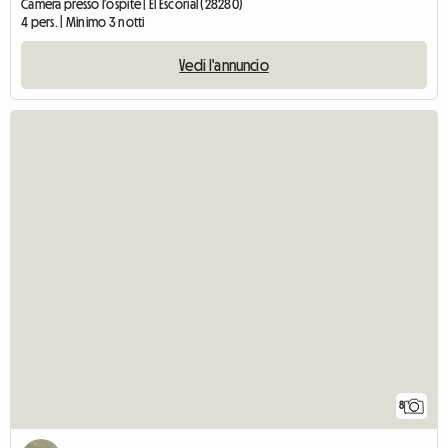
Camera presso l'ospite | El Escorial (28280)
4 pers. | Minimo 3 notti
Vedi l'annuncio
8