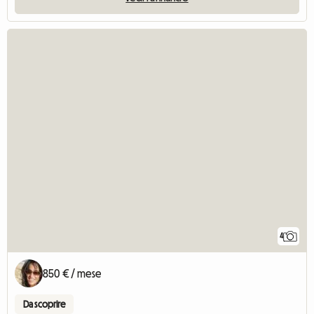
4
850 € / mese
Da scoprire