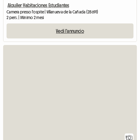
Alquiler Habitaciones Estudiantes
Camera presso l'ospite | Villanueva de la Cañada (28691)
2 pers. | Minimo 2 mesi
Vedi l'annuncio
1