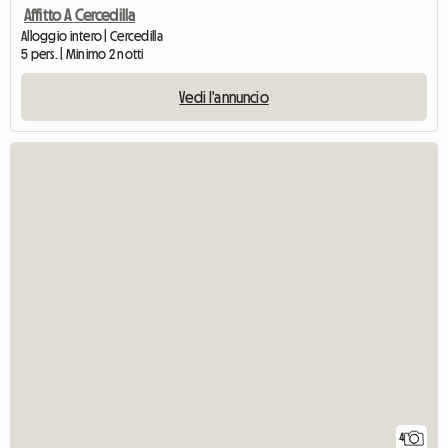
Affitto A Cercedilla
Alloggio intero | Cercedilla
5 pers. | Minimo 2 notti
Vedi l'annuncio
4