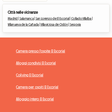
Città nelle vicinanze
Madrid |
Salamanca |
San Lorenzo de El Escorial |
Collado Villalba |
Villanueva de la Cañada |
Villaviciosa de Odón |
Segovia
Camera presso l'ospite El Escorial
Alloggi condivisi El Escorial
Coliving El Escorial
Camera per ospiti El Escorial
Alloggio intero El Escorial