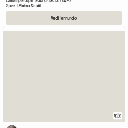
Camera per ospiti | Madrid (28023) | 40 M2
2 pers. | Minimo 3 notti
Vedi l'annuncio
5