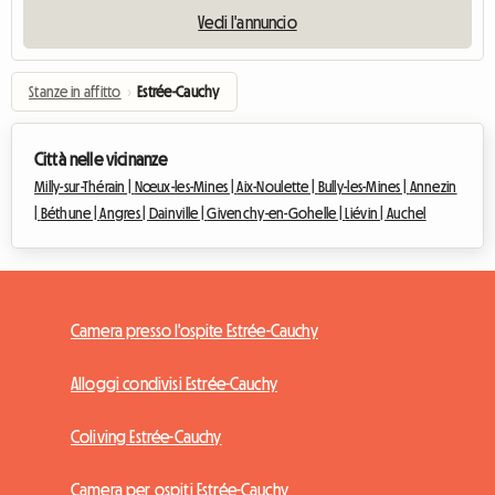
Vedi l'annuncio
Stanze in affitto
›
Estrée-Cauchy
Città nelle vicinanze
Milly-sur-Thérain |
Nœux-les-Mines |
Aix-Noulette |
Bully-les-Mines |
Annezin
|
Béthune |
Angres |
Dainville |
Givenchy-en-Gohelle |
Liévin |
Auchel
Camera presso l'ospite Estrée-Cauchy
Alloggi condivisi Estrée-Cauchy
Coliving Estrée-Cauchy
Camera per ospiti Estrée-Cauchy