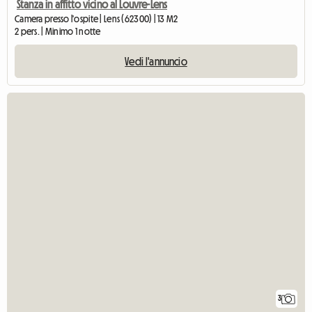
Stanza in affitto vicino al Louvre-Lens
Camera presso l'ospite | Lens (62300) | 13 M2
2 pers. | Minimo 1 notte
Vedi l'annuncio
3