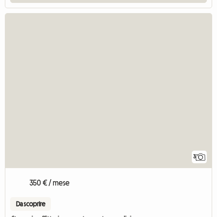
3
350 € / mese
Da scoprire