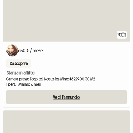
18
650 € / mese
Da scoprire
Stanza in affitto
Camera presso l'ospite | Nœux-les-Mines (62290) | 30 M2
1 pers. | Minimo 6 mesi
Vedi l'annuncio