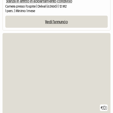
Stanza in affitto in appartamento condiviso
Camera presso l'ospite | Diéval (62460) | 12 M2
1 pers. | Minimo 1 mese
Vedi l'annuncio
4