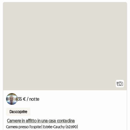
Ved
1
35 € / notte
Da scoprire
Camere in affitto in una casa contadina
Camera presso l'ospite | Estrée-Cauchy (62690)