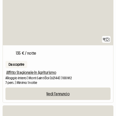
12
135 € / notte
Da scoprire
Affitto Stagionale In Agriturismo
Alloggio intero | Mont-Saint-Éloi (62144) | 100 M2
7 pers. | Minimo 1 notte
Vedi l'annuncio