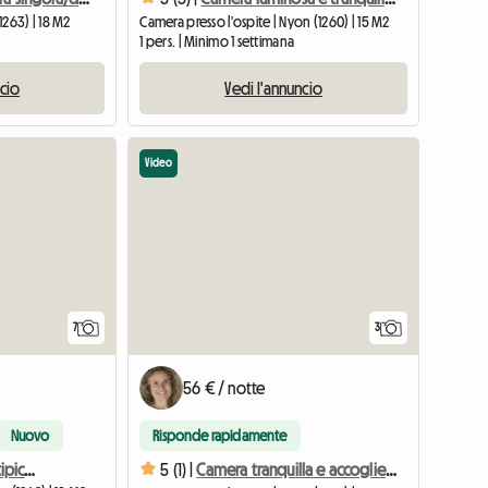
1263) | 18 M2
Camera presso l'ospite | Nyon (1260) | 15 M2
1 pers. | Minimo 1 settimana
ncio
Vedi l'annuncio
Video
7
3
56 € / notte
Nuovo
Risponde rapidamente
Camera in affitto in una tipica casa di paese
5 (1) |
Camera tranquilla e accogliente nel centro di Nyon