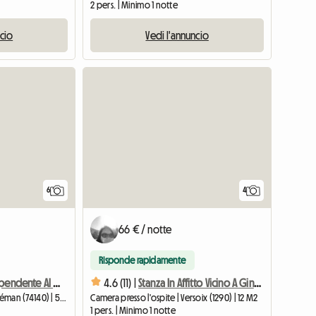
2 pers. | Minimo 1 notte
ncio
Vedi l'annuncio
6
4
66 € / notte
Risponde rapidamente
Abitazione Indipendente Al Piano Terra Di Una Casa
4.6 (11) |
Stanza In Affitto Vicino A Ginevra
Alloggio intero | Chens-sur-Léman (74140) | 50 M2
Camera presso l'ospite | Versoix (1290) | 12 M2
1 pers. | Minimo 1 notte