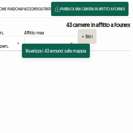
OME FUNZIONA?
ACCEDI
REGISTRATI
PUBBLICA UNA CAMERA IN AFFITTO A FOUNEX
43 camere in affitto a Founex
rs.
Affitto max
+ filtri
Visualizza i 43 annunci sulla mappa
Vedi l'annuncio