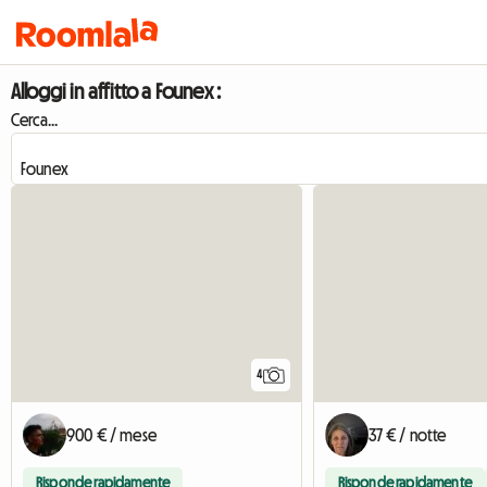
Alloggi in affitto a Founex :
Cerca...
4
900 € / mese
37 € / notte
Risponde rapidamente
Risponde rapidamente