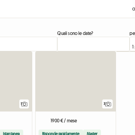
C
Quali sono le date?
pe
Vedi l'annuncio
1
3
1900 € / mese
Istantanea
Risponde rapidamente
Master