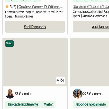
5 (2) |
Graziosa Camera Di Ottimo Standing In 1 Oasi Di Pace
Camera presso l'ospite | Fou
Camera presso l'ospite | Founex (1297) | 13 M2
1 pers. | Minimo 1 settimana
1 pers. | Minimo 2 mesi
Vedi l'annu
Vedi l'annuncio
Video
13
37 € / notte
992 € / mese
Risponde rapidamente
Master
Risponde rapidamente