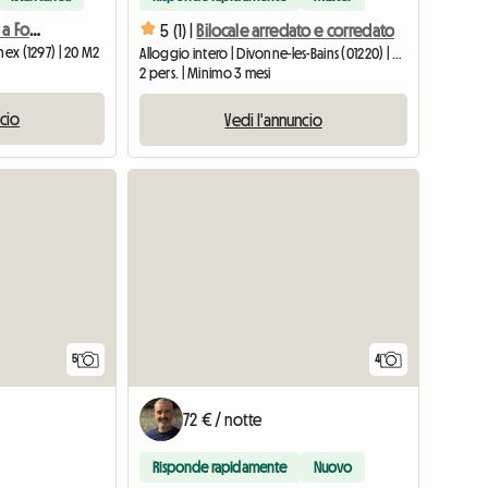
Stanza in affitto in affitto a Founex
5 (1) |
Bilocale arredato e corredato
nex (1297) | 20 M2
Alloggio intero | Divonne-les-Bains (01220) | 44 M2
2 pers. | Minimo 3 mesi
ncio
Vedi l'annuncio
5
4
72 € / notte
Risponde rapidamente
Nuovo