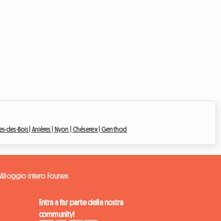
s-des-Bois |
Anières |
Nyon |
Chéserex |
Genthod
x
Alloggio intero Founex
Entra a far parte della nostra
community!