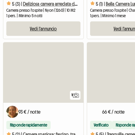
5 (3) |
Deliziosa camera arredata di 10,4 m2 in un luminoso appartamento di 71 m2
5 (1) |
Camera presso l'ospite | Nyon (1260) | 10 M2
1 pers. | Minimo 5 notti
1 pers. | Minimo 1 mese
Vedi l'annuncio
Vedi l'annu
11
93 € / notte
66 € / notte
Risponde rapidamente
Verificato
Risponde r
5 (2) |
Camera spaziosa: fascino, tranquillità, vicinanza al TPG/CFF
5 (5) |