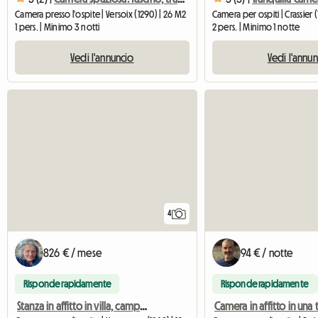
Camera presso l'ospite | Versoix (1290) | 26 M2
Camera per ospiti | Crassier (
1 pers. | Minimo 3 notti
2 pers. | Minimo 1 notte
Vedi l'annuncio
Vedi l'annu
4
826 € / mese
94 € / notte
Risponde rapidamente
Risponde rapidamente
Stanza in affitto in villa, campagna ginevrina, riva sinistra