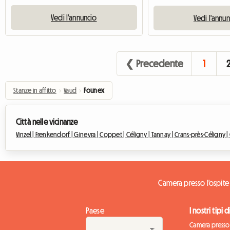
Vedi l'annuncio
Vedi l'annu
❮ Precedente
1
Stanze in affitto
›
Vaud
›
Founex
Città nelle vicinanze
Vinzel |
Frenkendorf |
Ginevra |
Coppet |
Céligny |
Tannay |
Crans-près-Céligny |
Camera presso l'ospit
Paese
I nostri tipi 
Camera presso 