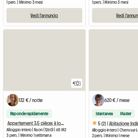
1 pers. | Minimo 3 mesi
1 pers. | Minimo 3 mesi
Vedi l'annuncio
Vedi l'annu
4
132 € / notte
620 € / mese
Risponde rapidamente
Istantanea
Master
Appartement 3,5 pièces à louer à Nyon / 2 chambres - 1 salon
5 (2) |
Alloggio intero | Nyon (1260) | 65 M2
3 pers. | Minimo 1 settimana
2 pers. | Minimo 1 mese