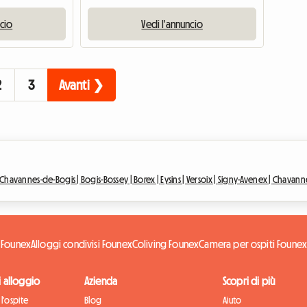
ncio
Vedi l'annuncio
2
3
Avanti ❯
Chavannes-de-Bogis |
Bogis-Bossey |
Borex |
Eysins |
Versoix |
Signy-Avenex |
Chavanne
e Founex
Alloggi condivisi Founex
Coliving Founex
Camera per ospiti Foune
di alloggio
Azienda
Scopri di più
l'ospite
Blog
Aiuto