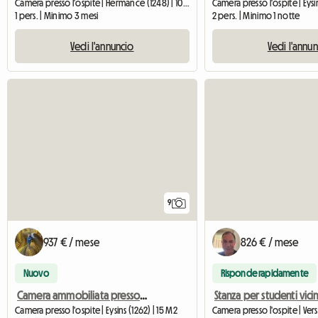
Camera presso l'ospite | Hermance (1248) | 10 M2
Camera presso l'ospite | Eysin
1 pers. | Minimo 3 mesi
2 pers. | Minimo 1 notte
Vedi l'annuncio
Vedi l'annu
9
937 € / mese
826 € / mese
Nuovo
Risponde rapidamente
Camera ammobiliata presso l'ospite a Eysins (Nyon)
Camera presso l'ospite | Eysins (1262) | 15 M2
Camera presso l'ospite | Vers