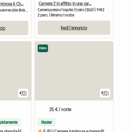
Camera 2 in affitto in una caratteristica casa di paese
Bella Camera Luminosa A Chavannes Des Bois
Camera presso l'ospite | Eysins (1262) | 9 M2
Camera presso l'ospite | Chavannes-des-Bois (1290) | 25 M2
2 pers. | Minimo 1 notte
Vedi l'annuncio
ncio
Video
4
5
25 € / notte
apidamente
Master
Tranquilla camera singola/doppia in un'atmosfera ordinata
5 (5) |
Camera luminosa e tranquilla a Nyon