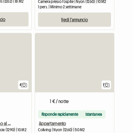
s (1262) | 18 M2
Camera presso l'ospite | Nyon (1260) | 10 M2
1 pers. | Minimo 2 settimane
ncio
Vedi l'annuncio
Vedi l'a
4
1
1 € / notte
Risponde rapidamente
Istantanea
Stanza per studenti vicino al Collège du Léman
Appartamento
oix (1290) | 10 M2
Coliving | Nyon (1260) | 50 M2