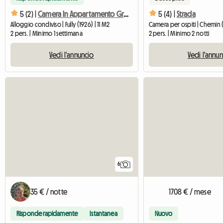
5 (2) |
Camera In Appartamento Grande
5 (4) |
Strada
Alloggio condiviso | Fully (1926) | 11 M2
Camera per ospiti | Chemin (
2 pers. | Minimo 1 settimana
2 pers. | Minimo 2 notti
Vedi l'annuncio
Vedi l'annu
6
35 € / notte
1708 € / mese
Risponde rapidamente
Istantanea
Nuovo