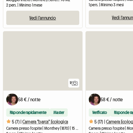
1 pers. | Minimo 3 mesi
2 pers. | Minimo 1 mese
Vedi l'annu
Vedi l'annuncio
17
58 € / notte
58 € / notte
Risponde rapidamente
Master
Verificato
Risponde r
5 (7) |
Camera "barca" Ecologica
5 (17) |
Camera Ecologic
Camera presso l'ospite | Monthey (1870) | 15 M2