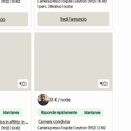
Camera presso l'ospite | Leytron (1912) | 15 M2
(1912) | 10 M2
1 pers. | Minimo 1 notte
Vedi l'annuncio
ncio
4
18
33 € / notte
Istantanea
Risponde rapidamente
Istantanea
Camera condivisa
Stanza condivisa in affitto in casa
Camera presso l'ospite | Leytron (1912) | 2 M2
(1912) | 10 M2