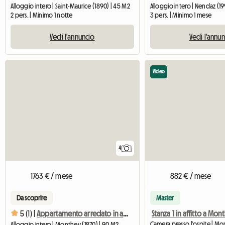
Alloggio intero | Saint-Maurice (1890) | 45 M2
Alloggio intero | Nendaz (19
2 pers. | Minimo 1 notte
3 pers. | Minimo 1 mese
Vedi l'annuncio
Vedi l'annu
Video
4
1763 € / mese
882 € / mese
Da scoprire
Master
Stanza 1 in affitto a Mon
5 (1) |
Appartamento arredato in affitto
Alloggio intero | Monthey (1870) | 90 M2