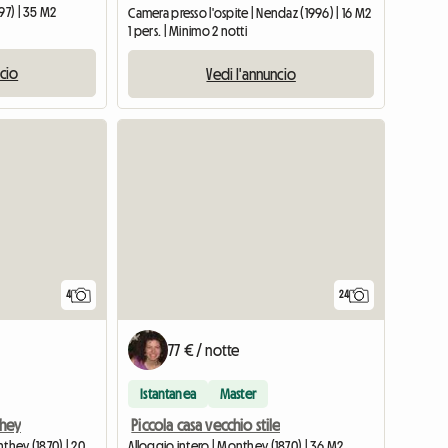
97) | 35 M2
Camera presso l'ospite | Nendaz (1996) | 16 M2
1 pers. | Minimo 2 notti
ncio
Vedi l'annuncio
4
24
77 € / notte
Istantanea
Master
they
Piccola casa vecchio stile
Camera presso l'ospite | Monthey (1870) | 20 M2
Alloggio intero | Monthey (1870) | 36 M2