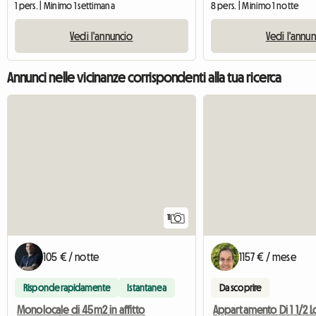
1 pers. | Minimo 1 settimana
8 pers. | Minimo 1 notte
Vedi l'annuncio
Vedi l'annu
Annunci nelle vicinanze corrispondenti alla tua ricerca
11
105 € / notte
1157 € / mese
Risponde rapidamente
Istantanea
Da scoprire
Monolocale di 45m2 in affitto