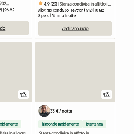
Casa in affitto dal 01-09-2026 al 30.09.2026
4.9 (23) |
Stanza condivisa in affitto in casa
2) | 96 M2
Alloggio condiviso | Leytron (1912) | 10 M2
8 pers. | Minimo 1 notte
ncio
Vedi l'annuncio
4
4
33 € / notte
apidamente
Risponde rapidamente
Istantanea
Stanza condivisa in affitto in casa
Camera condivisa in alloggio condiviso