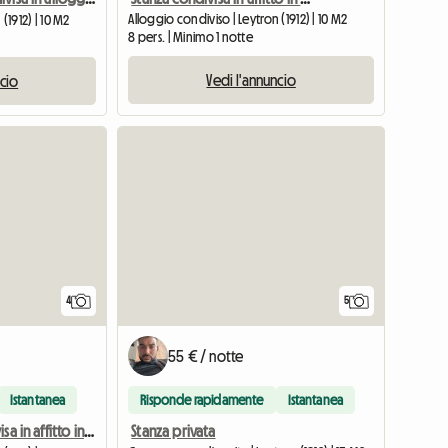
Alloggio condiviso | Leytron (1912) | 10 M2
(1912) | 10 M2
8 pers. | Minimo 1 notte
Vedi l'annuncio
ncio
4
5
55 € / notte
Istantanea
Risponde rapidamente
Istantanea
Stanza privata
Stanza condivisa in affitto in casa