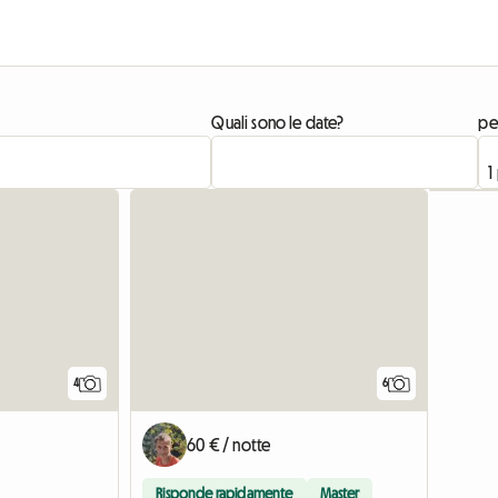
Quali sono le date?
pe
4
6
60 € / notte
Risponde rapidamente
Master