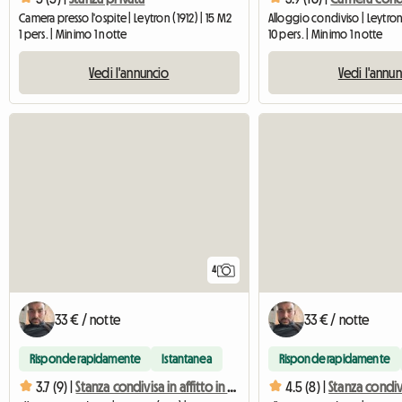
Camera presso l'ospite | Leytron (1912) | 15 M2
Alloggio condiviso | Leytron 
1 pers. | Minimo 1 notte
10 pers. | Minimo 1 notte
Vedi l'annuncio
Vedi l'annu
4
33 € / notte
33 € / notte
Risponde rapidamente
Istantanea
Risponde rapidamente
3.7 (9) |
Stanza condivisa in affitto in casa
4.5 (8) |