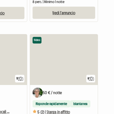
8 pers. | Minimo 1 notte
Vedi l'annuncio
ncio
Video
13
8
50 € / notte
Risponde rapidamente
Istantanea
Appartamento Di 1 1/2 Locali A Haute-nendaz
5 (2) |
Stanza in affitto