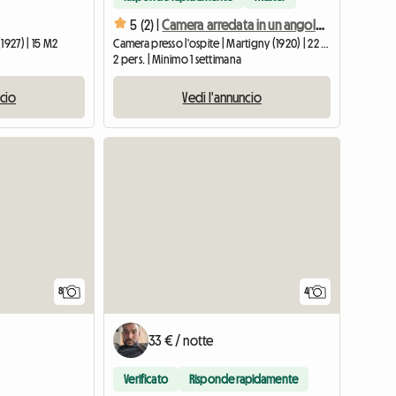
5 (2) |
Camera arredata in un angolo tranquillo
1927) | 15 M2
Camera presso l'ospite | Martigny (1920) | 22 M2
2 pers. | Minimo 1 settimana
ncio
Vedi l'annuncio
8
4
33 € / notte
Verificato
Risponde rapidamente