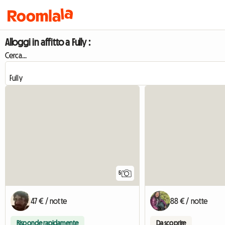
Alloggi in affitto a Fully :
Cerca...
5
47 € / notte
88 € / notte
Risponde rapidamente
Da scoprire