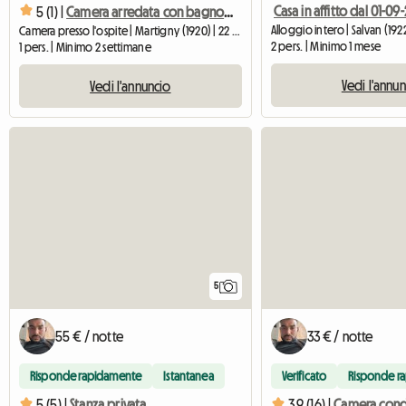
5 (1) |
Camera arredata con bagno privato
Alloggio intero | Salvan (192
Camera presso l'ospite | Martigny (1920) | 22 M2
2 pers. | Minimo 1 mese
1 pers. | Minimo 2 settimane
Vedi l'annu
Vedi l'annuncio
5
55 € / notte
33 € / notte
Risponde rapidamente
Istantanea
Verificato
Risponde r
5 (5) |
Stanza privata
3.9 (16) |