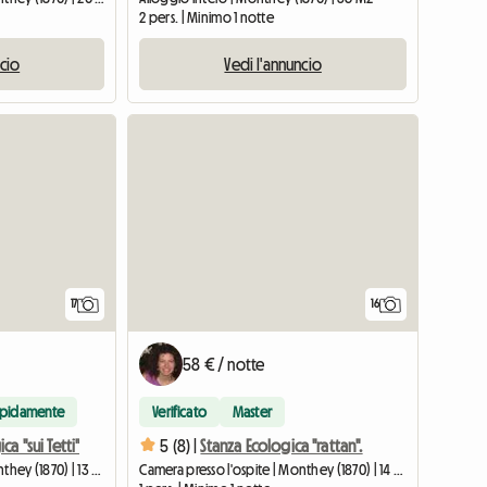
2 pers. | Minimo 1 notte
ncio
Vedi l'annuncio
17
16
58 € / notte
apidamente
Verificato
Master
a "sui Tetti"
5 (8) |
Stanza Ecologica "rattan".
Camera presso l'ospite | Monthey (1870) | 13 M2
Camera presso l'ospite | Monthey (1870) | 14 M2