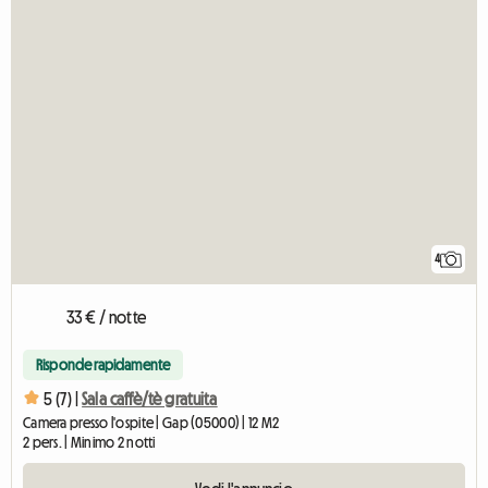
4
33 € / notte
Risponde rapidamente
5 (7) |
Sala caffè/tè gratuita
Camera presso l'ospite | Gap (05000) | 12 M2
2 pers. | Minimo 2 notti