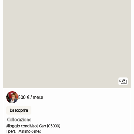
5
500 € / mese
Da scoprire
Collocazione
Alloggio condiviso | Gap (05000)
1 pers. | Minimo 6 mesi