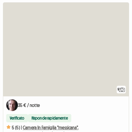
5
35 € / notte
Verificato
Risponde rapidamente
5 (5) |
Camera In Famiglia "messicana".