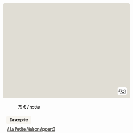
6
75 € / notte
Da scoprire
A La Petite Maison Appart3