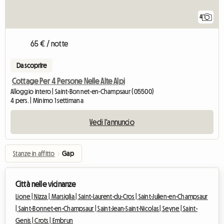
4
65 € / notte
Da scoprire
Cottage Per 4 Persone Nelle Alte Alpi
Alloggio intero | Saint-Bonnet-en-Champsaur (05500)
4 pers. | Minimo 1 settimana
Vedi l'annuncio
Stanze in affitto
›
Gap
Città nelle vicinanze
Lione |
Nizza |
Marsiglia |
Saint-Laurent-du-Cros |
Saint-Julien-en-Champsaur
|
Saint-Bonnet-en-Champsaur |
Saint-Jean-Saint-Nicolas |
Seyne |
Saint-
Genis |
Crots |
Embrun