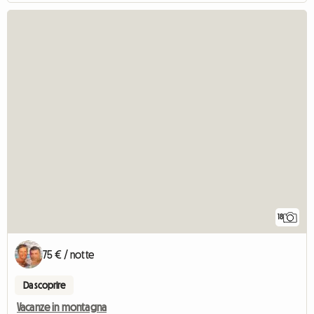
18
75 € / notte
Da scoprire
Vacanze in montagna