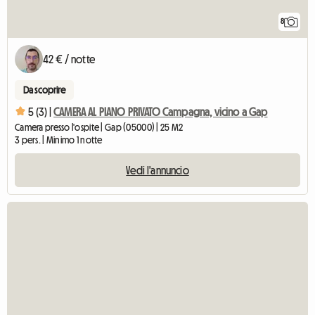
8
42 € / notte
Da scoprire
5 (3) |
CAMERA AL PIANO PRIVATO Campagna, vicino a Gap
Camera presso l'ospite | Gap (05000) | 25 M2
3 pers. | Minimo 1 notte
Vedi l'annuncio