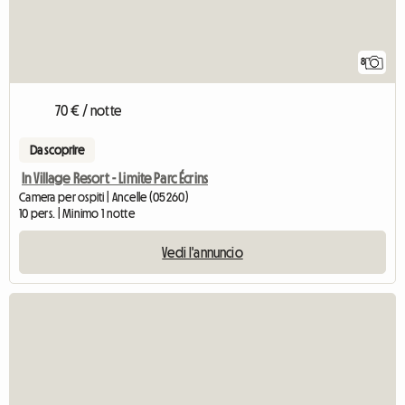
8
70 € / notte
Da scoprire
In Village Resort - Limite Parc Écrins
Camera per ospiti | Ancelle (05260)
10 pers. | Minimo 1 notte
Vedi l'annuncio