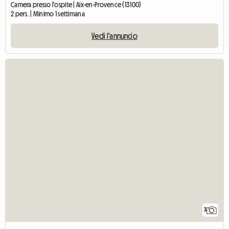
Camera presso l'ospite | Aix-en-Provence (13100)
2 pers. | Minimo 1 settimana
Vedi l'annuncio
3