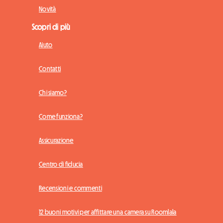
Novità
Scopri di più
Aiuto
Contatti
Chi siamo?
Come funziona?
Assicurazione
Centro di fiducia
Recensioni e commenti
12 buoni motivi per affittare una camera su Roomlala