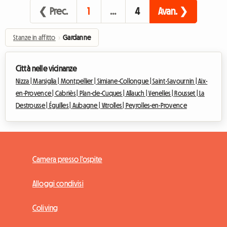
❮ Prec.
1
…
4
Avan. ❯
Stanze in affitto
›
Gardanne
Città nelle vicinanze
Nizza |
Marsiglia |
Montpellier |
Simiane-Collongue |
Saint-Savournin |
Aix-
en-Provence |
Cabriès |
Plan-de-Cuques |
Allauch |
Venelles |
Rousset |
La
Destrousse |
Éguilles |
Aubagne |
Vitrolles |
Peyrolles-en-Provence
Camera presso l'ospite
Alloggi condivisi
Coliving