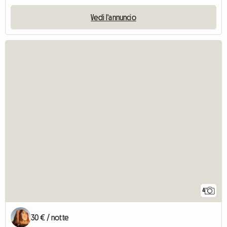
Vedi l'annuncio
4
30 € / notte