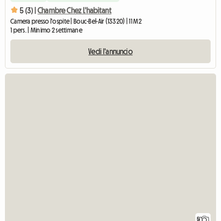
5 (3) |
Chambre Chez L'habitant
Camera presso l'ospite | Bouc-Bel-Air (13320) | 11 M2
1 pers. | Minimo 2 settimane
Vedi l'annuncio
5