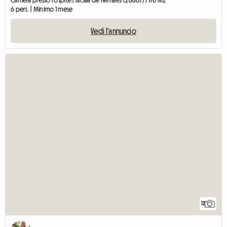
Camera presso l'ospite | Alcalá de Henares (28807) | 170 M2
6 pers. | Minimo 1 mese
Vedi l'annuncio
12