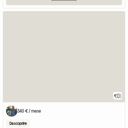
4
340 € / mese
Da scoprire