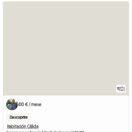
12
410 € / mese
Da scoprire
Habitación Cálida