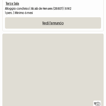
Terza Sala
Alloggio condiviso | Alcalá de Henares (28807) | 8 M2
1 pers. | Minimo 6 mesi
Vedi l'annuncio
12