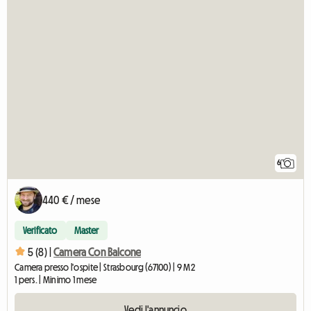
6
440 € / mese
Verificato
Master
5 (8) |
Camera Con Balcone
Camera presso l'ospite | Strasbourg (67100) | 9 M2
1 pers. | Minimo 1 mese
Vedi l'annuncio