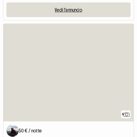
Vedi l'annuncio
6
50 € / notte