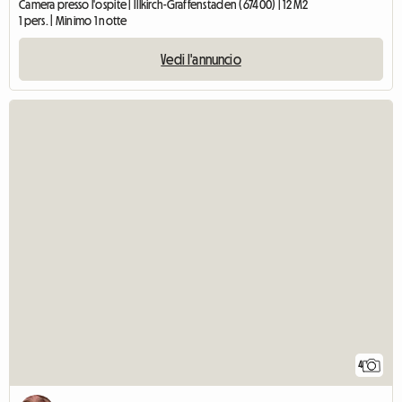
Camera presso l'ospite | Illkirch-Graffenstaden (67400) | 12 M2
1 pers. | Minimo 1 notte
Vedi l'annuncio
4