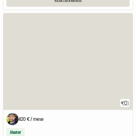
6
420 € / mese
Master