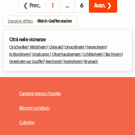
❮ Prec.
1
…
6
Avan. ❯
Stanze in affitto
›
Illkirch-Graffenstaden
Città nelle vicinanze
Orschwiller |
Wittisheim |
Ostwald |
Lingolsheim |
Fegersheim |
Eckbolsheim |
Strasburgo |
Oberhausbergen |
Schiltigheim |
Bischheim |
Griesheim-sur-Souffel |
Reichstett |
Hurtigheim |
Brumath
Camera presso l'ospite
Alloggi condivisi
Coliving