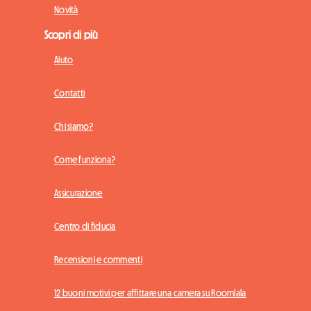
Novità
Scopri di più
Aiuto
Contatti
Chi siamo?
Come funziona?
Assicurazione
Centro di fiducia
Recensioni e commenti
12 buoni motivi per affittare una camera su Roomlala