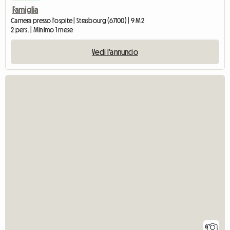
Famiglia
Camera presso l'ospite | Strasbourg (67100) | 9 M2
2 pers. | Minimo 1 mese
Vedi l'annuncio
6