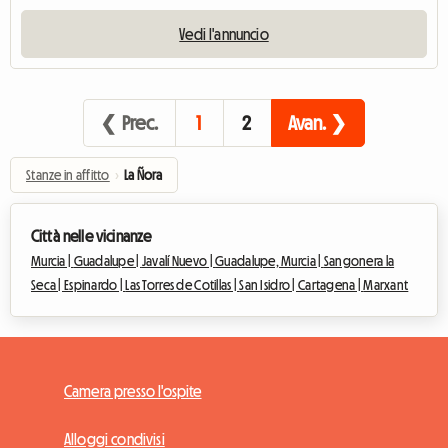
Vedi l'annuncio
❮ Prec.
1
2
Avan. ❯
Stanze in affitto
›
La Ñora
Città nelle vicinanze
Murcia |
Guadalupe |
Javalí Nuevo |
Guadalupe, Murcia |
Sangonera la
Seca |
Espinardo |
Las Torres de Cotillas |
San Isidro |
Cartagena |
Marxant
Camera presso l'ospite
Alloggi condivisi