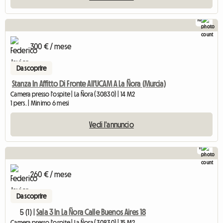
10
300 € / mese
Da scoprire
Stanza In Affitto Di Fronte All'UCAM A La Ñora (Murcia)
Camera presso l'ospite | La Ñora (30830) | 14 M2
1 pers. | Minimo 6 mesi
Vedi l'annuncio
11
260 € / mese
Da scoprire
5 (1) |
Sala 3 In La Ñora Calle Buenos Aires 18
Camera presso l'ospite | La Ñora (30830) | 15 M2