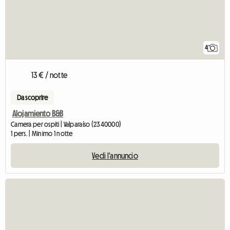
4
13 € / notte
Da scoprire
Alojamiento B&B
Camera per ospiti | Valparaíso (2340000)
1 pers. | Minimo 1 notte
Vedi l'annuncio