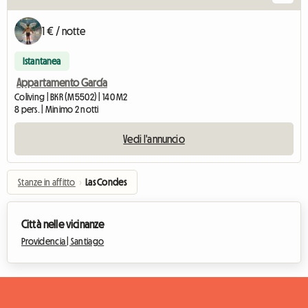
1 € / notte
Istantanea
Appartamento García
Coliving | BKR (M5502) | 140 M2
8 pers. | Minimo 2 notti
Vedi l'annuncio
Stanze in affitto
›
Las Condes
Città nelle vicinanze
Providencia |
Santiago