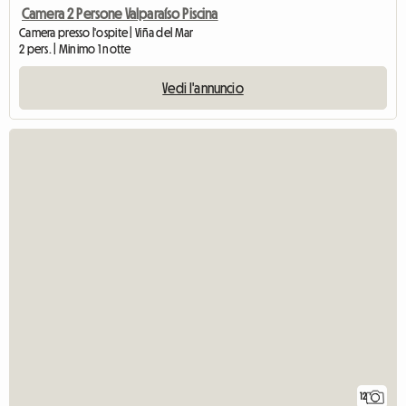
Camera 2 Persone Valparaíso Piscina
Camera presso l'ospite | Viña del Mar
2 pers. | Minimo 1 notte
Vedi l'annuncio
12