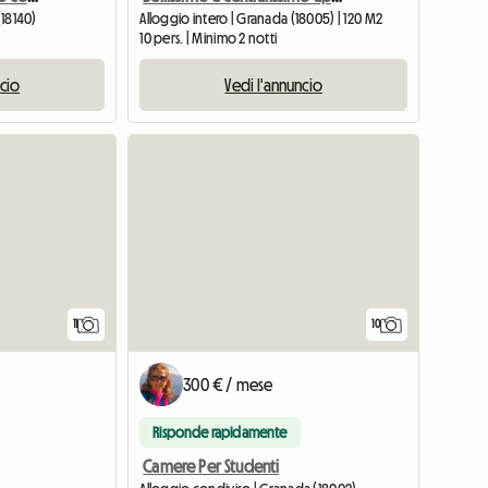
(18140)
Alloggio intero | Granada (18005) | 120 M2
10 pers. | Minimo 2 notti
ncio
Vedi l'annuncio
11
10
300 € / mese
Risponde rapidamente
Camere Per Studenti