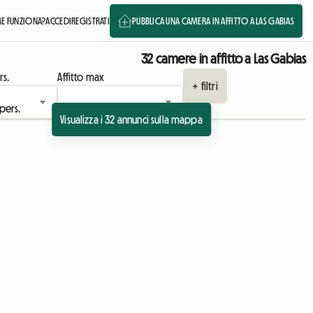
E FUNZIONA?
ACCEDI
REGISTRATI
PUBBLICA UNA CAMERA IN AFFITTO A LAS GABIAS
32 camere in affitto a Las Gabias
rs.
Affitto max
+ filtri
Visualizza i 32 annunci sulla mappa