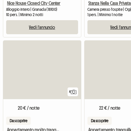
Nice House Closed City Center
Alloggio intero | Granada (18100)
Camera presso l'ospite | Ogí
10 pers. | Minimo 2 notti
1 pers. | Minimo 1 notte
Vedi l'annuncio
Vedi l'annu
4
20 € / notte
22 € / notte
Da scoprire
Da scoprire
Appartamento molto tranquillo con piscina