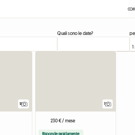
COM
Quali sono le date?
pe
12
7
230 € / mese
Risponde rapidamente