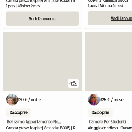
Coliving | Granada (18002)
Camera presso l'ospite | Granada (18008) | 6 M2
1 pers. | Minimo 6 mesi
1 pers. | Minimo 2 mesi
Vedi l'annu
Vedi l'annuncio
6
120 € / notte
325 € / mese
Da scoprire
Da scoprire
Bellissimo Appartamento Nel Centro Di La Bonita Granada
Camere Per Studenti
Camera presso l'ospite | Granada (18005) | 120 M2
Alloggio condiviso | Granad