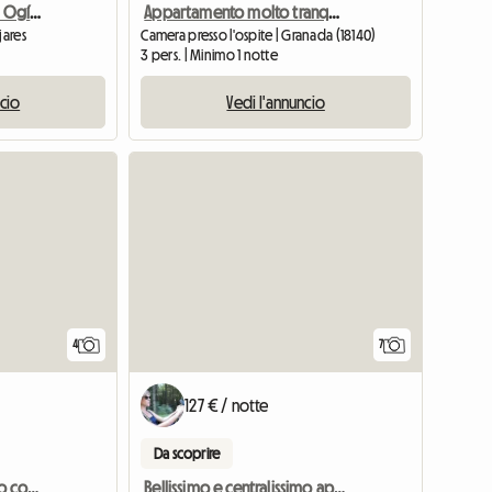
Stanza Nella Casa Privata Ogíjares
Appartamento molto tranquillo con piscina
jares
Camera presso l'ospite | Granada (18140)
3 pers. | Minimo 1 notte
ncio
Vedi l'annuncio
4
7
127 € / notte
Da scoprire
Appartamento tranquillo con vista
Bellissimo e centralissimo appartamento nella splendida Granada