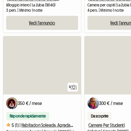
Alloggio intero | La Zubia (18140)
Camera per ospiti | La Zubia 
3 pers. | Minimo 1 notte
4 pers. | Minimo 1 notte
Vedi l'annuncio
Vedi l'annu
5
350 € / mese
300 € / mese
Risponde rapidamente
Da scoprire
Camere Per Studenti
5 (1) |
Habitacion Soleada, Agradable, Con Vistas A Sierra Nevada