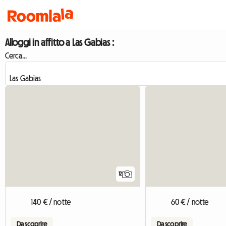
Alloggi in affitto a Las Gabias :
Cerca...
12
140 € / notte
60 € / notte
Da scoprire
Da scoprire