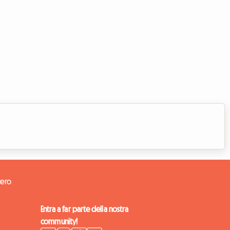
tero
Entra a far parte della nostra
community!