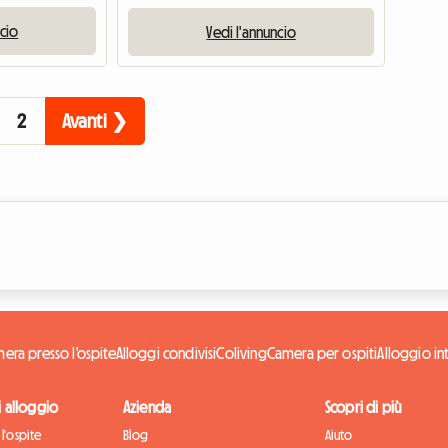
ncio
Vedi l'annuncio
2
Avanti ❯
era presso l'ospite
Alloggi condivisi
Coliving
Camera per ospiti
Alloggio in
di alloggio
Azienda
Scopri di più
l'ospite
Blog
Aiuto