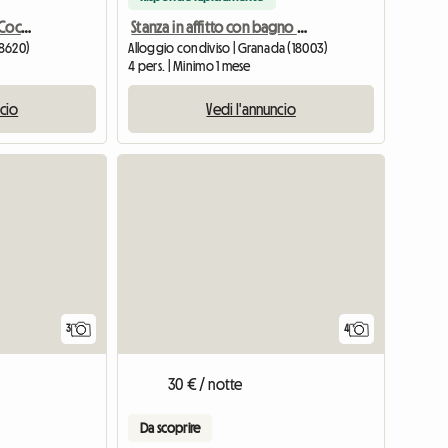
Alquilar Apartamento Y Cochera (Granada)
Stanza in affitto con bagno privato
18620)
Alloggio condiviso | Granada (18003)
4 pers. | Minimo 1 mese
ncio
Vedi l'annuncio
3
4
30 € / notte
Da scoprire