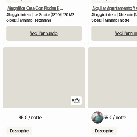
Magnifica Casa Con Piscina E Camino
Alloggio intero | Las Gabias (18110) | 120 M2
Alloggio intero | Alhendín (
6 pers. | Minimo 1 settimana
5 pers. | Minimo 1 notte
Vedi l'annuncio
Vedi l'annu
8
85 € / notte
35 € / notte
Da scoprire
Da scoprire