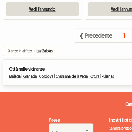
Vedi l'annuncio
Vedi l'annu
❮ Precedente
1
Stanze in affitto
›
Las Gabias
Città nelle vicinanze
Málaga |
Granada |
Cordova |
Churriana de la Vega |
Otura |
Pulianas
Cam
Paese
I nostri tipi 
Camera presso 