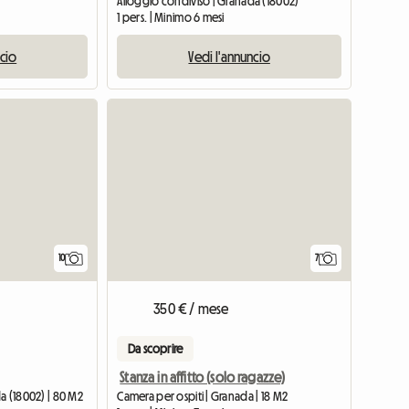
Alloggio condiviso | Granada (18002)
1 pers. | Minimo 6 mesi
ncio
Vedi l'annuncio
10
7
350 € / mese
Da scoprire
Stanza in affitto (solo ragazze)
a (18002) | 80 M2
Camera per ospiti | Granada | 18 M2