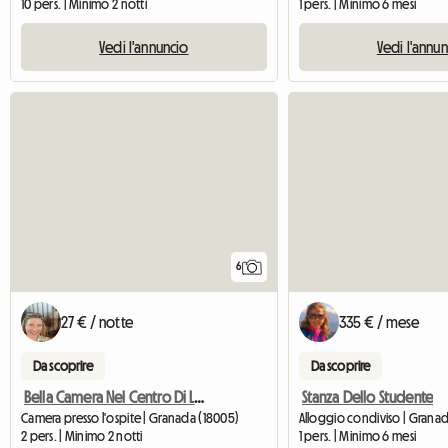
10 pers. | Minimo 2 notti
1 pers. | Minimo 6 mesi
Vedi l'annuncio
Vedi l'annu
6
27 € / notte
335 € / mese
Da scoprire
Da scoprire
Bella Camera Nel Centro Di La Bonita Granada
Stanza Dello Studente
Camera presso l'ospite | Granada (18005)
Alloggio condiviso | Granad
2 pers. | Minimo 2 notti
1 pers. | Minimo 6 mesi