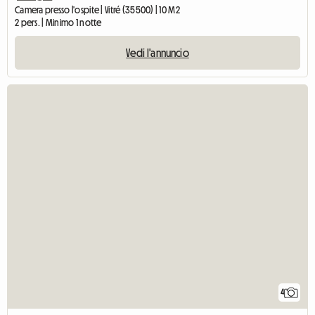
Camera presso l'ospite | Vitré (35500) | 10 M2
2 pers. | Minimo 1 notte
Vedi l'annuncio
4