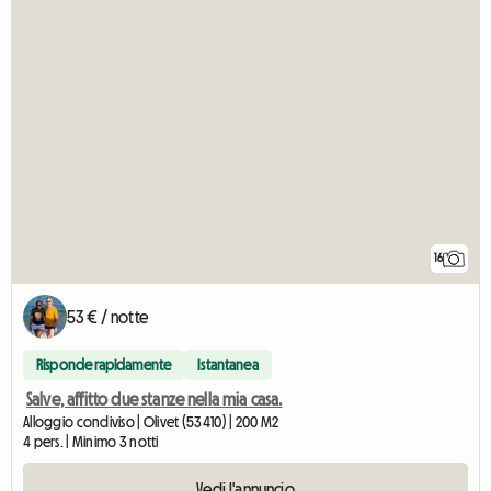
16
53 € / notte
Risponde rapidamente
Istantanea
Salve, affitto due stanze nella mia casa.
Alloggio condiviso | Olivet (53410) | 200 M2
4 pers. | Minimo 3 notti
Vedi l'annuncio