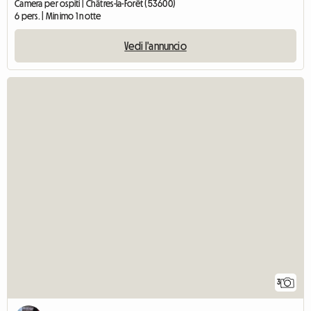
Camera per ospiti | Châtres-la-Forêt (53600)
6 pers. | Minimo 1 notte
Vedi l'annuncio
3