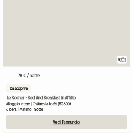
12
78 € / notte
Da scoprire
Le Rocher - Bed And Breakfast In Affitto
Alloggio intero | Châtres-la-Forêt (53600)
6 pers. | Minimo 1 notte
Vedi l'annuncio