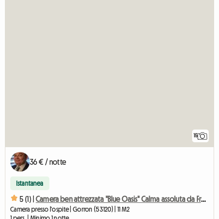
15
36 € / notte
Istantanea
5 (1) |
Camera ben attrezzata "Blue Oasis" Calma assoluta da Fred
Camera presso l'ospite | Gorron (53120) | 11 M2
1 pers. | Minimo 1 notte