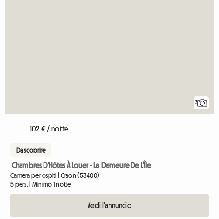
3
102 € / notte
Da scoprire
Chambres D'Hôtes À Louer - La Demeure De L'Île
Camera per ospiti | Craon (53400)
5 pers. | Minimo 1 notte
Vedi l'annuncio