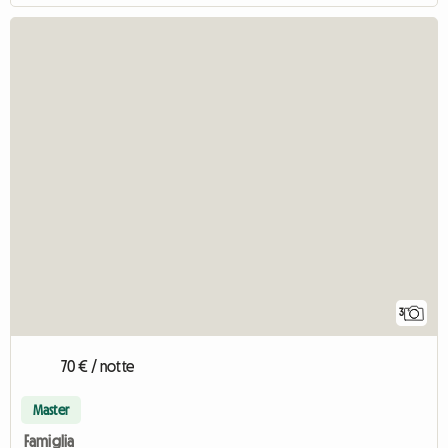
3
70 € / notte
Master
Famiglia