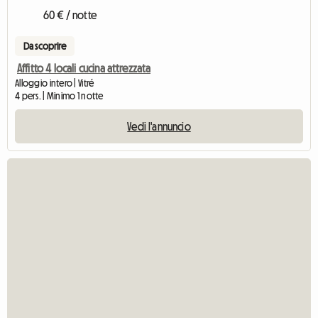
60 € / notte
Da scoprire
Affitto 4 locali cucina attrezzata
Alloggio intero | Vitré
4 pers. | Minimo 1 notte
Vedi l'annuncio