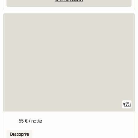
8
55 € / notte
Da scoprire