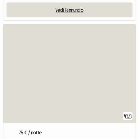
Vedi l'annuncio
3
75 € / notte