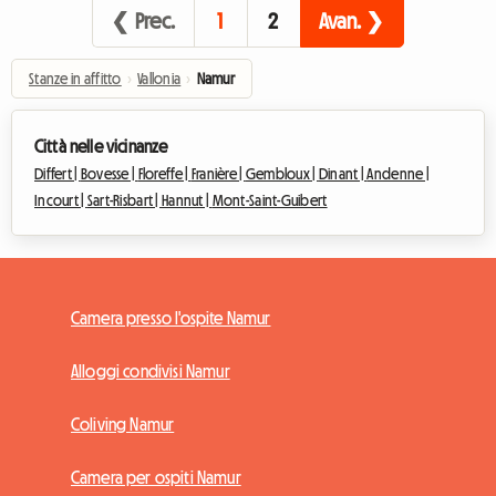
❮ Prec.
1
2
Avan. ❯
Stanze in affitto
›
Vallonia
›
Namur
Città nelle vicinanze
Differt |
Bovesse |
Floreffe |
Franière |
Gembloux |
Dinant |
Andenne |
Incourt |
Sart-Risbart |
Hannut |
Mont-Saint-Guibert
Camera presso l'ospite Namur
Alloggi condivisi Namur
Coliving Namur
Camera per ospiti Namur