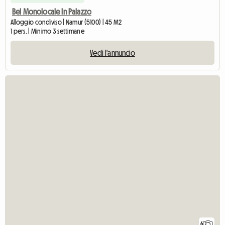
Bel Monolocale In Palazzo
Alloggio condiviso | Namur (5100) | 45 M2
1 pers. | Minimo 3 settimane
Vedi l'annuncio
6