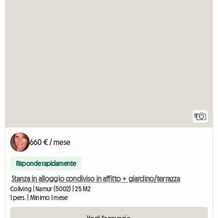
11
660 € / mese
Risponde rapidamente
Stanza in alloggio condiviso in affitto + giardino/terrazza
Coliving | Namur (5002) | 25 M2
1 pers. | Minimo 1 mese