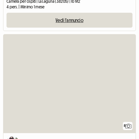
Camera per ospiti | La Laguna (38205) | 10 M2
4 pers. | Minimo 1 mese
Vedi l'annuncio
8