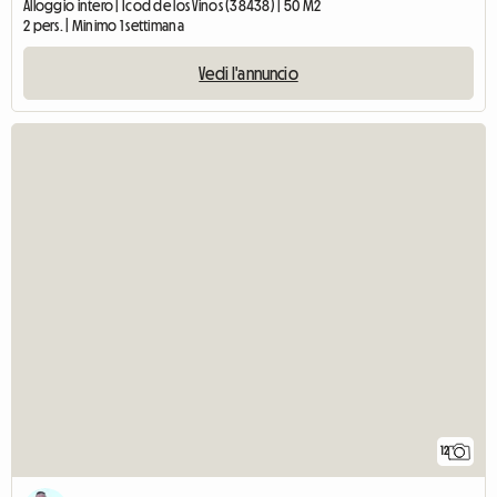
Alloggio intero | Icod de los Vinos (38438) | 50 M2
2 pers. | Minimo 1 settimana
Vedi l'annuncio
12