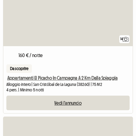
14
160 € / notte
Da scoprire
Appartamenti El Picacho In Campagna A 2 Km Dalla Spiaggia
Alloggio intero | San Cristóbal de La Laguna (38260) | 75 M2
4 pers. | Minimo 5 notti
Vedi l'annuncio