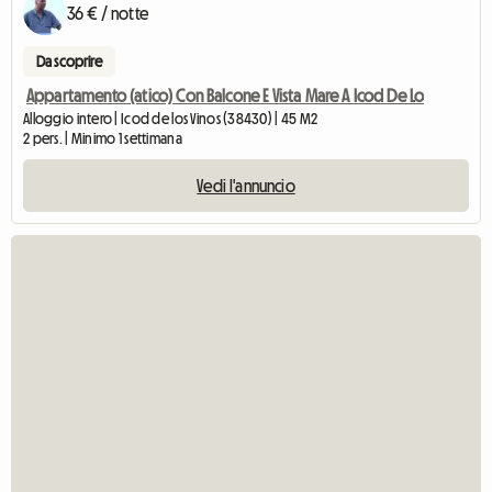
36 € / notte
Da scoprire
Appartamento (atico) Con Balcone E Vista Mare A Icod De Lo
Alloggio intero | Icod de los Vinos (38430) | 45 M2
2 pers. | Minimo 1 settimana
Vedi l'annuncio