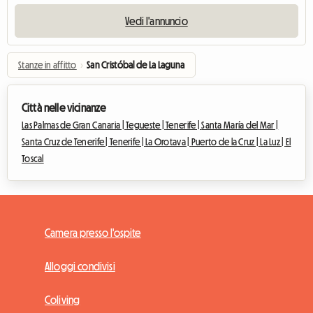
Vedi l'annuncio
Stanze in affitto
›
San Cristóbal de La Laguna
Città nelle vicinanze
Las Palmas de Gran Canaria |
Tegueste |
Tenerife |
Santa María del Mar |
Santa Cruz de Tenerife |
Tenerife |
La Orotava |
Puerto de la Cruz |
La Luz |
El
Toscal
Camera presso l'ospite
Alloggi condivisi
Coliving