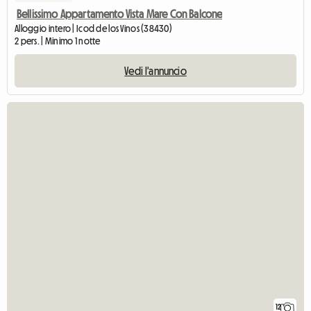
Bellissimo Appartamento Vista Mare Con Balcone
Alloggio intero | Icod de los Vinos (38430)
2 pers. | Minimo 1 notte
Vedi l'annuncio
12