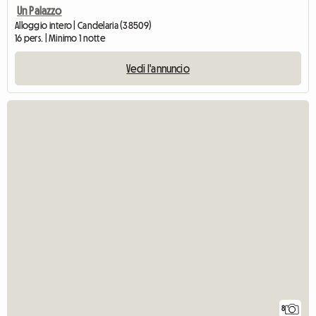
Un Palazzo
Alloggio intero | Candelaria (38509)
16 pers. | Minimo 1 notte
Vedi l'annuncio
8