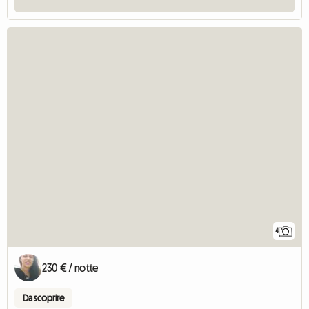
4
230 € / notte
Da scoprire