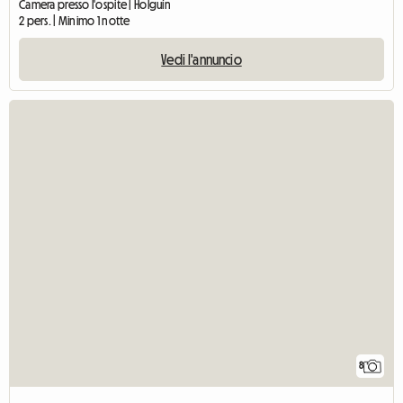
Camera presso l'ospite | Holguín
2 pers. | Minimo 1 notte
Vedi l'annuncio
8