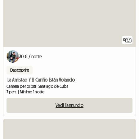
10
30 € / notte
Da scoprire
La Amistad Y El Cariño Están Volando
Camera per ospiti | Santiago de Cuba
7 pers. | Minimo 1 notte
Vedi l'annuncio