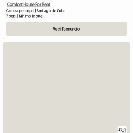
Comfort House For Rent
Camera per ospiti | Santiago de Cuba
7 pers. | Minimo 1 notte
Vedi l'annuncio
4