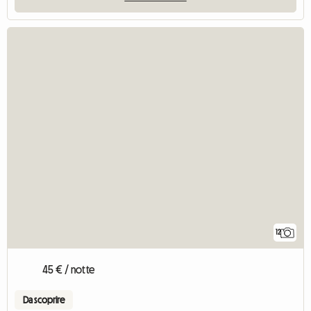
12
45 € / notte
Da scoprire