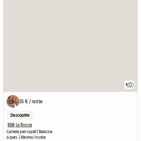
4
25 € / notte
Da scoprire
B&B La Rocca
Camera per ospiti | Baracoa
6 pers. | Minimo 1 notte