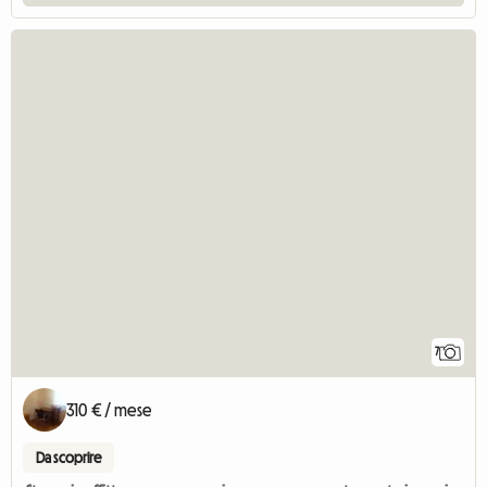
7
310 € / mese
Da scoprire