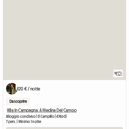
12
120 € / notte
Da scoprire
Villa In Campagna, A Medina Del Campo
Alloggio condiviso | El Campillo (47460)
7 pers. | Minimo 1 notte