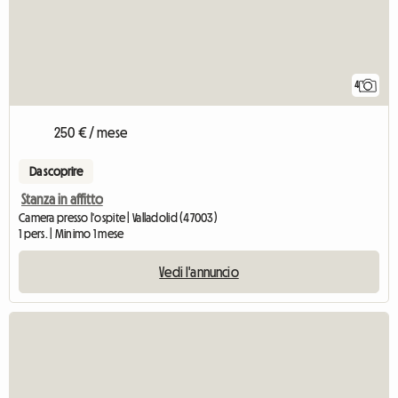
4
250 € / mese
Da scoprire
Stanza in affitto
Camera presso l'ospite | Valladolid (47003)
1 pers. | Minimo 1 mese
Vedi l'annuncio
Vedi l'annu