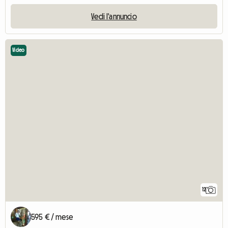
Vedi l'annuncio
Video
12
595 € / mese