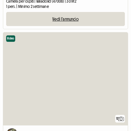
Camera per ospiti | Valladolid (47008) | 30 M2
1 pers. | Minimo 2 settimane
Vedi l'annuncio
Video
12