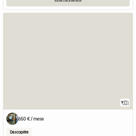
9
650 € / mese
Da scoprire