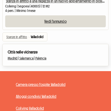
Stanza in affitto a una ragazza in un nuovo appartamento in posizione centrale
Coliving | Segovia (40003) | 12 M2
4 pers. | Minimo 1 mese
Vedi l'annuncio
Stanze in affitto
›
Valladolid
Città nelle vicinanze
Madrid |
Salamanca |
Palencia
Camera presso l'ospite Valladolid
Alloggi condivisi Valladolid
Coliving Valladolid