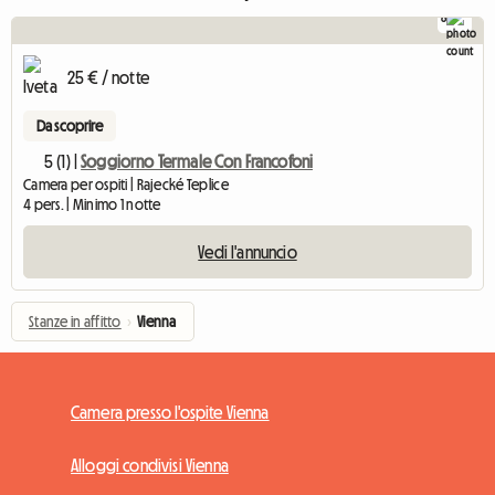
8
25 € / notte
Da scoprire
5 (1) |
Soggiorno Termale Con Francofoni
Camera per ospiti | Rajecké Teplice
4 pers. | Minimo 1 notte
Vedi l'annuncio
Stanze in affitto
›
Vienna
Camera presso l'ospite Vienna
Alloggi condivisi Vienna