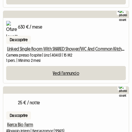
3
630 € / mese
Da scoprire
Linked Single Room With SHARED Shower/WC And Common Kitchen
Camera presso l'ospite | Linz (4040) | 15 M2
1 pers. | Minimo 2 mesi
Vedi l'annuncio
1
25 € / notte
Da scoprire
Kerca Bio Farm
Alloggio intero | Kercaszomor (9945)