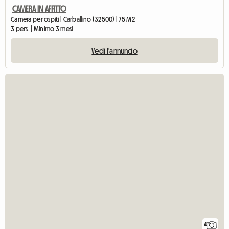
CAMERA IN AFFITTO
Camera per ospiti | Carballino (32500) | 75 M2
3 pers. | Minimo 3 mesi
Vedi l'annuncio
4