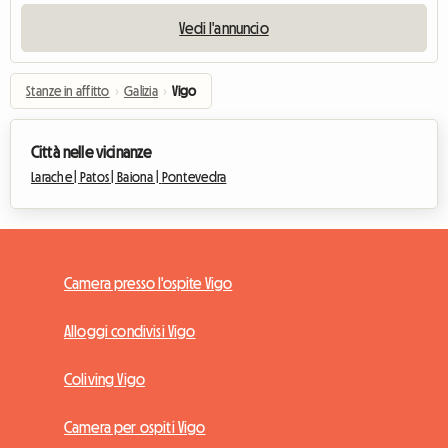
Vedi l'annuncio
Stanze in affitto
›
Galizia
›
Vigo
Città nelle vicinanze
Larache |
Patos |
Baiona |
Pontevedra
Camera presso l'ospite Vigo
Alloggi condivisi Vigo
Coliving Vigo
Camera per ospiti Vigo