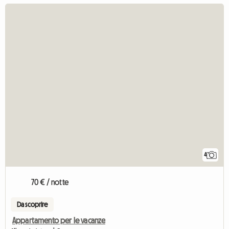
4
70 € / notte
Da scoprire
Appartamento per le vacanze