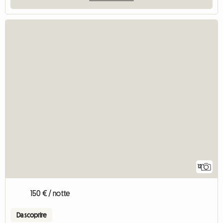
12
150 € / notte
Da scoprire