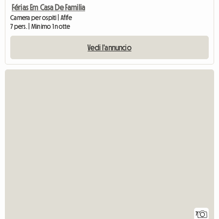
Férias Em Casa De Familia
Camera per ospiti | Afife
7 pers. | Minimo 1 notte
Vedi l'annuncio
7