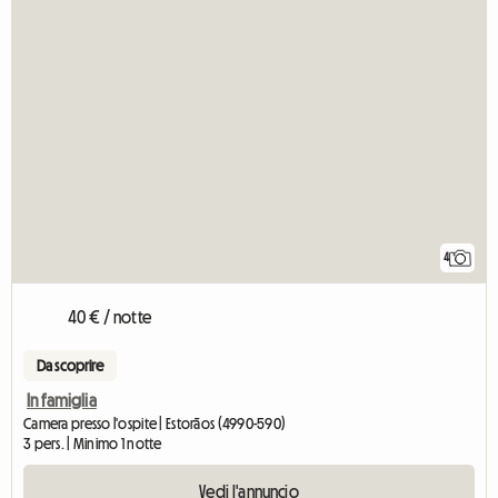
4
40 € / notte
Da scoprire
In famiglia
Camera presso l'ospite | Estorãos (4990-590)
3 pers. | Minimo 1 notte
Vedi l'annuncio