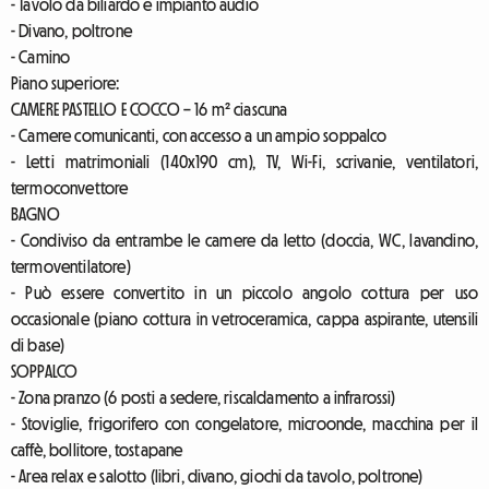
- Tavolo da biliardo e impianto audio
- Divano, poltrone
- Camino
Piano superiore:
CAMERE PASTELLO E COCCO – 16 m² ciascuna
- Camere comunicanti, con accesso a un ampio soppalco
- Letti matrimoniali (140x190 cm), TV, Wi-Fi, scrivanie, ventilatori,
termoconvettore
BAGNO
- Condiviso da entrambe le camere da letto (doccia, WC, lavandino,
termoventilatore)
- Può essere convertito in un piccolo angolo cottura per uso
occasionale (piano cottura in vetroceramica, cappa aspirante, utensili
di base)
SOPPALCO
- Zona pranzo (6 posti a sedere, riscaldamento a infrarossi)
- Stoviglie, frigorifero con congelatore, microonde, macchina per il
caffè, bollitore, tostapane
- Area relax e salotto (libri, divano, giochi da tavolo, poltrone)