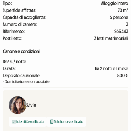
Tipo:
Alloggio intero
Superficie affittata:
70 m²
Capacità di accoglienza:
6 persone
Numero di camere:
3
Riferimento:
265443
Posti letto:
3 letti matrimoniali
Canone e condizioni
189 € / notte
Durata:
Tra 2 notti e 1 mese
Deposito cauzionale:
800 €
- Domiciliazione non possibile
Sylvie
Identità verificata
Telefono verificato