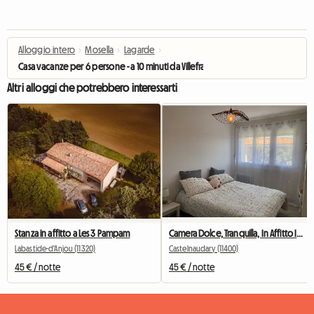
Alloggio intero
›
Mosella
›
Lagarde
›
Casa vacanze per 6 persone - a 10 minuti da Villefranche e Nailloux
Altri alloggi che potrebbero interessarti
Stanza in affitto a Les 3 Pampam
Camera Dolce, Tranquilla, In Affitto In Famiglia, Centro Città
Labastide-d'Anjou (11320)
Castelnaudary (11400)
45 € / notte
45 € / notte