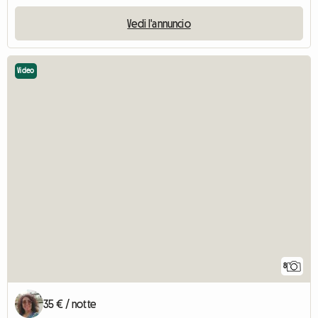
Vedi l'annuncio
Video
8
35 € / notte