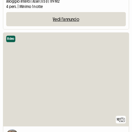
Alloggio intero | Asse (1731) | 119 M2
4 pers. | Minimo 1 notte
Vedi l'annuncio
Video
10