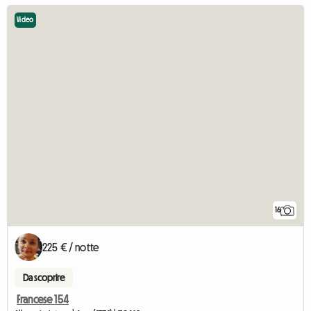
Video
16
225 € / notte
Da scoprire
Francese 154