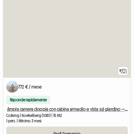
11
772 € / mese
Risponde rapidamente
Ampia camera doppia con cabina armadio e vista sul giardino — Koekelber
Coliving | Koekelberg (1081) | 15 M2
1 pers. | Minimo 3 mesi
Vedi l'annuncio