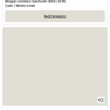
Alloggio condiviso | Ganshoren (1083) | 30 M2
2 pers. | Minimo 6 mesi
Vedi l'annuncio
6