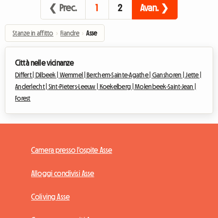
❮ Prec.
1
2
Avan. ❯
Stanze in affitto
›
Fiandre
›
Asse
Città nelle vicinanze
Differt |
Dilbeek |
Wemmel |
Berchem-Sainte-Agathe |
Ganshoren |
Jette |
Anderlecht |
Sint-Pieters-Leeuw |
Koekelberg |
Molenbeek-Saint-Jean |
Forest
Camera presso l'ospite Asse
Alloggi condivisi Asse
Coliving Asse