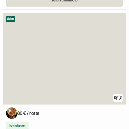
Video
10
80 € / notte
Istantanea