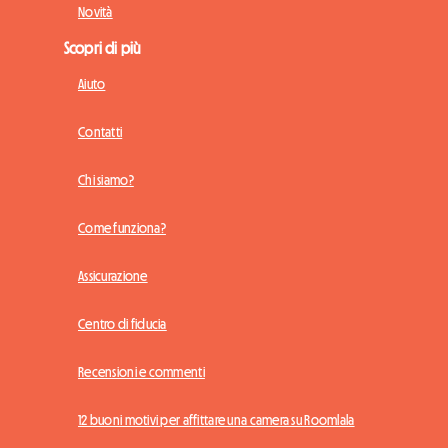
Novità
Scopri di più
Aiuto
Contatti
Chi siamo?
Come funziona?
Assicurazione
Centro di fiducia
Recensioni e commenti
12 buoni motivi per affittare una camera su Roomlala