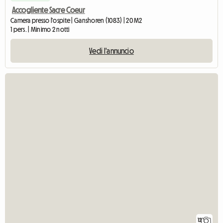
Accogliente Sacre Coeur
Camera presso l'ospite | Ganshoren (1083) | 20 M2
1 pers. | Minimo 2 notti
Vedi l'annuncio
12