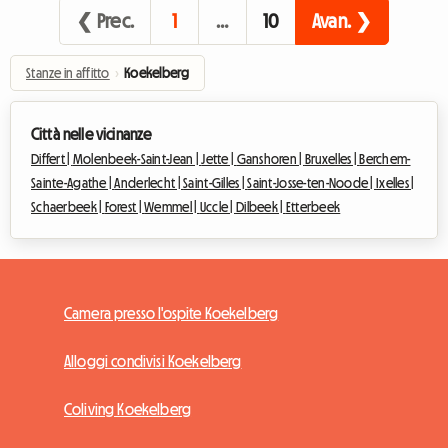
❮ Prec.
1
…
10
Avan. ❯
Stanze in affitto
›
Koekelberg
Città nelle vicinanze
Differt |
Molenbeek-Saint-Jean |
Jette |
Ganshoren |
Bruxelles |
Berchem-
Sainte-Agathe |
Anderlecht |
Saint-Gilles |
Saint-Josse-ten-Noode |
Ixelles |
Schaerbeek |
Forest |
Wemmel |
Uccle |
Dilbeek |
Etterbeek
Camera presso l'ospite Koekelberg
Alloggi condivisi Koekelberg
Coliving Koekelberg