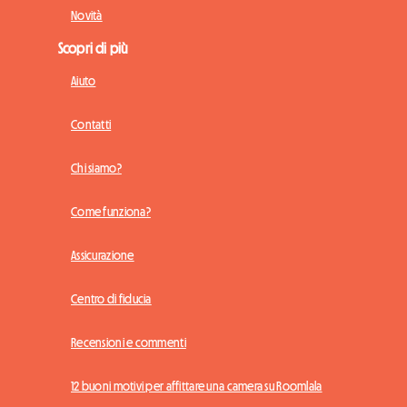
Novità
Scopri di più
Aiuto
Contatti
Chi siamo?
Come funziona?
Assicurazione
Centro di fiducia
Recensioni e commenti
12 buoni motivi per affittare una camera su Roomlala