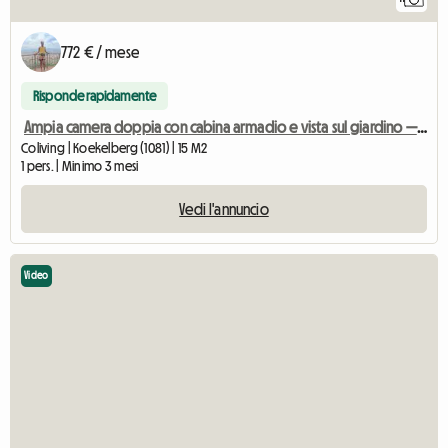
772 € / mese
Risponde rapidamente
Ampia camera doppia con cabina armadio e vista sul giardino — Koekelber
Coliving | Koekelberg (1081) | 15 M2
1 pers. | Minimo 3 mesi
Vedi l'annuncio
Video