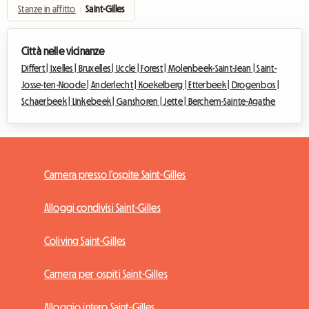
Stanze in affitto
›
Saint-Gilles
Città nelle vicinanze
Differt |
Ixelles |
Bruxelles |
Uccle |
Forest |
Molenbeek-Saint-Jean |
Saint-
Josse-ten-Noode |
Anderlecht |
Koekelberg |
Etterbeek |
Drogenbos |
Schaerbeek |
Linkebeek |
Ganshoren |
Jette |
Berchem-Sainte-Agathe
Camera presso l'ospite Saint-Gilles
Alloggi condivisi Saint-Gilles
Coliving Saint-Gilles
Camera per ospiti Saint-Gilles
Alloggio intero Saint-Gilles