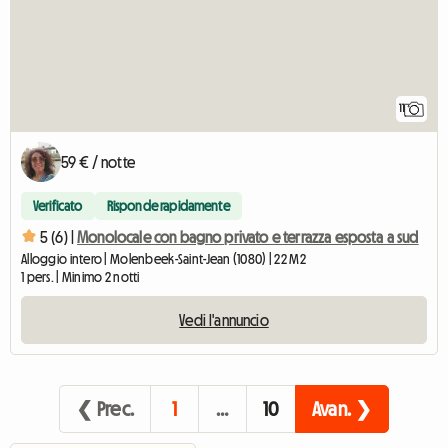
11
59 € / notte
Verificato
Risponde rapidamente
5 (6) |
Monolocale con bagno privato e terrazza esposta a sud
Alloggio intero | Molenbeek-Saint-Jean (1080) | 22 M2
1 pers. | Minimo 2 notti
Vedi l'annuncio
❮ Prec.
1
…
10
Avan. ❯