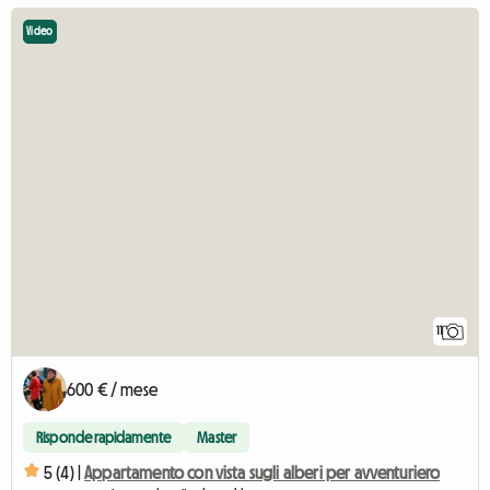
Video
11
600 € / mese
Risponde rapidamente
Master
5 (4) |
Appartamento con vista sugli alberi per avventuriero