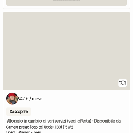
Vedi l'annun
1
942 € / mese
Da scoprire
Alloggio in cambio di vari servizi (vedi offerta) - Disponibile da
Camera presso l'ospite | Uccle (1180) | 15 M2
1 pers. | Minimo 6 mesi