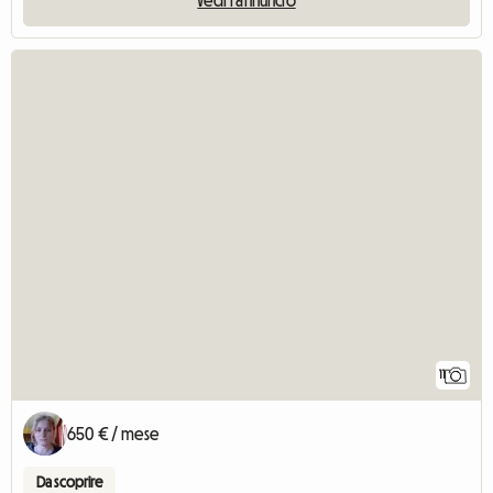
11
650 € / mese
Da scoprire