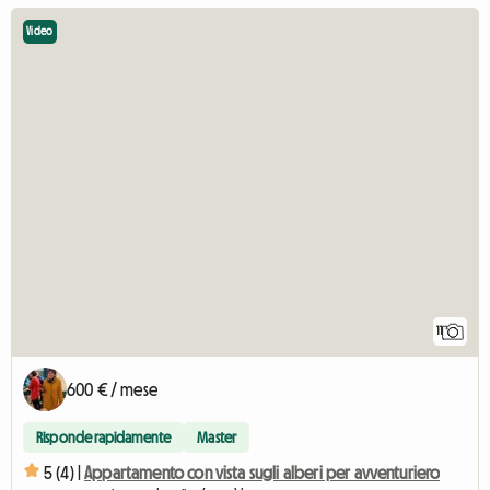
Video
11
600 € / mese
Risponde rapidamente
Master
5 (4) |
Appartamento con vista sugli alberi per avventuriero