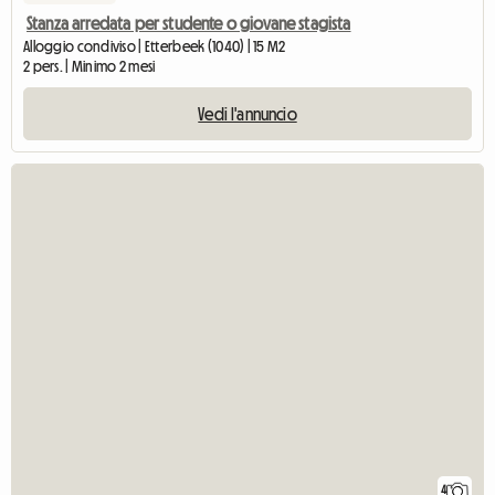
Stanza arredata per studente o giovane stagista
Alloggio condiviso | Etterbeek (1040) | 15 M2
2 pers. | Minimo 2 mesi
Vedi l'annuncio
4