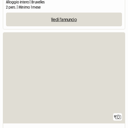
Alloggio intero | Bruxelles
2 pers. | Minimo 1 mese
Vedi l'annuncio
9