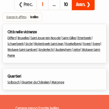
❮ Prec.
1
…
10
Avan. ❯
Stanze in affitto
›
Ixelles
Città nelle vicinanze
Differt |
Bruxelles |
Saint-Josse-ten-Noode |
Saint-Gilles |
Etterbeek |
Schaerbeek |
Uccle |
Molenbeek-Saint-Jean |
Koekelberg |
Forest |
Evere |
Woluwe-Saint-Lambert |
Anderlecht |
Auderghem |
Jette |
Woluwe-Saint-
Pierre
Quartieri
Solbosch |
Quartier du Châtelain |
Matonge
Camera presso l'ospite Ixelles