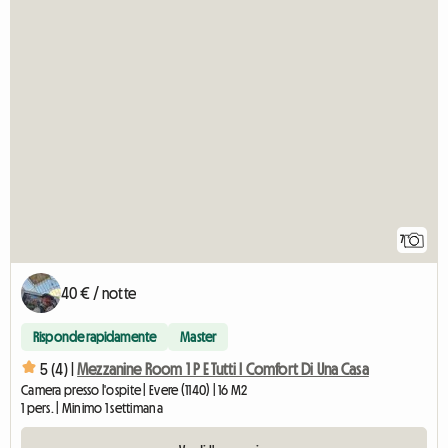
7
40 € / notte
Risponde rapidamente
Master
5 (4) |
Mezzanine Room 1 P E Tutti I Comfort Di Una Casa
Camera presso l'ospite | Evere (1140) | 16 M2
1 pers. | Minimo 1 settimana