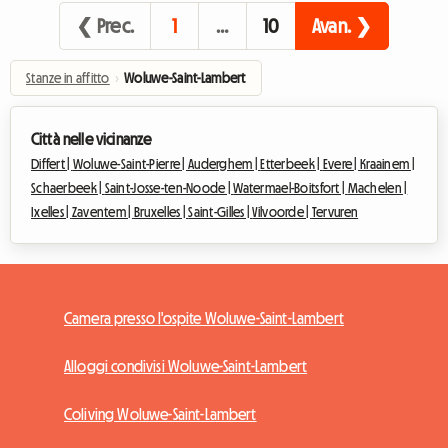
❮ Prec.
1
…
10
Avan. ❯
Stanze in affitto
›
Woluwe-Saint-Lambert
Città nelle vicinanze
Differt |
Woluwe-Saint-Pierre |
Auderghem |
Etterbeek |
Evere |
Kraainem |
Schaerbeek |
Saint-Josse-ten-Noode |
Watermael-Boitsfort |
Machelen |
Ixelles |
Zaventem |
Bruxelles |
Saint-Gilles |
Vilvoorde |
Tervuren
Camera presso l'ospite Woluwe-Saint-Lambert
Alloggi condivisi Woluwe-Saint-Lambert
Coliving Woluwe-Saint-Lambert