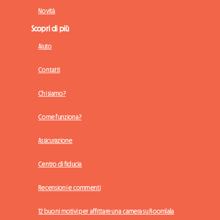
Novità
Scopri di più
Aiuto
Contatti
Chi siamo?
Come funziona?
Assicurazione
Centro di fiducia
Recensioni e commenti
12 buoni motivi per affittare una camera su Roomlala