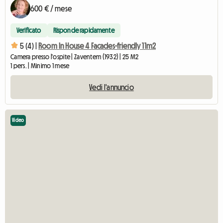
600 € / mese
Verificato
Risponde rapidamente
5 (4) |
Room In House 4 Facades-friendly 11m2
Camera presso l'ospite | Zaventem (1932) | 25 M2
1 pers. | Minimo 1 mese
Vedi l'annuncio
Video