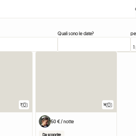
Quali sono le date?
pe
7
16
50 € / notte
Da scoprire