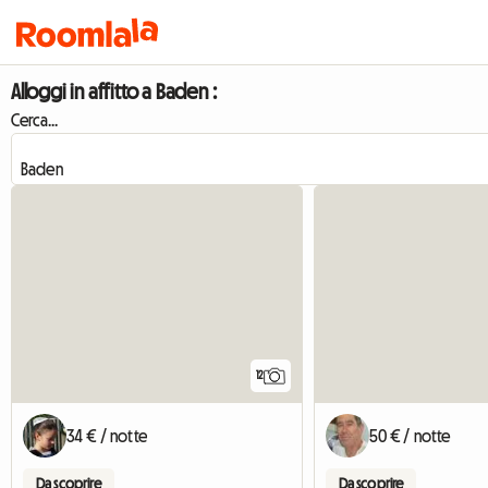
Alloggi in affitto a Baden :
Cerca...
12
34 € / notte
50 € / notte
Da scoprire
Da scoprire