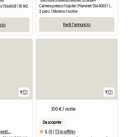
Camera presso l'ospite | Pluneret (56400) | 15 M2
ay (56400) | 15 M2
3 pers. | Minimo 1 notte
Vedi l'annuncio
ncio
5
3
100 € / notte
Da scoprire
Affittasi camera per studenti o lavoratori stagionali
5 (1) |
T3 in affitto