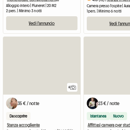
Alloggio intero | Pluneret | 20 M2
Camera presso l'ospite | Aur
2 pers. | Minimo 3 notti
1 pers. | Minimo 6 notti
Vedi l'annuncio
Vedi l'annu
6
35 € / notte
23 € / notte
Da scoprire
Istantanea
Nuovo
Stanza accogliente