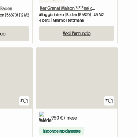
Ker Grenat Maison ***nel cuore del Golfo di Morbihan
o Baden
Alloggio intero | Baden (56870) | 45 M2
en (56870) | 12 M2
4 pers. | Minimo 1 settimana
Vedi l'annuncio
ncio
Vedi l'ann
2
7
950 € / mese
Risponde rapidamente