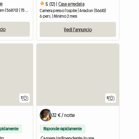
te
5 (12) |
Casa arredata
Camera presso l'ospite | Baden (56870) | 75 M2
Camera presso l'ospite | Arradon (56610)
6 pers. | Minimo 2 mesi
ncio
Vedi l'annuncio
7
5
32 € / notte
apidamente
Risponde rapidamente
Camera indipendente in una casa neobretone vicino alla città
tto