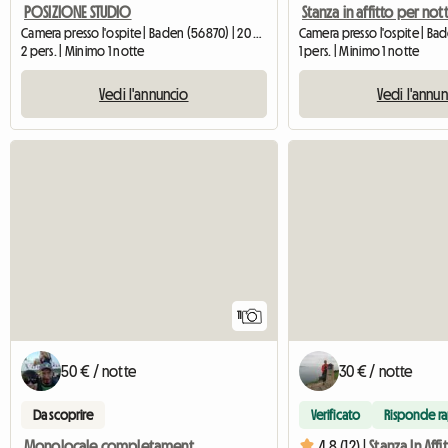
POSIZIONE STUDIO
Stanza in affitto per not
Camera presso l'ospite | Baden (56870) | 20 M2
2 pers. | Minimo 1 notte
1 pers. | Minimo 1 notte
Vedi l'annuncio
Vedi l'annu
11
50 € / notte
30 € / notte
Da scoprire
Verificato
Risponde r
Monolocale completamente attrezzato e arredato, tranquillo, con giardino
4.8 (12) |
Stanza In Affi