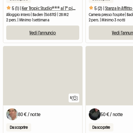
5 (1) |
Ker Tropic Studio*** al 1° piano con giardino a Baden
5 (2) |
Stanza In Affitt
Alloggio intero | Baden (56870) | 28 M2
Camera presso l'ospite | Bad
2 pers. | Minimo 1 settimana
2 pers. | Minimo 3 notti
Vedi l'annuncio
Vedi l'annu
5
80 € / notte
50 € / notte
Da scoprire
Da scoprire