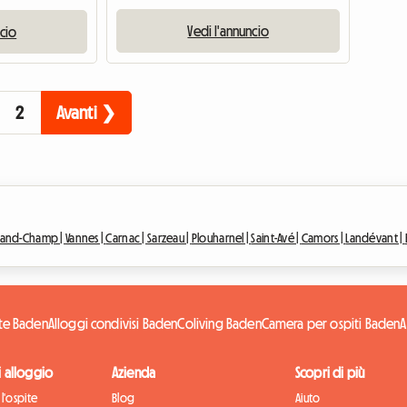
Vedi l'annuncio
ncio
2
Avanti ❯
rand-Champ |
Vannes |
Carnac |
Sarzeau |
Plouharnel |
Saint-Avé |
Camors |
Landévant |
ite Baden
Alloggi condivisi Baden
Coliving Baden
Camera per ospiti Baden
A
di alloggio
Azienda
Scopri di più
l'ospite
Blog
Aiuto