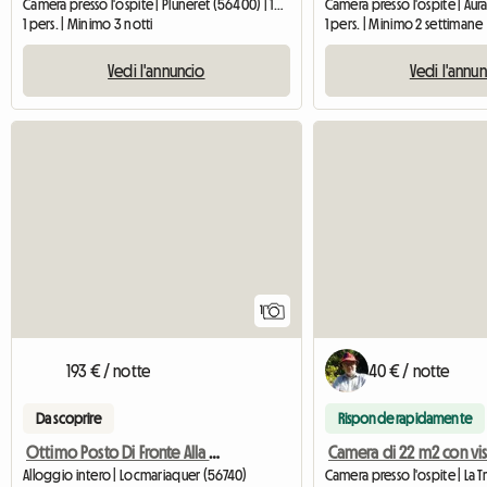
Camera presso l'ospite | Pluneret (56400) | 13 M2
Camera presso l'ospite | Aur
1 pers. | Minimo 3 notti
1 pers. | Minimo 2 settimane
Vedi l'annuncio
Vedi l'annu
Vedi l'annuncio
1
193 € / notte
40 € / notte
Da scoprire
Risponde rapidamente
Ottimo Posto Di Fronte Alla Baia Di Quiberon
Alloggio intero | Locmariaquer (56740)