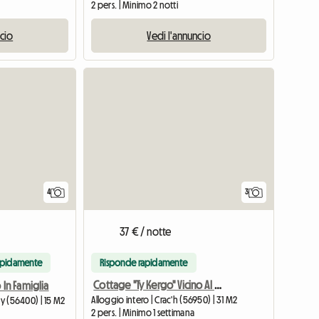
2 pers. | Minimo 2 notti
ncio
Vedi l'annuncio
4
3
37 € / notte
apidamente
Risponde rapidamente
Cottage "Ty Kergo" Vicino Al Golfo Di Morbihan
o In Famiglia
Alloggio intero | Crac'h (56950) | 31 M2
ay (56400) | 15 M2
2 pers. | Minimo 1 settimana