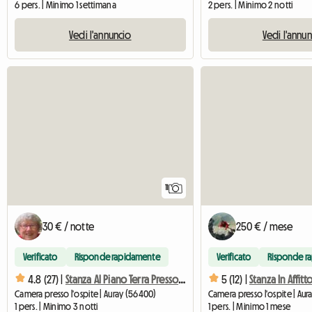
6 pers. | Minimo 1 settimana
2 pers. | Minimo 2 notti
Vedi l'annuncio
Vedi l'annu
11
30 € / notte
250 € / mese
Verificato
Risponde rapidamente
Verificato
Risponde r
4.8 (27) |
Stanza Al Piano Terra Presso L'abitante
5 (12) |
Stanza In Affitt
Camera presso l'ospite | Auray (56400)
Camera presso l'ospite | Aur
1 pers. | Minimo 3 notti
1 pers. | Minimo 1 mese