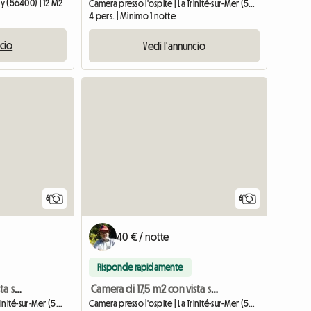
ay (56400) | 12 M2
Camera presso l'ospite | La Trinité-sur-Mer (56470)
4 pers. | Minimo 1 notte
ncio
Vedi l'annuncio
6
6
40 € / notte
Risponde rapidamente
Camera di 22 m2 con vista sul parco paesaggistico
Camera di 17,5 m2 con vista sul parco paesaggistico
Camera presso l'ospite | La Trinité-sur-Mer (56470) | 15 M2
Camera presso l'ospite | La Trinité-sur-Mer (56470) | 15 M2