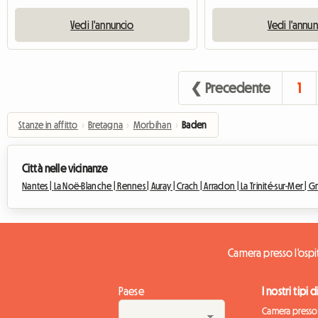
Vedi l'annuncio
Vedi l'annu
❮ Precedente
1
Stanze in affitto
›
Bretagna
›
Morbihan
›
Baden
Città nelle vicinanze
Nantes |
La Noë-Blanche |
Rennes |
Auray |
Crach |
Arradon |
La Trinité-sur-Mer |
G
Camera presso l'osp
Paese
I nostri tipi 
Camera presso 