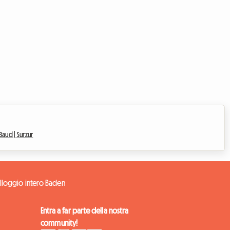
Baud |
Surzur
lloggio intero Baden
Entra a far parte della nostra
community!