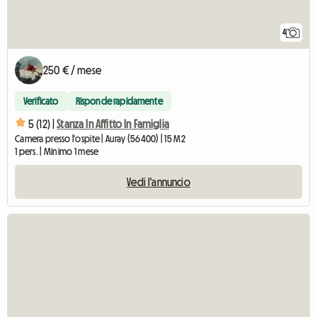
4
250 € / mese
Verificato
Risponde rapidamente
5 (12) |
Stanza In Affitto In Famiglia
Camera presso l'ospite | Auray (56400) | 15 M2
1 pers. | Minimo 1 mese
Vedi l'annuncio