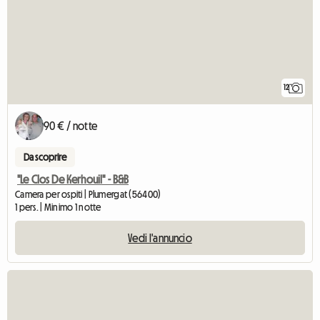
12
90 € / notte
Da scoprire
"Le Clos De Kerhouil" - B&B
Camera per ospiti | Plumergat (56400)
1 pers. | Minimo 1 notte
Vedi l'annuncio