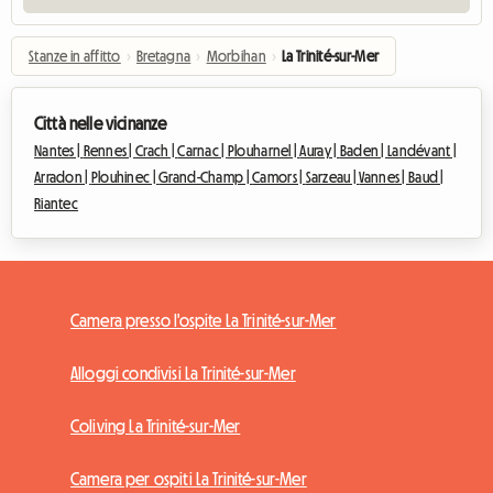
Stanze in affitto
›
Bretagna
›
Morbihan
›
La Trinité-sur-Mer
Città nelle vicinanze
Nantes |
Rennes |
Crach |
Carnac |
Plouharnel |
Auray |
Baden |
Landévant |
Arradon |
Plouhinec |
Grand-Champ |
Camors |
Sarzeau |
Vannes |
Baud |
Riantec
Camera presso l'ospite La Trinité-sur-Mer
Alloggi condivisi La Trinité-sur-Mer
Coliving La Trinité-sur-Mer
Camera per ospiti La Trinité-sur-Mer