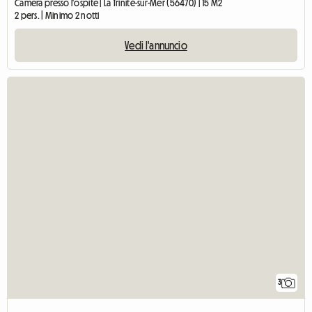
Camera presso l'ospite | La Trinité-sur-Mer (56470) | 15 M2
2 pers. | Minimo 2 notti
Vedi l'annuncio
3