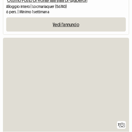
Ottimo Posto Di Fronte Alla Baia Di Quiberon
Alloggio intero | Locmariaquer (56740)
6 pers. | Minimo 1 settimana
Vedi l'annuncio
7