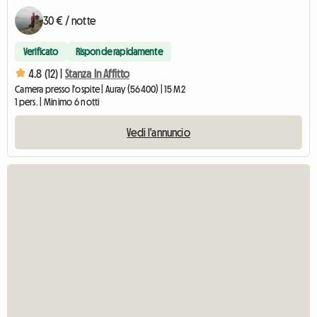
30 € / notte
Verificato
Risponde rapidamente
4.8 (12) |
Stanza In Affitto
Camera presso l'ospite | Auray (56400) | 15 M2
1 pers. | Minimo 6 notti
Vedi l'annuncio