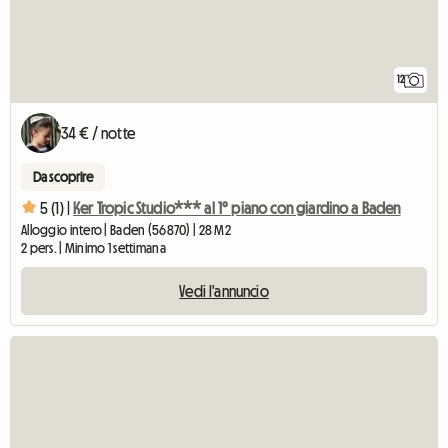
12
34 € / notte
Da scoprire
5 (1) |
Ker Tropic Studio*** al 1° piano con giardino a Baden
Alloggio intero | Baden (56870) | 28 M2
2 pers. | Minimo 1 settimana
Vedi l'annuncio