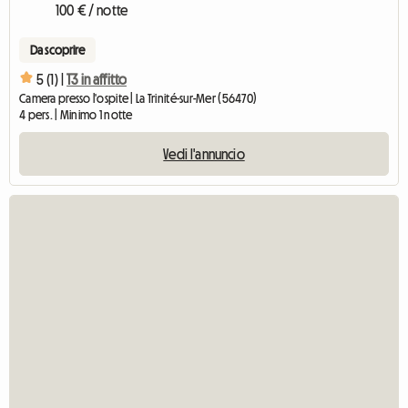
100 € / notte
Da scoprire
5 (1) |
T3 in affitto
Camera presso l'ospite | La Trinité-sur-Mer (56470)
4 pers. | Minimo 1 notte
Vedi l'annuncio