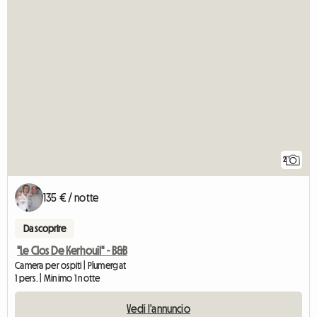
2
135 € / notte
Da scoprire
"Le Clos De Kerhouil" - B&B
Camera per ospiti | Plumergat
1 pers. | Minimo 1 notte
Vedi l'annuncio