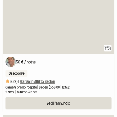
7
50 € / notte
Da scoprire
5 (2) |
Stanza In Affitto Baden
Camera presso l'ospite | Baden (56870) | 12 M2
2 pers. | Minimo 3 notti
Vedi l'annuncio