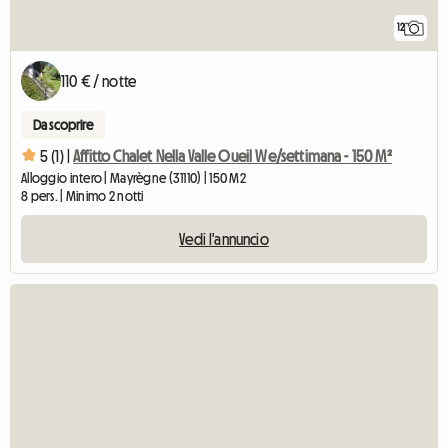
12
110 € / notte
Da scoprire
5 (1) |
Affitto Chalet Nella Valle Oueil We/settimana - 150 M²
Alloggio intero | Mayrègne (31110) | 150 M2
8 pers. | Minimo 2 notti
Vedi l'annuncio