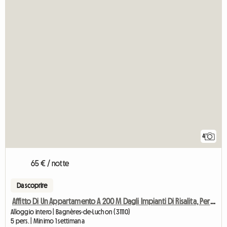
4
65 € / notte
Da scoprire
Affitto Di Un Appartamento A 200 M Dagli Impianti Di Risalita, Per 5 Persone
Alloggio intero | Bagnères-de-Luchon (31110)
5 pers. | Minimo 1 settimana