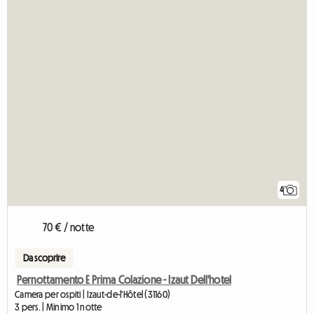
4
70 € / notte
Da scoprire
Pernottamento E Prima Colazione - Izaut Dell'hotel
Camera per ospiti | Izaut-de-l'Hôtel (31160)
3 pers. | Minimo 1 notte