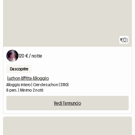
8
120 € / notte
Da scoprire
Luchon Affitta Alloggio
Alloggio intero | Cier-de-Luchon (31110)
8 pers. | Minimo 2 notti
Vedi l'annuncio