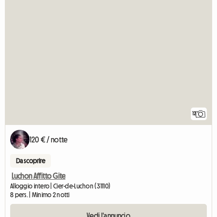
12
120 € / notte
Da scoprire
Luchon Affitto Gite
Alloggio intero | Cier-de-Luchon (31110)
8 pers. | Minimo 2 notti
Vedi l'annuncio