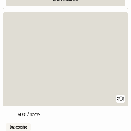
2
50 € / notte
Da scoprire