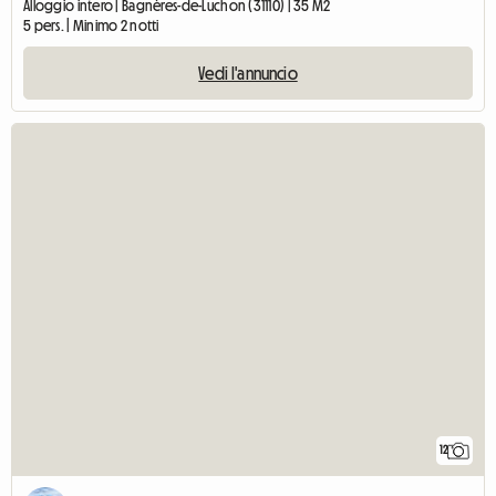
Alloggio intero | Bagnères-de-Luchon (31110) | 35 M2
5 pers. | Minimo 2 notti
Vedi l'annuncio
12