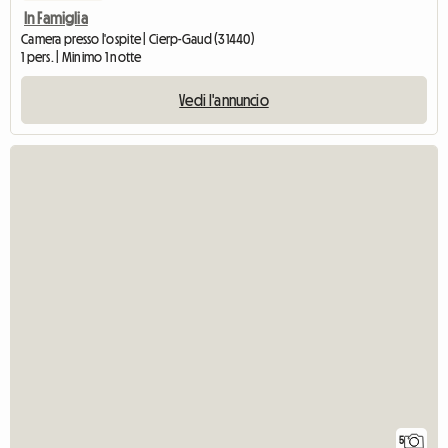
In Famiglia
Camera presso l'ospite | Cierp-Gaud (31440)
1 pers. | Minimo 1 notte
Vedi l'annuncio
5