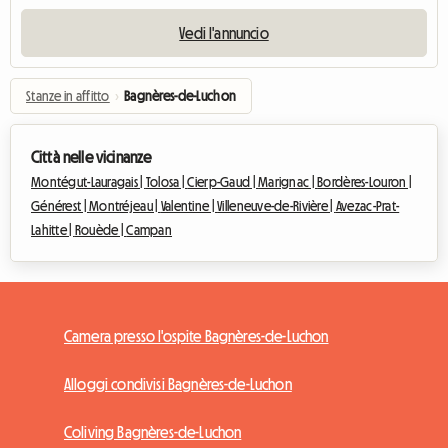
Vedi l'annuncio
Stanze in affitto
›
Bagnères-de-Luchon
Città nelle vicinanze
Montégut-Lauragais |
Tolosa |
Cierp-Gaud |
Marignac |
Bordères-Louron |
Générest |
Montréjeau |
Valentine |
Villeneuve-de-Rivière |
Avezac-Prat-
Lahitte |
Rouède |
Campan
Camera presso l'ospite Bagnères-de-Luchon
Alloggi condivisi Bagnères-de-Luchon
Coliving Bagnères-de-Luchon