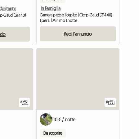
In Famiglia
'Abitante
Camera presso l'ospite | Cierp-Gaud (31440)
erp-Gaud (31440)
1 pers. | Minimo 1 notte
Vedi l'annuncio
ncio
8
12
110 € / notte
Da scoprire