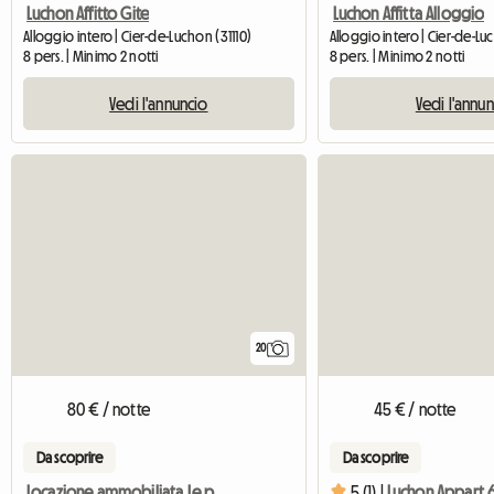
Luchon Affitto Gite
Luchon Affitta Alloggio
Alloggio intero | Cier-de-Luchon (31110)
Alloggio intero | Cier-de-Lu
8 pers. | Minimo 2 notti
8 pers. | Minimo 2 notti
Vedi l'annuncio
Vedi l'annu
20
80 € / notte
45 € / notte
Da scoprire
Da scoprire
Locazione ammobiliata Le paradis d'Aran Luchon
5 (1) |