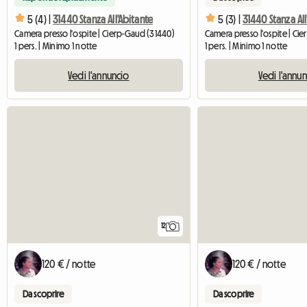
5 (4) |
31440 Stanza All'Abitante
5 (3) |
31440 Stanza All
Camera presso l'ospite | Cierp-Gaud (31440)
Camera presso l'ospite | Ci
1 pers. | Minimo 1 notte
1 pers. | Minimo 1 notte
Vedi l'annuncio
Vedi l'annu
12
120 € / notte
120 € / notte
Da scoprire
Da scoprire