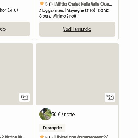
5 (1) |
Affitto Chalet Nella Valle Oueil We/settimana - 150 M²
chon (31110)
Alloggio intero | Mayrègne (31110) | 150 M2
8 pers. | Minimo 2 notti
ncio
Vedi l'annuncio
7
7
30 € / notte
Da scoprire
Luchon Appart 6 P Piscina Riscaldata
5 (1) |
Ubicazione Appartement 2/4 Pers-Centre Ville-parcheggio