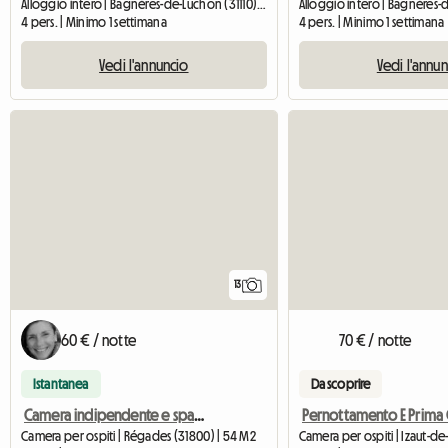
Alloggio intero | Bagnères-de-Luchon (31110) | 35 M2
4 pers. | Minimo 1 settimana
4 pers. | Minimo 1 settimana
Vedi l'annuncio
Vedi l'annu
13
60 € / notte
70 € / notte
Istantanea
Da scoprire
Camera indipendente e spaziosa per gli ospiti Le Regaid's
Camera per ospiti | Régades (31800) | 54 M2
Camera per ospiti | Izaut-de-