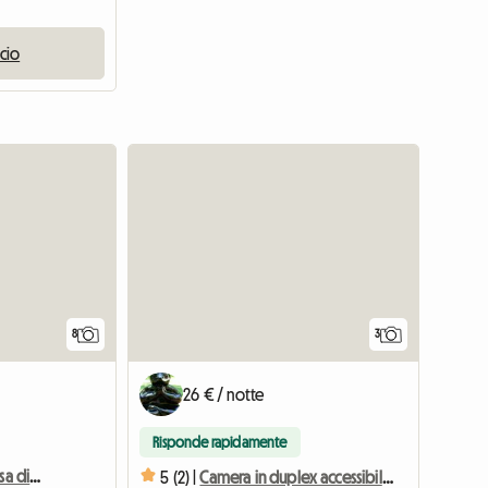
ncio
8
3
26 € / notte
Risponde rapidamente
Alloggio condiviso in casa di montagna
5 (2) |
Camera in duplex accessibile solo con contratto di mobilità