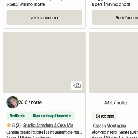
6 pers. | Minimo 1 notte
8 pers. | Minimo 2 notti
Vedi l'annuncio
Vedi l'annu
9
26 € / notte
43 € / notte
Verificato
Risponde rapidamente
Da scoprire
5 (3) |
Studio Arredato A Casa Mia
Casa In Montagna
Camera presso l'ospite | Saint-Laurent-de-Neste (65150) | 35 M2
6 pers. | Minimo 1 settimana
2 pers. | Minimo 1 settimana