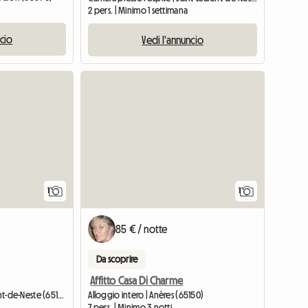
2 pers. | Minimo 1 settimana
ncio
Vedi l'annuncio
Vedi l'annuncio
Vedi l'a
1
1
85 € / notte
Da scoprire
Affitto Casa Di Charme
Alloggio intero | Saint-Laurent-de-Neste (65150)
Alloggio intero | Anères (65150)
7 pers. | Minimo 3 notti