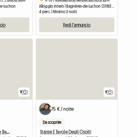
-de-Luchon
Alloggio intero | Bagnères-de-Luchon (31110) | 31 M2
4 pers. | Minimo 2 notti
ncio
Vedi l'annuncio
12
8
75 € / notte
Da scoprire
T2 Cabine Centre Ville De Bagneres De Luchon Vue Venasque -
Stanze E Tavole Degli Ospiti