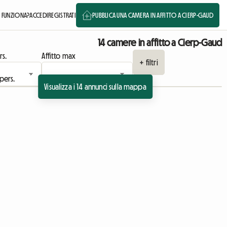
 FUNZIONA?
ACCEDI
REGISTRATI
PUBBLICA UNA CAMERA IN AFFITTO A CIERP-GAUD
14 camere in affitto a Cierp-Gaud
rs.
Affitto max
+ filtri
Visualizza i 14 annunci sulla mappa
Vedi l'annuncio