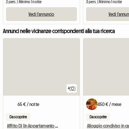
2 pers. | Minimo 1 notte
3 pers. | Minimo 1 notte
Vedi l'annuncio
Vedi l'annu
Annunci nelle vicinanze corrispondenti alla tua ricerca
4
65 € / notte
450 € / mese
Da scoprire
Da scoprire
Affitto Di Un Appartamento A 200 M Dagli Impianti Di Risalita, Per 5 Persone