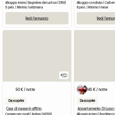
Alloggio intero | Bagnères-de-Luchon (31110)
Alloggio condiviso | Cathervi
5 pers. | Minimo 1 settimana
8 pers. | Minimo 1 mese
Vedi l'annuncio
Vedi l'annu
4
50 € / notte
145 € / notte
Da scoprire
Da scoprire
Casa di paese in affitto
Camera per ospiti | Anères (65150)
Alloggio intero | Bordères-