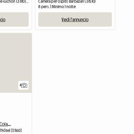
Alloggio intero | Bagnères-de-Luchon (31110) | 41 M2
Camera per ospiti | Barbazan (31510)
8 pers. | Minimo 1 notte
ncio
Vedi l'annuncio
4
Pernottamento E Prima Colazione - Izaut Dell'hotel
l'Hôtel (31160)