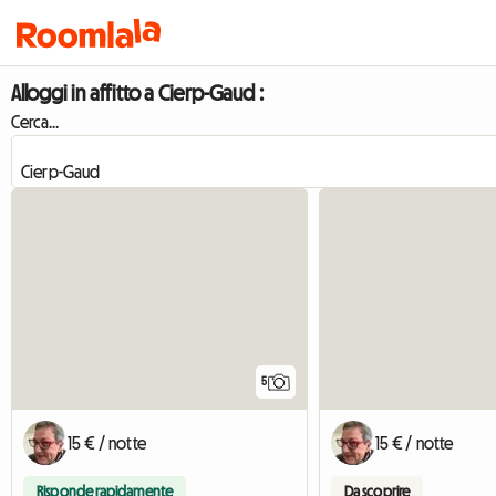
Alloggi in affitto a Cierp-Gaud :
Cerca...
5
15 € / notte
15 € / notte
Risponde rapidamente
Da scoprire