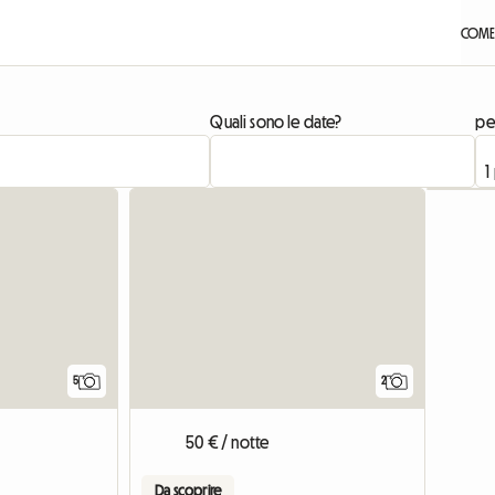
COME
Quali sono le date?
pe
5
2
50 € / notte
Da scoprire