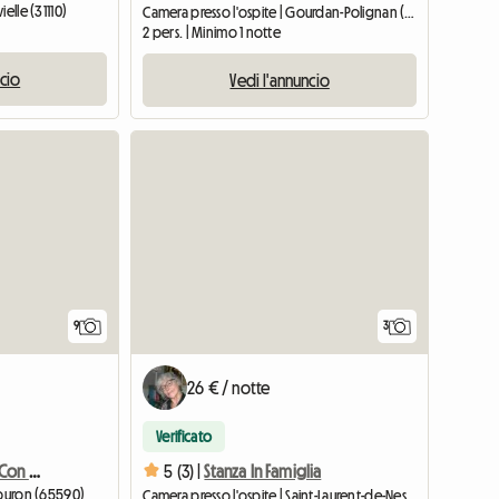
elle (31110)
Camera presso l'ospite | Gourdan-Polignan (31210) | 16 M2
2 pers. | Minimo 1 notte
ncio
Vedi l'annuncio
9
3
26 € / notte
Verificato
Appartamento Di Lusso Con Splendida Terrazza
5 (3) |
Stanza In Famiglia
Louron (65590)
Camera presso l'ospite | Saint-Laurent-de-Neste (65150) | 25 M2