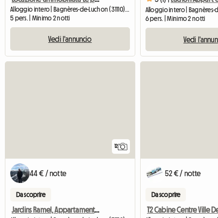
Alloggio intero | Bagnères-de-Luchon (31110) | 35 M2
Alloggio intero | Bagnères
5 pers. | Minimo 2 notti
6 pers. | Minimo 2 notti
Vedi l'annuncio
Vedi l'annu
12
44 € / notte
52 € / notte
Da scoprire
Da scoprire
Jardins Ramel, Appartamento Cura/sci.