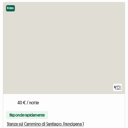
Video
8
40 € / notte
Risponde rapidamente
Stanza sul Cammino di Santiago, Francigena 1