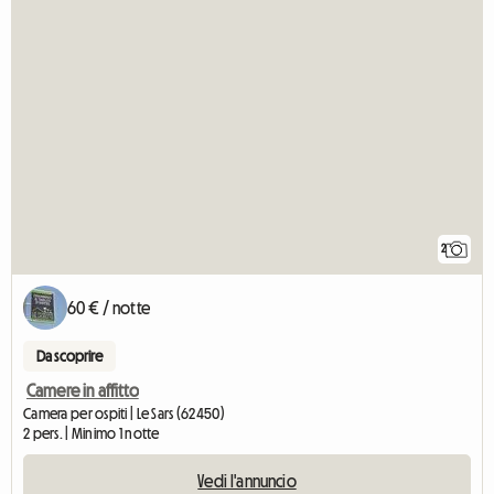
2
60 € / notte
Da scoprire
Camere in affitto
Camera per ospiti | Le Sars (62450)
2 pers. | Minimo 1 notte
Vedi l'annuncio