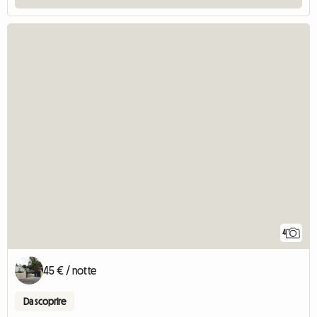
4
45 € / notte
Da scoprire