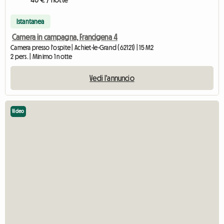
Istantanea
Camera in campagna, Francigena 4
Camera presso l'ospite | Achiet-le-Grand (62121) | 15 M2
2 pers. | Minimo 1 notte
Vedi l'annuncio
Video
Ved