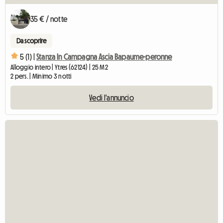
35 € / notte
Da scoprire
5 (1) |
Stanza In Campagna Ascia Bapaume-peronne
Alloggio intero | Ytres (62124) | 25 M2
2 pers. | Minimo 3 notti
Vedi l'annuncio