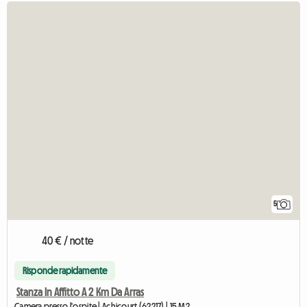
5
40 € / notte
Risponde rapidamente
Stanza In Affitto A 2 Km Da Arras
Camera presso l'ospite | Achicourt (62217) | 15 M2