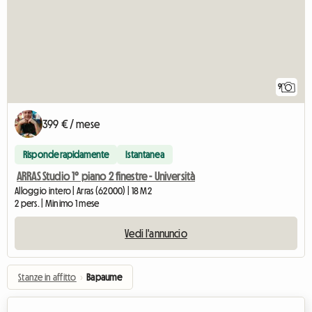
9
399 € / mese
Risponde rapidamente
Istantanea
ARRAS Studio 1° piano 2 finestre - Università
Alloggio intero | Arras (62000) | 18 M2
2 pers. | Minimo 1 mese
Vedi l'annuncio
Stanze in affitto
›
Bapaume