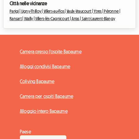
Città nelle vicinanze
Parigi |
Ligny-Thilloy |
Villers-au-Flos |
Vaulx-Vraucourt |
Ytres |
Péronne |
Ransart |
Wailly |
Villers-lès-Cagnicourt |
Arras |
Saint-Laurent-Blangy
Camera presso l'ospite Bapaume
Alloggi condivisi Bapaume
Coliving Bapaume
Camera per ospiti Bapaume
Alloggio intero Bapaume
Paese