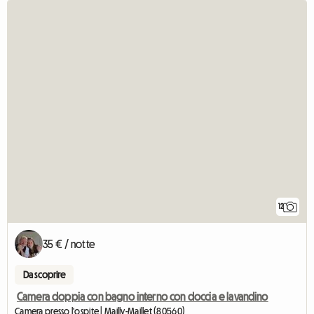
12
35 € / notte
Da scoprire
Camera doppia con bagno interno con doccia e lavandino
Camera presso l'ospite | Mailly-Maillet (80560)