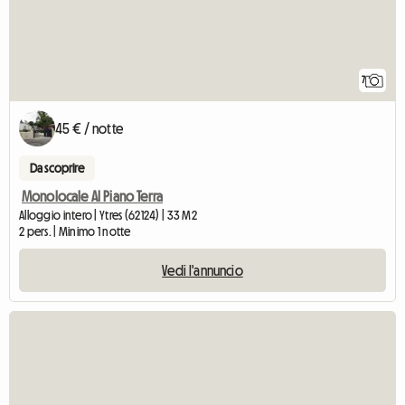
7
45 € / notte
Da scoprire
Monolocale Al Piano Terra
Alloggio intero | Ytres (62124) | 33 M2
2 pers. | Minimo 1 notte
Vedi l'annuncio