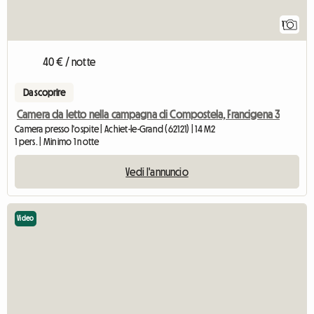
1
40 € / notte
Da scoprire
Camera da letto nella campagna di Compostela, Francigena 3
Camera presso l'ospite | Achiet-le-Grand (62121) | 14 M2
1 pers. | Minimo 1 notte
Vedi l'annuncio
Video
Ved