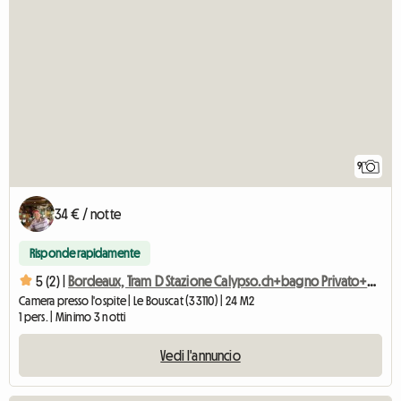
9
34 € / notte
Risponde rapidamente
5 (2) |
Bordeaux, Tram D Stazione Calypso.ch+bagno Privato+wc
Camera presso l'ospite | Le Bouscat (33110) | 24 M2
1 pers. | Minimo 3 notti
Vedi l'annuncio