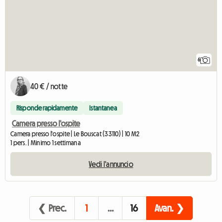
6
40 € / notte
Risponde rapidamente
Istantanea
Camera presso l'ospite
Camera presso l'ospite | Le Bouscat (33110) | 10 M2
1 pers. | Minimo 1 settimana
Vedi l'annuncio
❮ Prec.
1
…
16
Avan. ❯