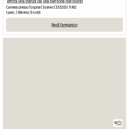
Affitta una stanza da una persona del posto
Camera presso l'ospite | Eysines (33320) | 11 M2
1 pers. | Minimo 5 notti
Vedi l'annuncio
12