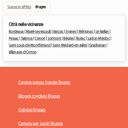
Stanze in affitto
›
Bruges
Città nelle vicinanze
Bordeaux |
Mairé-Levescault |
Vanzac |
Eysines |
Mérignac |
Le Haillan |
Pessac |
Talence |
Cenon |
Lormont |
Bègles |
Floirac |
Ludon-Médoc |
Saint-Louis-de-Montferrand |
Saint-Médard-en-Jalles |
Gradignan |
Villenave-d'Ornon
Camera presso l'ospite Bruges
Alloggi condivisi Bruges
Coliving Bruges
Camera per ospiti Bruges