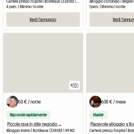
Camera presso l'ospite | Bordeaux (33800) | 50 M2
Alloggio condiviso | Bègles
4 pers. | Minimo 1 notte
1 pers. | Minimo 1 notte
Vedi l'annuncio
Vedi l'annu
6
50 € / notte
638 € / mese
Risponde rapidamente
Master
Piccola casa in stile negozio nel centro di Bordeaux, 49 m²
Alloggio intero | Bordeaux (33800) | 49 M2