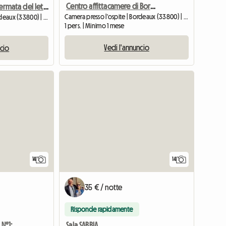
Centro affittacamere di Bordeaux
Accogliente fermata del letto a Bordeaux :)
Camera presso l'ospite | Bordeaux (33800) | 12 M2
Camera presso l'ospite | Bordeaux (33800) | 50 M2
1 pers. | Minimo 1 mese
Vedi l'annuncio
ncio
14
14
35 € / notte
Risponde rapidamente
★ Camera ammobiliata N°1: Tutto compreso (01) ★
Sala SABBIA