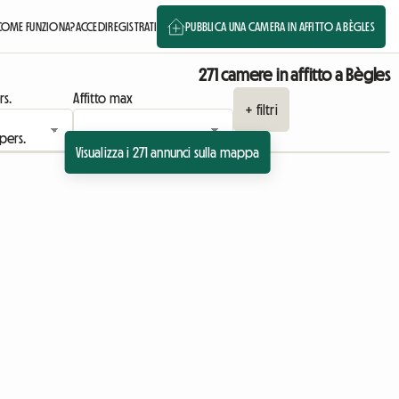
COME FUNZIONA?
ACCEDI
REGISTRATI
PUBBLICA UNA CAMERA IN AFFITTO A BÈGLES
271 camere in affitto a Bègles
rs.
Affitto max
+ filtri
Visualizza i 271 annunci sulla mappa