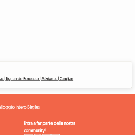
lac |
Lignan-de-Bordeaux |
Mérignac |
Canéjan
Alloggio intero Bègles
Entra a far parte della nostra
community!