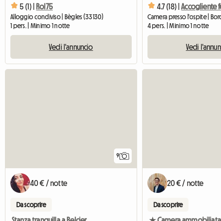
5 (1) |
Rol75
4.7 (18) |
Alloggio condiviso | Bègles (33130)
1 pers. | Minimo 1 notte
4 pers. | Minimo 1 notte
Vedi l'annuncio
Vedi l'annu
9
40 € / notte
20 € / notte
Da scoprire
Da scoprire
Stanza tranquilla a Belcier