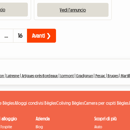
ncio
Vedi l'annuncio
…
16
Avanti ❯
on |
Latresne |
Artigues-près-Bordeaux |
Lormont |
Gradignan |
Pessac |
Bruges |
Martil
e Bègles
Alloggi condivisi Bègles
Coliving Bègles
Camera per ospiti Bègles
di alloggio
Azienda
Scopri di più
l'ospite
Blog
Aiuto