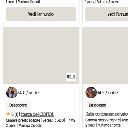
1 pers. | Minimo 2 notti
1 pers. | Minimo 1 mese
Vedi l'annuncio
Vedi l'annu
12
34 € / notte
34 € / notte
Da scoprire
Da scoprire
Suite con bagno privato
5 (1) |
Stanza dei CIOTTOLI
Camera presso l'ospite | Bègles (33130) | 17 M2
2 pers. | Minimo 1 notte
2 pers. | Minimo 2 notti