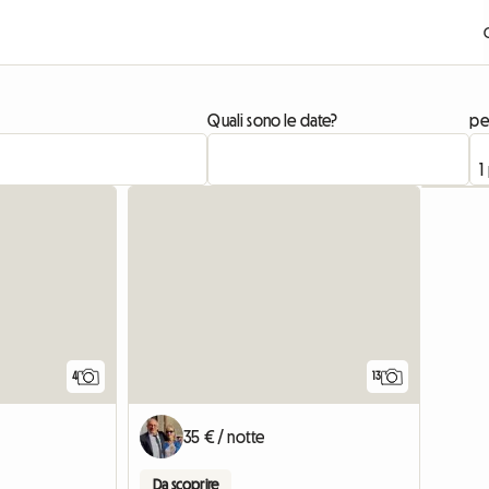
Quali sono le date?
pe
4
13
35 € / notte
Da scoprire