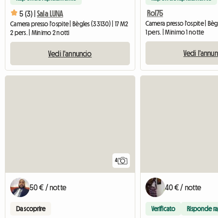
Rol75
5 (3) |
Sala LUNA
Camera presso l'ospite | Bègles (33130) | 17 M2
1 pers. | Minimo 1 notte
2 pers. | Minimo 2 notti
Vedi l'annu
Vedi l'annuncio
4
50 € / notte
40 € / notte
Da scoprire
Verificato
Risponde r