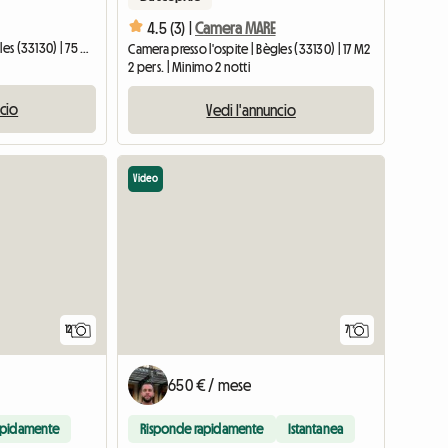
4.5 (3) |
Camera MARE
Camera presso l'ospite | Bègles (33130) | 75 M2
Camera presso l'ospite | Bègles (33130) | 17 M2
2 pers. | Minimo 2 notti
ncio
Vedi l'annuncio
Video
12
7
650 € / mese
apidamente
Risponde rapidamente
Istantanea