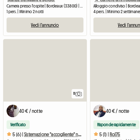
Camera presso l'ospite | Bordeaux (33800) | 12 M2
1 pers. | Minimo 2 notti
4 pers. | Minimo 2 settiman
Vedi l'annuncio
Vedi l'annu
13
40 € / notte
40 € / notte
Verificato
Risponde rapidamente
5 (6) |
Sistemazione "accogliente" nel cuore di Bordeaux
5 (1) |
Rol75