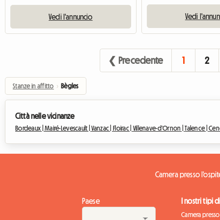
Vedi l'annu
Vedi l'annuncio
❮ Precedente
1
2
Stanze in affitto
›
Bègles
Città nelle vicinanze
Bordeaux |
Mairé-Levescault |
Vanzac |
Floirac |
Villenave-d'Ornon |
Talence |
Cen
Camera presso l'ospit
Paese
I nostri tipi 
Camera presso 