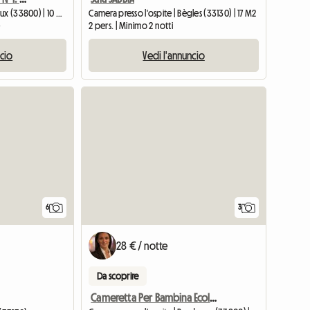
Alloggio condiviso | Bordeaux (33800) | 10 M2
Camera presso l'ospite | Bègles (33130) | 17 M2
e
2 pers. | Minimo 2 notti
ncio
Vedi l'annuncio
6
3
28 € / notte
Da scoprire
Cameretta Per Bambina Ecologica E Ultra Pulita