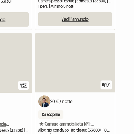
Camera presso l'ospite | Bordeaux (33800) | 12 M2
 (33130)
1 pers. | Minimo 5 notti
Vedi l'annuncio
ncio
13
6
20 € / notte
Da scoprire
★ Camera ammobiliata N°1: Tutto compreso (01) ★
Piacevole alloggio a Bordeaux con parcheggio
Alloggio condiviso | Bordeaux (33800) | 10 M2
Camera presso l'ospite | Bordeaux (33800) | 10 M2