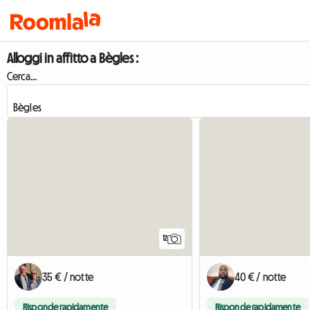
Alloggi in affitto a Bègles :
Cerca...
12
35 € / notte
40 € / notte
Risponde rapidamente
Risponde rapidamente