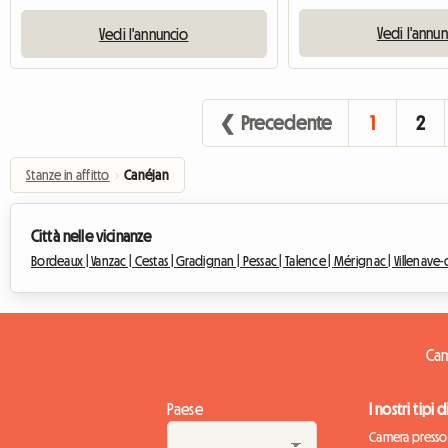
Vedi l'annu
Vedi l'annuncio
❮ Precedente
1
2
Stanze in affitto
›
Canéjan
Città nelle vicinanze
Bordeaux |
Vanzac |
Cestas |
Gradignan |
Pessac |
Talence |
Mérignac |
Villenave
Cam
Paese
I nostri tipi 
Camera presso 