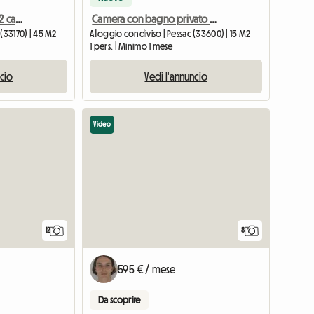
Alloggio condiviso con 2 camere accoglienti e tranquille a Gradignan
Camera con bagno privato a Pessac
 (33170) | 45 M2
Alloggio condiviso | Pessac (33600) | 15 M2
1 pers. | Minimo 1 mese
ncio
Vedi l'annuncio
Video
12
8
595 € / mese
Da scoprire