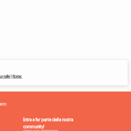
r-Jalle |
Floirac
tero
Entra a far parte della nostra
community!