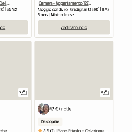
Scoperta Di Bordeaux E Del Bacino Di Arcachon
Camera - Appartamento 127m2 - Centro Gradignan
610) | 35 M2
Alloggio condiviso | Gradignan (33170) | 11 M2
5 pers. | Minimo 1 mese
ncio
Vedi l'annuncio
9
8
49 € / notte
Da scoprire
L'Americano - Tram B - Parcheggio
4.5 (2) |
Piano Privato + Colazione, Da 1 A 6 Viaggiatori