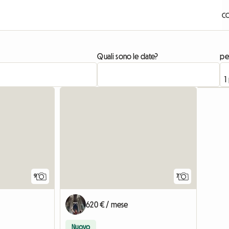
CO
Quali sono le date?
pe
Vedi l'annun
9
7
620 € / mese
Nuovo