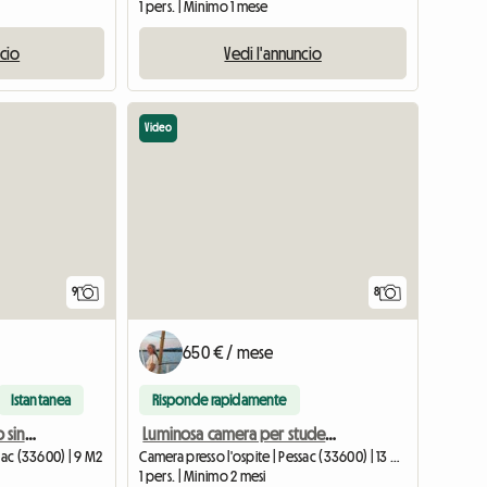
1 pers. | Minimo 1 mese
ncio
Vedi l'annuncio
Video
9
8
650 € / mese
Istantanea
Risponde rapidamente
Stanza in affitto con letto singolo arredata
Luminosa camera per studenti con bagno privato
sac (33600) | 9 M2
Camera presso l'ospite | Pessac (33600) | 13 M2
1 pers. | Minimo 2 mesi