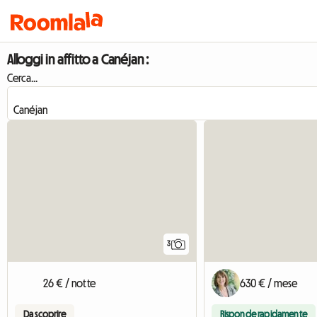
Alloggi in affitto a Canéjan :
Cerca...
3
26 € / notte
630 € / mese
Da scoprire
Risponde rapidamente