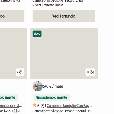
(33600) | 12 M2
Camera presso l'ospite | Pessac | 21 M2
2 pers. | Minimo 1 mese
ncio
Vedi l'annuncio
Video
7
10
670 € / mese
apidamente
Risponde rapidamente
Confortevole camera per studenti con bagno privato
5 (3) |
Camera In Famiglia Con Bagno Privato
Camera presso l'ospite | Pessac (33600) | 13 M2
Camera presso l'ospite | Pessac (33600) | 13 M2