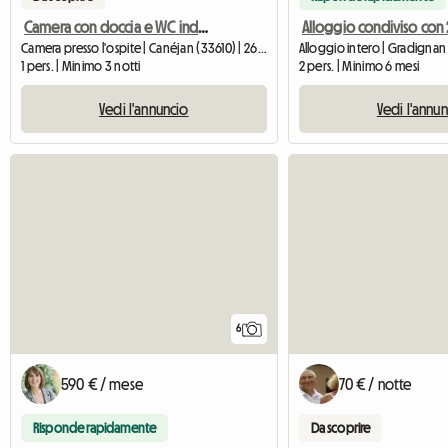
Camera con doccia e WC indipendenti + scrivania
Camera presso l'ospite | Canéjan (33610) | 26 M2
Alloggio intero | Gradignan
1 pers. | Minimo 3 notti
2 pers. | Minimo 6 mesi
Vedi l'annuncio
Vedi l'annu
6
590 € / mese
70 € / notte
Risponde rapidamente
Da scoprire