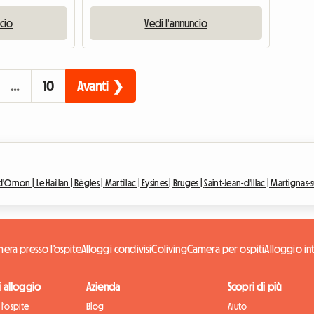
ncio
Vedi l'annuncio
…
10
Avanti ❯
-d'Ornon |
Le Haillan |
Bègles |
Martillac |
Eysines |
Bruges |
Saint-Jean-d'Illac |
Martignas-su
era presso l'ospite
Alloggi condivisi
Coliving
Camera per ospiti
Alloggio in
di alloggio
Azienda
Scopri di più
l'ospite
Blog
Aiuto