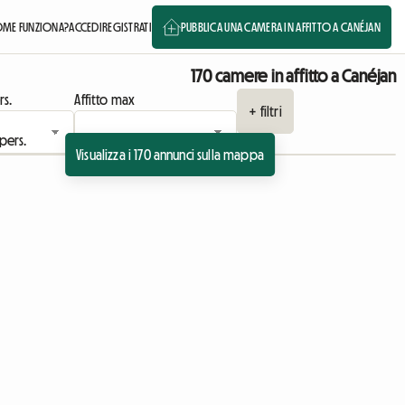
ME FUNZIONA?
ACCEDI
REGISTRATI
PUBBLICA UNA CAMERA IN AFFITTO A CANÉJAN
170 camere in affitto a Canéjan
rs.
Affitto max
+ filtri
Visualizza i 170 annunci sulla mappa
cio