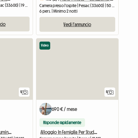
Camera presso l'ospite | Pessac (33600) | 19 M2
Camera presso l'ospite | Pessac (33600) | 50 M2
6 pers. | Minimo 2 notti
ncio
Vedi l'annuncio
Video
5
5
690 € / mese
Risponde rapidamente
🛏️ Camera arredata in luminoso appartamento di 4 locali con balcone a Pesac –
Alloggio In Famiglia Per Studenti