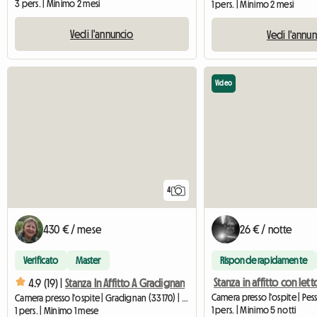
3 pers. | Minimo 2 mesi
1 pers. | Minimo 2 mesi
Vedi l'annuncio
Vedi l'annu
Video
4
430 € / mese
26 € / notte
Verificato
Master
Risponde rapidamente
4.9 (19) |
Stanza In Affitto A Gradignan
Camera presso l'ospite | Pes
Camera presso l'ospite | Gradignan (33170) | 12 M2
1 pers. | Minimo 5 notti
1 pers. | Minimo 1 mese