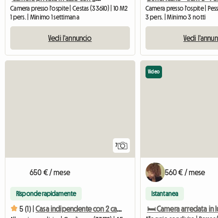
Camera presso l'ospite | Cestas (33610) | 10 M2
1 pers. | Minimo 1 settimana
3 pers. | Minimo 3 notti
Vedi l'annuncio
Vedi l'annu
Video
7
650 € / mese
560 € / mese
Risponde rapidamente
Istantanea
5 (1) |
Casa indipendente con 2 camere da letto, alloggio condiviso