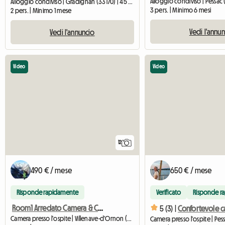
Alloggio condiviso | Pessac 
Alloggio condiviso | Gradignan (33170) | 45 M2
3 pers. | Minimo 6 mesi
2 pers. | Minimo 1 mese
Vedi l'annu
Vedi l'annuncio
Video
Video
12
490 € / mese
650 € / mese
Risponde rapidamente
Verificato
Risponde r
Room1 Arredato Camera & Casa - Bordeaux Sud (Appartamento Condiviso)
5 (3) |
Camera presso l'ospite | Villenave-d'Ornon (33140) | 10 M2