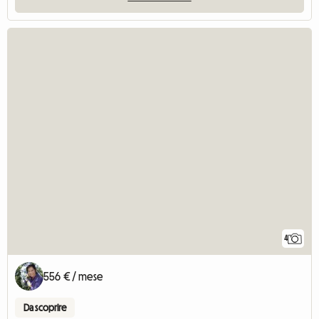
4
556 € / mese
Da scoprire