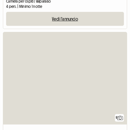
Camera per ospiti | Valparaíso
4 pers. | Minimo 1 notte
Vedi l'annuncio
5