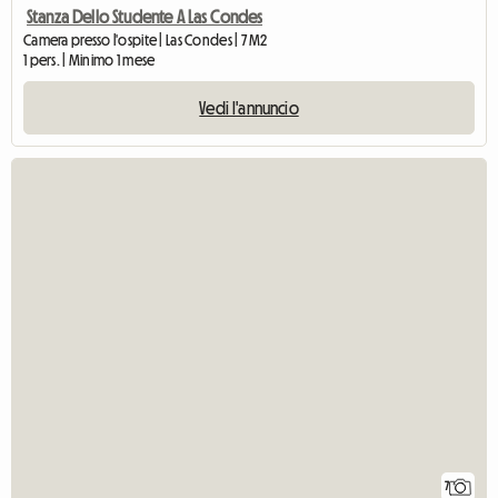
Stanza Dello Studente A Las Condes
Camera presso l'ospite | Las Condes | 7 M2
1 pers. | Minimo 1 mese
Vedi l'annuncio
7