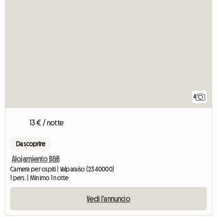
4
13 € / notte
Da scoprire
Alojamiento B&B
Camera per ospiti | Valparaíso (2340000)
1 pers. | Minimo 1 notte
Vedi l'annuncio