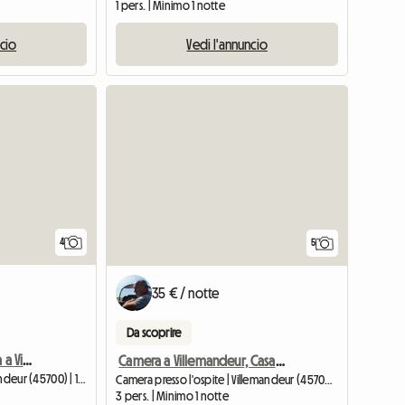
1 pers. | Minimo 1 notte
ncio
Vedi l'annuncio
4
5
35 € / notte
Da scoprire
Camera in casa tranquilla a Villemandeur. (Piano terra 12 m2)
Camera a Villemandeur, Casa privata, Ampia camera
Alloggio condiviso | Villemandeur (45700) | 12 M2
Camera presso l'ospite | Villemandeur (45700) | 30 M2
3 pers. | Minimo 1 notte