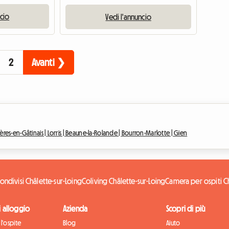
ncio
Vedi l'annuncio
2
Avanti ❯
ières-en-Gâtinais |
Lorris |
Beaune-la-Rolande |
Bourron-Marlotte |
Gien
ondivisi Châlette-sur-Loing
Coliving Châlette-sur-Loing
Camera per ospiti Ch
di alloggio
Azienda
Scopri di più
l'ospite
Blog
Aiuto