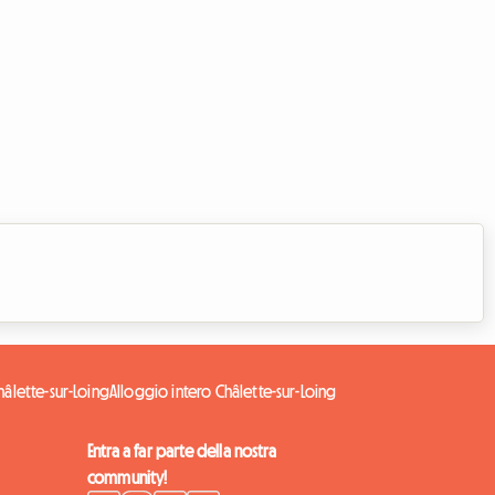
âlette-sur-Loing
Alloggio intero Châlette-sur-Loing
Entra a far parte della nostra
community!