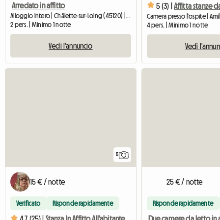
Arredato in affitto
5 (3) |
Alloggio intero | Châlette-sur-Loing (45120) | 30 M2
Camera presso l'ospite | Ami
2 pers. | Minimo 1 notte
4 pers. | Minimo 1 notte
Vedi l'annuncio
Vedi l'annu
5
15 € / notte
25 € / notte
Verificato
Risponde rapidamente
Risponde rapidamente
Due camere da letto in a
4.7 (25) |
Stanza In Affitto All'abitante Di Villemandeur