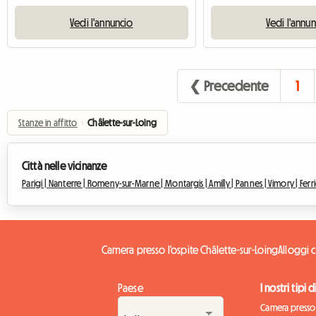
Vedi l'annuncio
Vedi l'annu
❮ Precedente
1
Stanze in affitto
›
Châlette-sur-Loing
Città nelle vicinanze
Parigi |
Nanterre |
Romeny-sur-Marne |
Montargis |
Amilly |
Pannes |
Vimory |
Ferr
Camera presso l'ospite Châlette-sur-Loing
Alloggi c
Paese
I nostri tipi 
Camera presso 