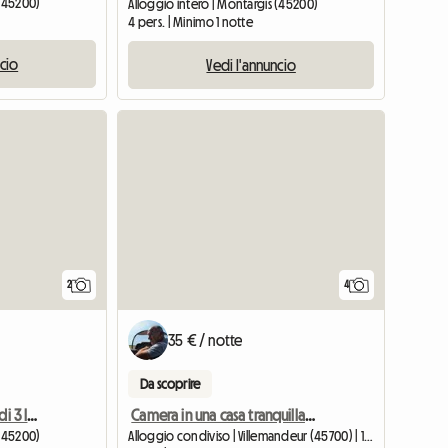
 (45200)
Alloggio intero | Montargis (45200)
4 pers. | Minimo 1 notte
ncio
Vedi l'annuncio
Vedi l'ann
2
4
35 € / notte
Da scoprire
Affitto duplex arredato di 3 locali nel centro di Montargis
Camera in una casa tranquilla a Villemandeur. (Piano giardino)
 (45200)
Alloggio condiviso | Villemandeur (45700) | 10 M2