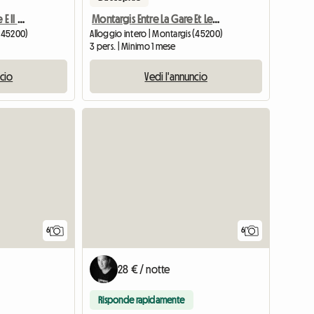
Montargis Tra La Stazione E Il Centro Città Abitazione F3 Arredata
Montargis Entre La Gare Et Le Centre
 (45200)
Alloggio intero | Montargis (45200)
3 pers. | Minimo 1 mese
ncio
Vedi l'annuncio
6
6
28 € / notte
Risponde rapidamente