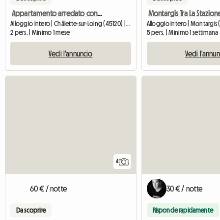
Appartamento arredato con 2 camere da letto in affitto – ideale per studenti/trasferimento – Montargis
Alloggio intero | Châlette-sur-Loing (45120) | 46 M2
Alloggio intero | Montargis
2 pers. | Minimo 1 mese
5 pers. | Minimo 1 settimana
Vedi l'annuncio
Vedi l'annu
4
60 € / notte
30 € / notte
Da scoprire
Risponde rapidamente