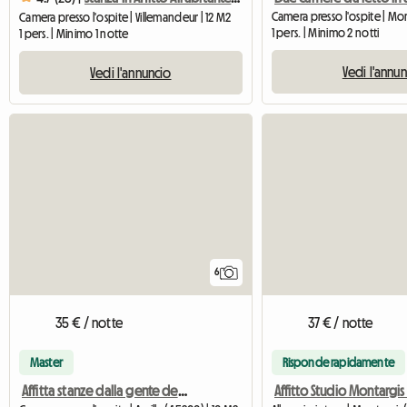
Camera presso l'ospite | Villemandeur | 12 M2
1 pers. | Minimo 2 notti
1 pers. | Minimo 1 notte
Vedi l'annu
Vedi l'annuncio
6
35 € / notte
37 € / notte
Master
Risponde rapidamente
Affitta stanze dalla gente del posto