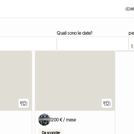
COME
Quali sono le date?
pe
Vedi l'annuncio
7
7
1200 € / mese
Da scoprire