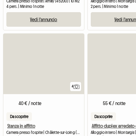
Camera presso l'ospite | Amilly (45200) | 10 M2
Alloggio intero | Montargis
4 pers. | Minimo 1 notte
2 pers. | Minimo 1 notte
Vedi l'annuncio
Vedi l'annu
4
40 € / notte
55 € / notte
Da scoprire
Da scoprire
Stanza in affitto
Camera presso l'ospite | Châlette-sur-Loing (45120)
Alloggio intero | Montargis