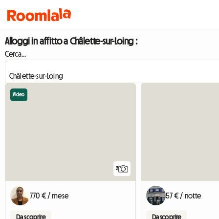
Alloggi in affitto a Châlette-sur-Loing :
Cerca...
Video
2
770 € / mese
57 € / notte
Da scoprire
Da scoprire