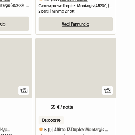
Camera presso l'ospite | Montargis (45200) | 10 M2
Camera presso l'ospite | Montargis (45200) | 10 M2
2 pers. | Minimo 2 notti
ncio
Vedi l'annuncio
3
3
55 € / notte
Da scoprire
Affitto Studio Montargis Hyper Center
5 (1) |
Affitto T3 Duplex Montargis Center