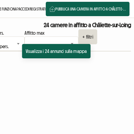
 FUNZIONA?
ACCEDI
REGISTRATI
PUBBLICA UNA CAMERA IN AFFITTO A CHÂLETTE-...
24 camere in affitto a Châlette-sur-Loing
rs.
Affitto max
+ filtri
Visualizza i 24 annunci sulla mappa