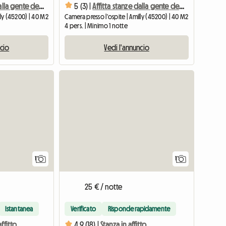
Affitta stanze dalla gente del posto
5 (3) |
Affitta stanze dalla gente del posto
lly (45200) | 40 M2
Camera presso l'ospite | Amilly (45200) | 40 M2
4 pers. | Minimo 1 notte
ncio
Vedi l'annuncio
Vedi l'annuncio
Vedi l'a
1
1
25 € / notte
Istantanea
Verificato
Risponde rapidamente
ffitto
4.9 (18) |
Stanza in affitto