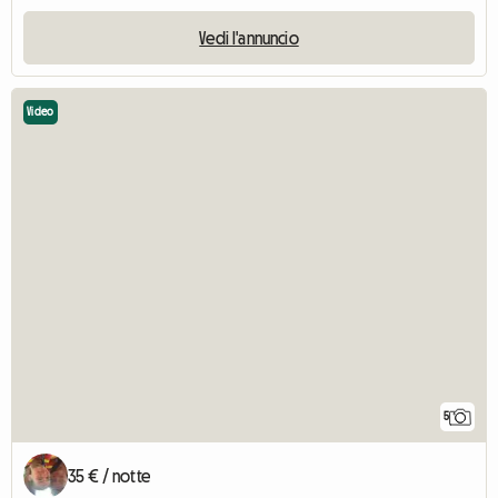
Vedi l'annuncio
Video
5
35 € / notte