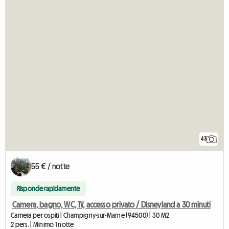
43
55 € / notte
Risponde rapidamente
Camera, bagno, WC, TV, accesso privato / Disneyland a 30 minuti
Camera per ospiti | Champigny-sur-Marne (94500) | 30 M2
2 pers. | Minimo 1 notte