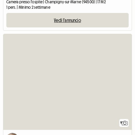
Camera presso l'ospite | Champigny-sur-Marne (94500) | 17 M2
1 pers. | Minimo 2 settimane
Vedi l'annuncio
9