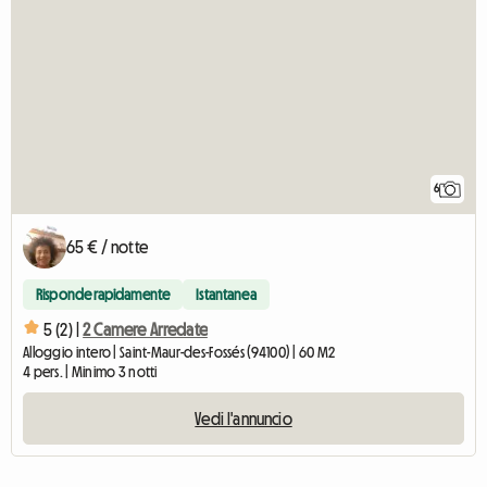
6
65 € / notte
Risponde rapidamente
Istantanea
5 (2) |
2 Camere Arredate
Alloggio intero | Saint-Maur-des-Fossés (94100) | 60 M2
4 pers. | Minimo 3 notti
Vedi l'annuncio