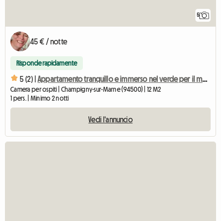
5
45 € / notte
Risponde rapidamente
5 (2) |
Appartamento tranquillo e immerso nel verde per il mese di agosto
Camera per ospiti | Champigny-sur-Marne (94500) | 12 M2
1 pers. | Minimo 2 notti
Vedi l'annuncio