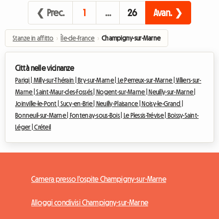
❮ Prec.
1
…
26
Avan. ❯
Stanze in affitto
›
Île-de-France
›
Champigny-sur-Marne
Città nelle vicinanze
Parigi |
Milly-sur-Thérain |
Bry-sur-Marne |
Le Perreux-sur-Marne |
Villiers-sur-
Marne |
Saint-Maur-des-Fossés |
Nogent-sur-Marne |
Neuilly-sur-Marne |
Joinville-le-Pont |
Sucy-en-Brie |
Neuilly-Plaisance |
Noisy-le-Grand |
Bonneuil-sur-Marne |
Fontenay-sous-Bois |
Le Plessis-Trévise |
Boissy-Saint-
Léger |
Créteil
Camera presso l'ospite Champigny-sur-Marne
Alloggi condivisi Champigny-sur-Marne