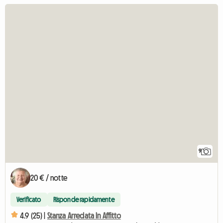
9
20 € / notte
Verificato
Risponde rapidamente
4.9 (25) |
Stanza Arredata In Affitto