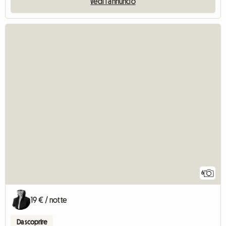
Vedi l'annuncio
6
19 € / notte
Da scoprire