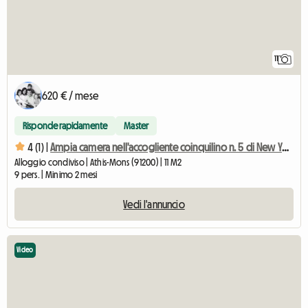
11
620 € / mese
Risponde rapidamente
Master
4 (1) |
Ampia camera nell'accogliente coinquilino n. 5 di New York vicino a Olry
Alloggio condiviso | Athis-Mons (91200) | 11 M2
9 pers. | Minimo 2 mesi
Vedi l'annuncio
Video