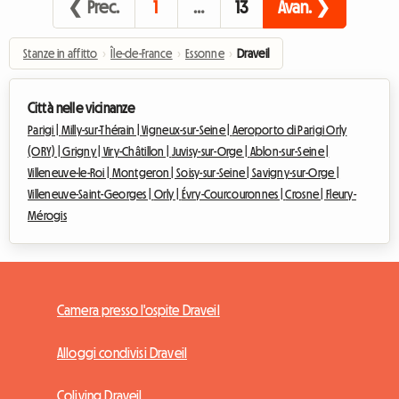
❮ Prec.
1
…
13
Avan. ❯
Stanze in affitto
›
Île-de-France
›
Essonne
›
Draveil
Città nelle vicinanze
Parigi |
Milly-sur-Thérain |
Vigneux-sur-Seine |
Aeroporto di Parigi Orly
(ORY) |
Grigny |
Viry-Châtillon |
Juvisy-sur-Orge |
Ablon-sur-Seine |
Villeneuve-le-Roi |
Montgeron |
Soisy-sur-Seine |
Savigny-sur-Orge |
Villeneuve-Saint-Georges |
Orly |
Évry-Courcouronnes |
Crosne |
Fleury-
Mérogis
Camera presso l'ospite Draveil
Alloggi condivisi Draveil
Coliving Draveil