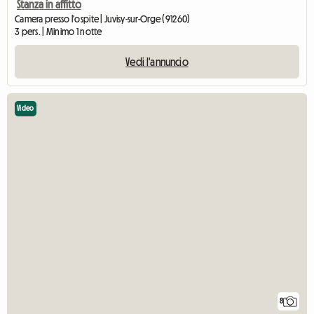
Stanza in affitto
Camera presso l'ospite | Juvisy-sur-Orge (91260)
3 pers. | Minimo 1 notte
Vedi l'annuncio
Video
8