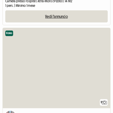
Camera presso l'ospite | Athis-Mons (91200) | 14 M2
1 pers. | Minimo 1 mese
Vedi l'annuncio
Video
11