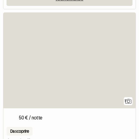
V
1
50 € / notte
Da scoprire