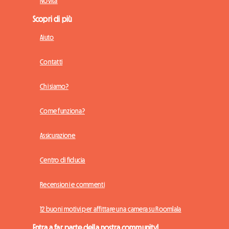
Novità
Scopri di più
Aiuto
Contatti
Chi siamo?
Come funziona?
Assicurazione
Centro di fiducia
Recensioni e commenti
12 buoni motivi per affittare una camera su Roomlala
Entra a far parte della nostra community!