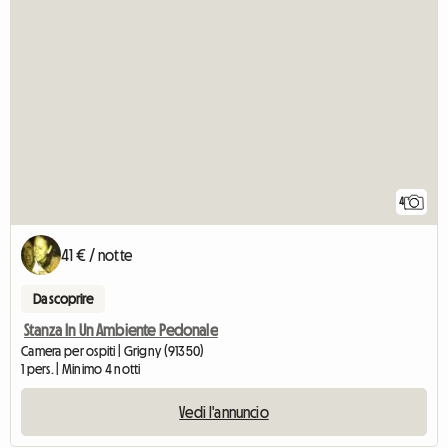
4
41 € / notte
Da scoprire
Stanza In Un Ambiente Pedonale
Camera per ospiti | Grigny (91350)
1 pers. | Minimo 4 notti
Vedi l'annuncio