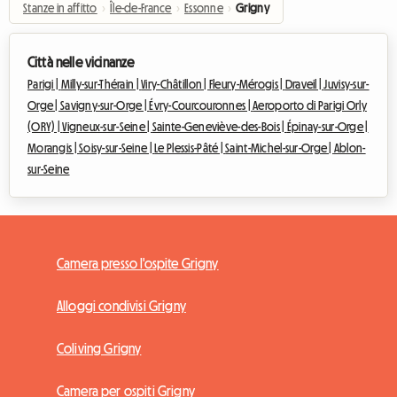
Stanze in affitto
›
Île-de-France
›
Essonne
›
Grigny
Città nelle vicinanze
Parigi |
Milly-sur-Thérain |
Viry-Châtillon |
Fleury-Mérogis |
Draveil |
Juvisy-sur-
Orge |
Savigny-sur-Orge |
Évry-Courcouronnes |
Aeroporto di Parigi Orly
(ORY) |
Vigneux-sur-Seine |
Sainte-Geneviève-des-Bois |
Épinay-sur-Orge |
Morangis |
Soisy-sur-Seine |
Le Plessis-Pâté |
Saint-Michel-sur-Orge |
Ablon-
sur-Seine
Camera presso l'ospite Grigny
Alloggi condivisi Grigny
Coliving Grigny
Camera per ospiti Grigny