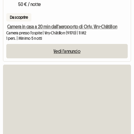
50 € / notte
Da scoprire
Camera in casa a 20 min dall'aeroporto di Orly. Viry-Châtillon
Camera presso l'ospite | Viry-Châtillon (91170) | 11 M2
1 pers. | Minimo 5 notti
Vedi l'annuncio
Vedi l