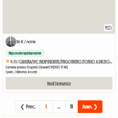
11
36 € / notte
Risponde rapidamente
5 (1) |
CAMERA/WC INDIPENDENTE/FRIGORIFERO/FORNO A MICROONDE PRIVATO
Camera presso l'ospite | Draveil (91210) | 17 M2
1 pers. | Minimo 4 notti
Vedi l'annuncio
❮ Prec.
1
…
11
Avan. ❯