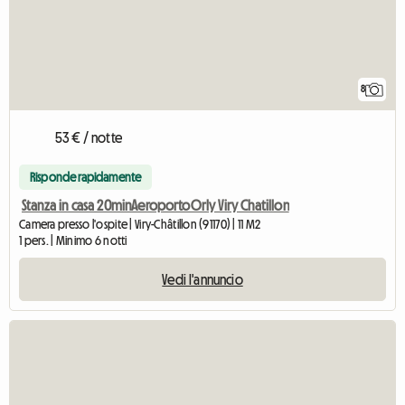
8
53 € / notte
Risponde rapidamente
Stanza in casa 20minAeroportoOrly Viry Chatillon
Camera presso l'ospite | Viry-Châtillon (91170) | 11 M2
1 pers. | Minimo 6 notti
Vedi l'annuncio