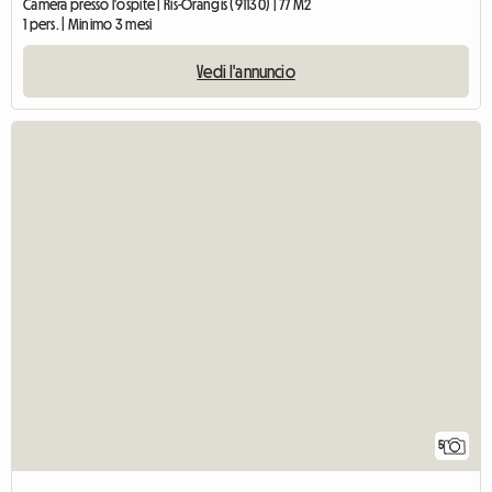
Camera presso l'ospite | Ris-Orangis (91130) | 77 M2
1 pers. | Minimo 3 mesi
Vedi l'annuncio
5