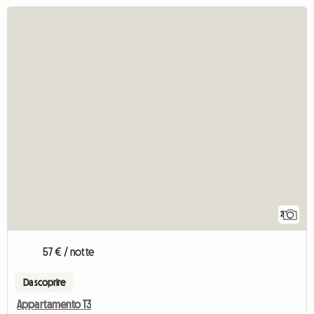
2
57 € / notte
Da scoprire
Appartamento T3