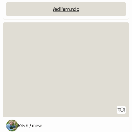
Vedi l'annuncio
11
525 € / mese