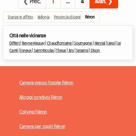
❮ Prec.
1
…
4
Avan. ❯
Stanze in affitto
›
Vallonia
›
Provincia di Liegi
›
Fléron
Città nelle vicinanze
Differt |
Beyne-Heusay |
Chaudfontaine |
Soumagne |
Herstal |
Liegi |
Le
Carré |
Esneux |
Saint-Nicolas |
Theux |
Ans |
Seraing |
Dison
Camera presso l'ospite Fléron
Alloggi condivisi Fléron
Coliving Fléron
Camera per ospiti Fléron