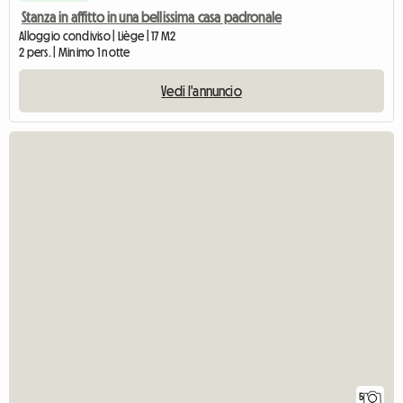
Stanza in affitto in una bellissima casa padronale
Alloggio condiviso | Liège | 17 M2
2 pers. | Minimo 1 notte
Vedi l'annuncio
5