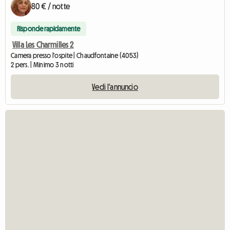
80 € / notte
Risponde rapidamente
Villa Les Charmilles 2
Camera presso l'ospite | Chaudfontaine (4053)
2 pers. | Minimo 3 notti
Vedi l'annuncio
Ve