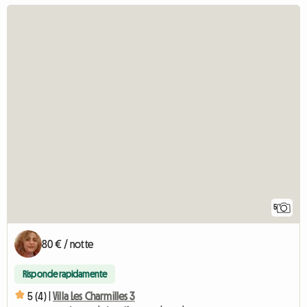
5
80 € / notte
Risponde rapidamente
5 (4) |
Villa Les Charmilles 3