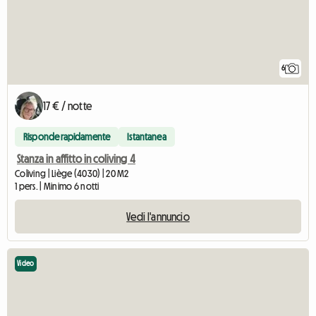
6
17 € / notte
Risponde rapidamente
Istantanea
Stanza in affitto in coliving 4
Coliving | Liège (4030) | 20 M2
1 pers. | Minimo 6 notti
Vedi l'annuncio
Video