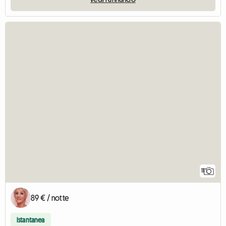
11
89 € / notte
Istantanea