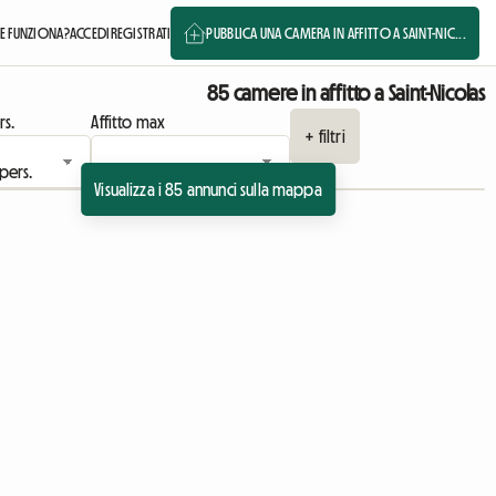
 FUNZIONA?
ACCEDI
REGISTRATI
PUBBLICA UNA CAMERA IN AFFITTO A SAINT-NIC...
85 camere in affitto a Saint-Nicolas
rs.
Affitto max
+ filtri
Visualizza i 85 annunci sulla mappa