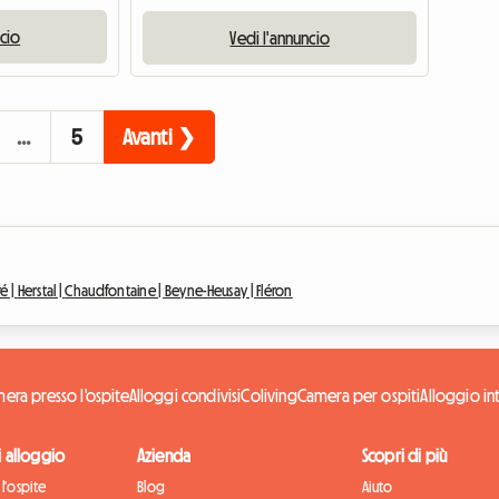
ncio
Vedi l'annuncio
…
5
Avanti ❯
é |
Herstal |
Chaudfontaine |
Beyne-Heusay |
Fléron
era presso l'ospite
Alloggi condivisi
Coliving
Camera per ospiti
Alloggio in
di alloggio
Azienda
Scopri di più
l'ospite
Blog
Aiuto