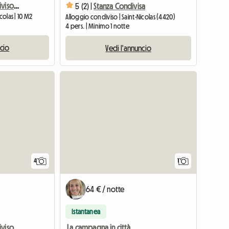
Grazioso alloggio condiviso per 6 persone vicino al centro di Liegi
5 (2) |
Stanza Condivisa
colas | 10 M2
Alloggio condiviso | Saint-Nicolas (4420)
4 pers. | Minimo 1 notte
ncio
Vedi l'annuncio
Vedi l'a
4
1
64 € / notte
Istantanea
Grazioso alloggio condiviso per 6 persone vicino al centro di Liegi
La campagna in città