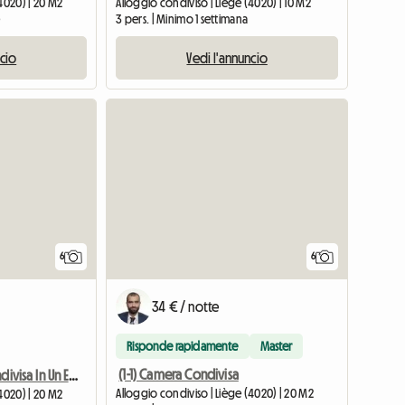
4020) | 20 M2
Alloggio condiviso | Liège (4020) | 10 M2
e
3 pers. | Minimo 1 settimana
ncio
Vedi l'annuncio
6
6
34 € / notte
Risponde rapidamente
Master
(1-1) Camera Condivisa
(2-2) Stanza Condivisa In Un Edificio
Alloggio condiviso | Liège (4020) | 20 M2
4020) | 20 M2