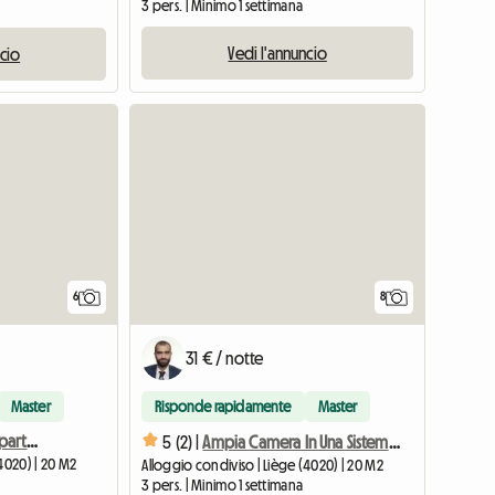
3 pers. | Minimo 1 settimana
Vedi l'annuncio
ncio
6
8
31 € / notte
Master
Risponde rapidamente
Master
(2-3) Stanza Privata In Appartamento Condiviso
5 (2) |
Ampia Camera In Una Sistemazione Piacevole
4020) | 20 M2
Alloggio condiviso | Liège (4020) | 20 M2
3 pers. | Minimo 1 settimana