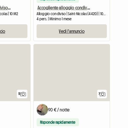
Grazioso alloggio condiviso per 6 persone vicino al centro di Liegi
Accogliente alloggio condiviso sulle alture di Liegi
colas | 10 M2
Alloggio condiviso | Saint-Nicolas (4420) | 100 M2
4 pers. | Minimo 1 mese
ncio
Vedi l'annuncio
13
7
90 € / notte
Risponde rapidamente