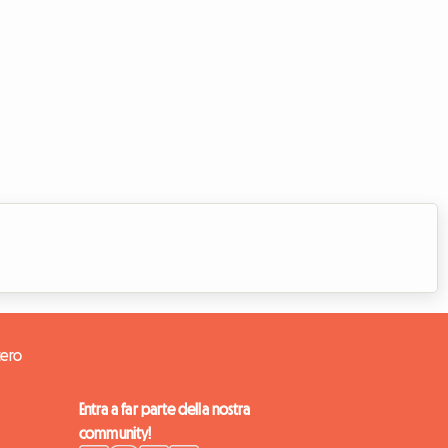
tero
Entra a far parte della nostra
community!