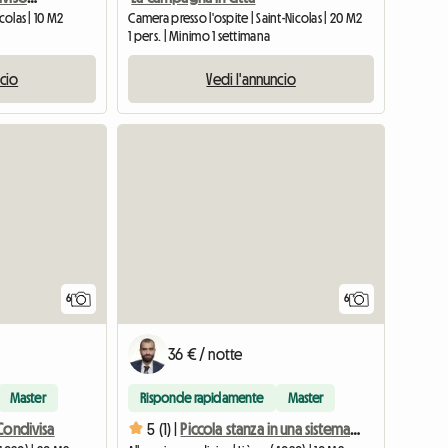
colas | 10 M2
Camera presso l'ospite | Saint-Nicolas | 20 M2
1 pers. | Minimo 1 settimana
ncio
Vedi l'annuncio
6
6
36 € / notte
Master
Risponde rapidamente
Master
Condivisa
5 (1) |
Piccola stanza in una sistemazione piacevole