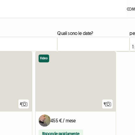
COME
Quali sono le date?
pe
Video
4
9
455 € / mese
Risponde rapidamente