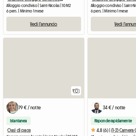
Alloggio condiviso | Saint-Nicolas | 10 M2
Alloggio condiviso | Saint-Ni
6 pers. | Minimo 1 mese
6 pers. | Minimo 1 mese
Vedi l'annuncio
Vedi l'annu
Vedi l'annuncio
1
79 € / notte
34 € / notte
Istantanea
Risponde rapidamente
Oasi di pace
4.8 (6) |
(1-2) Camera 