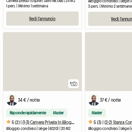
Camera presso l'ospite | Saint-Nicolas | 25 M2
Alloggio condiviso | Liège (
1 pers. | Minimo 1 settimana
3 pers. | Minimo 2 settiman
Vedi l'annuncio
Vedi l'annu
7
34 € / notte
37 € / notte
Risponde rapidamente
Master
Master
5 (2) |
(1-3) Camera Privata In Alloggio Condiviso
5 (3) |
Alloggio condiviso | Liège (4020) | 20 M2
Alloggio condiviso | Liège (