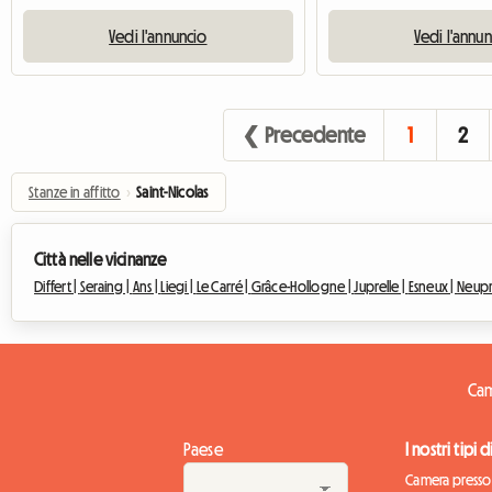
Vedi l'annuncio
Vedi l'annu
❮ Precedente
1
2
Stanze in affitto
›
Saint-Nicolas
Città nelle vicinanze
Differt |
Seraing |
Ans |
Liegi |
Le Carré |
Grâce-Hollogne |
Juprelle |
Esneux |
Neupr
Cam
Paese
I nostri tipi 
Camera presso 