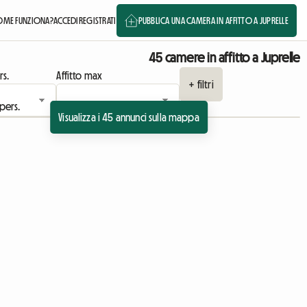
OME FUNZIONA?
ACCEDI
REGISTRATI
PUBBLICA UNA CAMERA IN AFFITTO A JUPRELLE
45 camere in affitto a Juprelle
rs.
Affitto max
+ filtri
Visualizza i 45 annunci sulla mappa