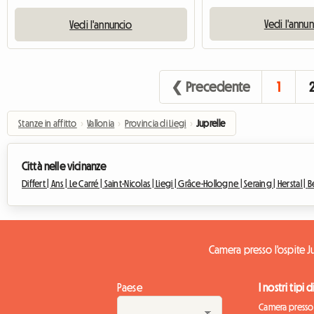
Vedi l'annu
Vedi l'annuncio
❮ Precedente
1
Stanze in affitto
›
Vallonia
›
Provincia di Liegi
›
Juprelle
Città nelle vicinanze
Differt |
Ans |
Le Carré |
Saint-Nicolas |
Liegi |
Grâce-Hollogne |
Seraing |
Herstal |
B
Camera presso l'ospite J
Paese
I nostri tipi 
Camera presso 