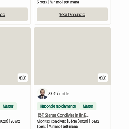
e
3 pers. | Minimo 1 settimana
ncio
Vedi l'annuncio
6
6
37 € / notte
Master
Risponde rapidamente
Master
(2-1) Stanza Condivisa In Un Edificio
4020) | 20 M2
Alloggio condiviso | Liège (4020) | 16 M2
1 pers. | Minimo 1 settimana