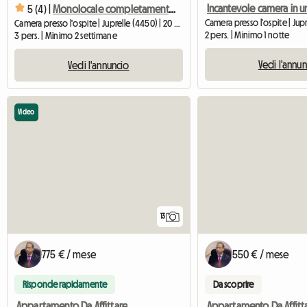
5 (4) |
Monolocale completamente attrezzato pronto all'uso
Camera presso l'ospite | Juprelle (4450) | 20 M2
2 pers. | Minimo 1 notte
3 pers. | Minimo 2 settimane
Vedi l'annu
Vedi l'annuncio
Video
13
775 € / mese
550 € / mese
Risponde rapidamente
Da scoprire
Appartamento Da Affittare
Appartamento Da Affitt