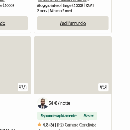
ège (4000)
Alloggio intero | Liège (4000) | 72 M2
2 pers. | Minimo 2 mesi
ncio
Vedi l'annuncio
3
6
34 € / notte
Risponde rapidamente
Master
4.8 (6) |
(1-2) Camera Condivisa