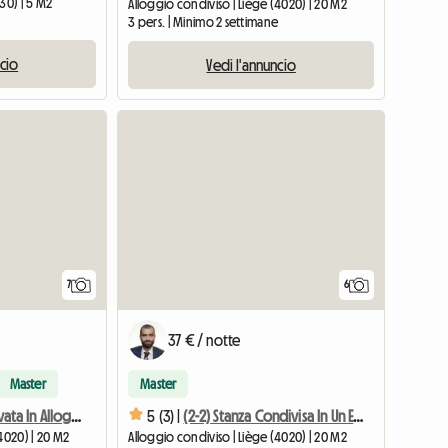
30) | 5 M2
Alloggio condiviso | Liège (4020) | 20 M2
3 pers. | Minimo 2 settimane
ncio
Vedi l'annuncio
7
6
37 € / notte
Master
Master
(1-3) Camera Privata In Alloggio Condiviso
5 (3) |
(2-2) Stanza Condivisa In Un Edificio
4020) | 20 M2
Alloggio condiviso | Liège (4020) | 20 M2