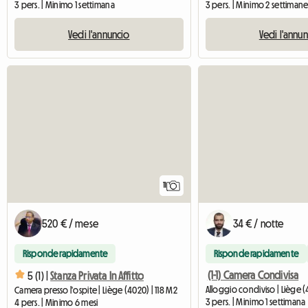
3 pers. | Minimo 1 settimana
3 pers. | Minimo 2 settiman
Vedi l'annuncio
Vedi l'annu
11
520 € / mese
34 € / notte
Risponde rapidamente
Risponde rapidamente
(1-1) Camera Condivisa
5 (1) |
Stanza Privata In Affitto
Alloggio condiviso | Liège (
Camera presso l'ospite | Liège (4020) | 118 M2
3 pers. | Minimo 1 settimana
4 pers. | Minimo 6 mesi