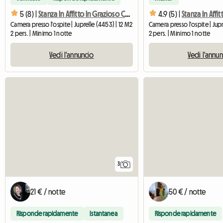
5 (8) |
Stanza In Affitto In Grazioso Casale
4.9 (5) |
Camera presso l'ospite | Juprelle (4453) | 12 M2
Camera presso l'ospite | Jupr
2 pers. | Minimo 1 notte
2 pers. | Minimo 1 notte
Vedi l'annuncio
Vedi l'annu
3
21 € / notte
50 € / notte
Risponde rapidamente
Istantanea
Risponde rapidamente