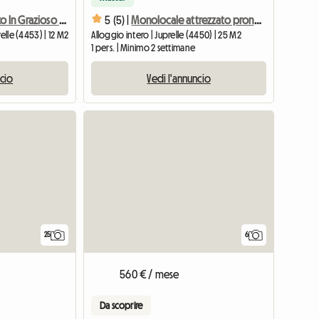
Stanza In Affitto In Grazioso Casale
5 (5) |
Monolocale attrezzato pronto all'uso con doccia privata
elle (4453) | 12 M2
Alloggio intero | Juprelle (4450) | 25 M2
1 pers. | Minimo 2 settimane
ncio
Vedi l'annuncio
Vedi l'annun
25
6
560 € / mese
Da scoprire