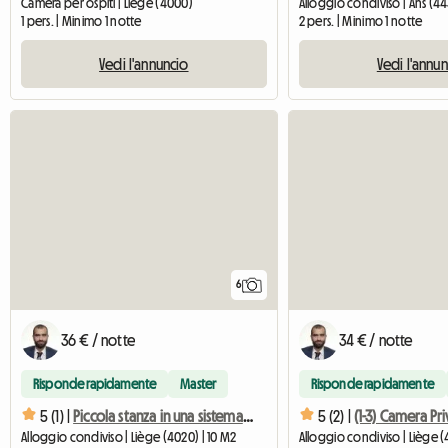
Camera per ospiti | Liège (4000)
Alloggio condiviso | Ans (44
1 pers. | Minimo 1 notte
2 pers. | Minimo 1 notte
Vedi l'annuncio
Vedi l'annu
6
36 € / notte
34 € / notte
Risponde rapidamente
Master
Risponde rapidamente
5 (1) |
Piccola stanza in una sistemazione piacevole
5 (2) |
Alloggio condiviso | Liège (4020) | 10 M2
Alloggio condiviso | Liège (