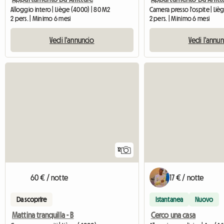
Alloggio intero | Liège (4000) | 80 M2
Camera presso l'ospite | Li
2 pers. | Minimo 6 mesi
2 pers. | Minimo 6 mesi
Vedi l'annuncio
Vedi l'annu
12
60 € / notte
17 € / notte
Da scoprire
Istantanea
Nuovo
Mattina tranquilla - B
Cerco una casa