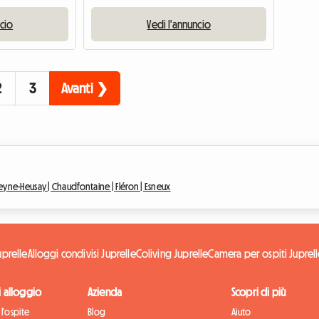
ncio
Vedi l'annuncio
2
3
Avanti ❯
eyne-Heusay |
Chaudfontaine |
Fléron |
Esneux
uprelle
Alloggi condivisi Juprelle
Coliving Juprelle
Camera per ospiti Juprel
di alloggio
Azienda
Scopri di più
l'ospite
Blog
Aiuto