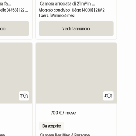
Incantevole camera in una fattoria del 1740
Camera arredata di 21 m² in appartamento condiviso – Sainte-Walburge (Liegi)
Camera presso l'ospite | Juprelle (4458) | 22 M2
Alloggio condiviso | Liège (4000) | 21 M2
1 pers. | Minimo 6 mesi
ncio
Vedi l'annuncio
7
4
700 € / mese
Da scoprire
are
Camera Per Max.4 Persone Con Cucina E WC