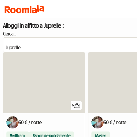
Alloggi in affitto a Juprelle :
Cerca...
5
50 € / notte
50 € / notte
Verificato
Risponde rapidamente
Master