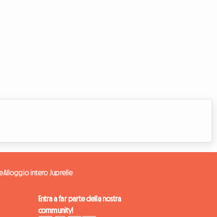
le
Alloggio intero Juprelle
Entra a far parte della nostra
community!