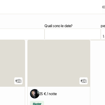
C
Quali sono le date?
pe
6
4
25 € / notte
Master