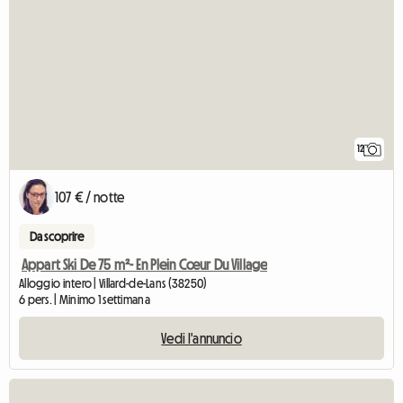
12
107 € / notte
Da scoprire
Appart Ski De 75 m²- En Plein Cœur Du Village
Alloggio intero | Villard-de-Lans (38250)
6 pers. | Minimo 1 settimana
Vedi l'annuncio