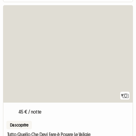
9
45 € / notte
Da scoprire
Tutto Quello Che Devi Fare è Posare Le Valigie