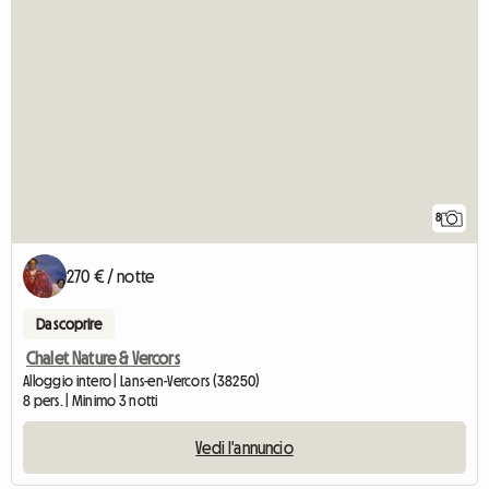
8
270 € / notte
Da scoprire
Chalet Nature & Vercors
Alloggio intero | Lans-en-Vercors (38250)
8 pers. | Minimo 3 notti
Vedi l'annuncio