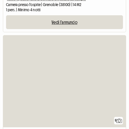
Camera presso l'ospite | Grenoble (38100) | 14 M2
1 pers. | Minimo 4 notti
Vedi l'annuncio
5