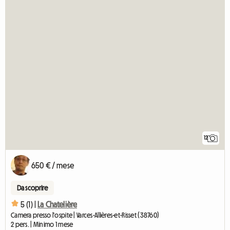
12
650 € / mese
Da scoprire
5 (1) |
La Chatelière
Camera presso l'ospite | Varces-Allières-et-Risset (38760)
2 pers. | Minimo 1 mese