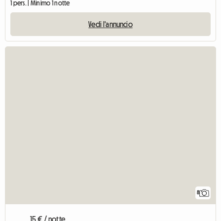
1 pers. | Minimo 1 notte
Vedi l'annuncio
8
15 € / notte