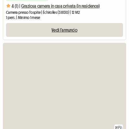
4 (1) |
Graziosa camera in casa privata (in residence)
Camera presso l'ospite | Échirolles (38130) | 12 M2
1 pers. | Minimo 1 mese
Vedi l'annuncio
7