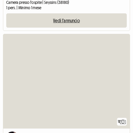
Camera presso l'ospite | Seyssins (38180)
1 pers. | Minimo 1 mese
Vedi l'annuncio
12