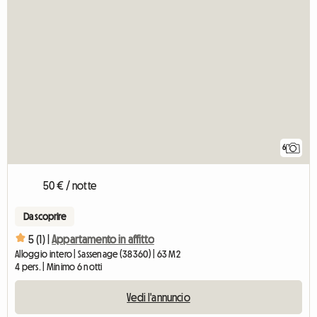
6
50 € / notte
Da scoprire
5 (1) |
Appartamento in affitto
Alloggio intero | Sassenage (38360) | 63 M2
4 pers. | Minimo 6 notti
Vedi l'annuncio