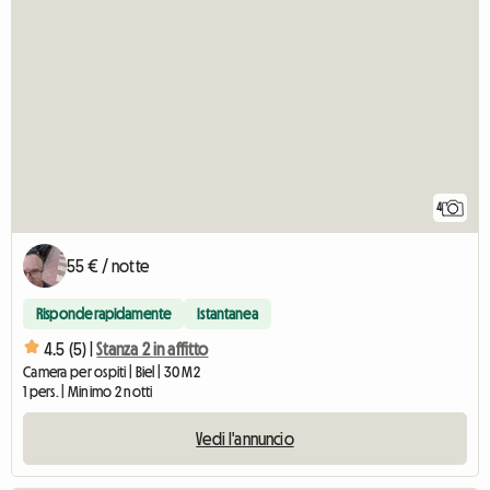
4
55 € / notte
Risponde rapidamente
Istantanea
4.5 (5) |
Stanza 2 in affitto
Camera per ospiti | Biel | 30 M2
1 pers. | Minimo 2 notti
Vedi l'annuncio