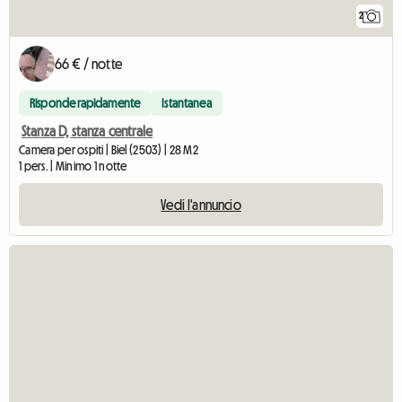
2
66 € / notte
Risponde rapidamente
Istantanea
Stanza D, stanza centrale
Camera per ospiti | Biel (2503) | 28 M2
1 pers. | Minimo 1 notte
Vedi l'annuncio