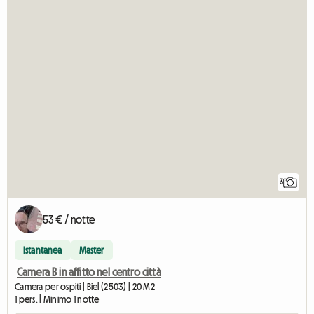
3
53 € / notte
Istantanea
Master
Camera B in affitto nel centro città
Camera per ospiti | Biel (2503) | 20 M2
1 pers. | Minimo 1 notte