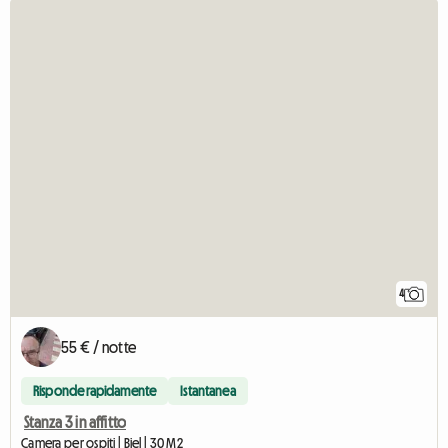
4
55 € / notte
Risponde rapidamente
Istantanea
Stanza 3 in affitto
Camera per ospiti | Biel | 30 M2