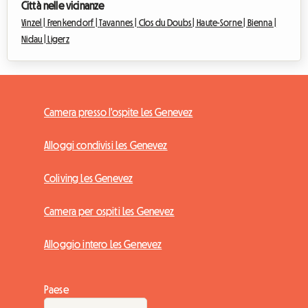
Città nelle vicinanze
Vinzel |
Frenkendorf |
Tavannes |
Clos du Doubs |
Haute-Sorne |
Bienna |
Nidau |
Ligerz
Camera presso l'ospite Les Genevez
Alloggi condivisi Les Genevez
Coliving Les Genevez
Camera per ospiti Les Genevez
Alloggio intero Les Genevez
Paese