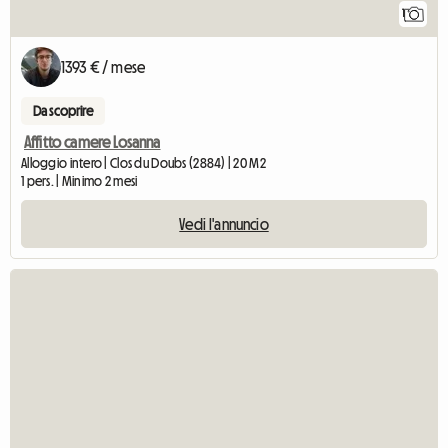
1
1393 € / mese
Da scoprire
Affitto camere Losanna
Alloggio intero | Clos du Doubs (2884) | 20 M2
1 pers. | Minimo 2 mesi
Vedi l'annuncio