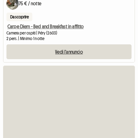
75 € / notte
Da scoprire
Carpe Diem - Bed and Breakfast in affitto
Camera per ospiti | Péry (2603)
2 pers. | Minimo 1 notte
Vedi l'annuncio
Vedi l'ann